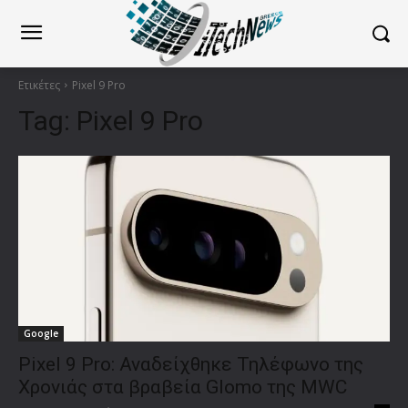
Ετικέτες
Pixel 9 Pro
Tag:
Pixel 9 Pro
Google
Pixel 9 Pro: Αναδείχθηκε Τηλέφωνο της
Χρονιάς στα βραβεία Glomo της MWC