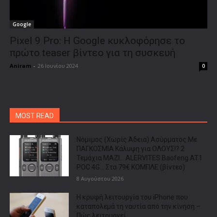
Google
Pixel 9 Pro: Η Google κυκλοφόρησε το
πρώτο teaser βίντεο για τη συσκευή
Aniram
-
26 Ιουνίου 2024
0
MOST READ
Νόμιμος (Χωρίς Άδεια) Ασύρματος Με
ΠΑΓΚΟΣΜΙΑ Κάλυψη για ΟΛΟΥΣ!? 2
Τεμάχια ΜΑΖΙ… ALERVITES Baofeng AT1
POC 4G… Στα 79€ ΚΟΜΠΛΕ (βίντεο)
8 Αυγούστου 2026
Η κρυφή λειτουργία του iPhone που
καταπολεμά τη ναυτία από την κίνηση –
Πώς λειτουργεί