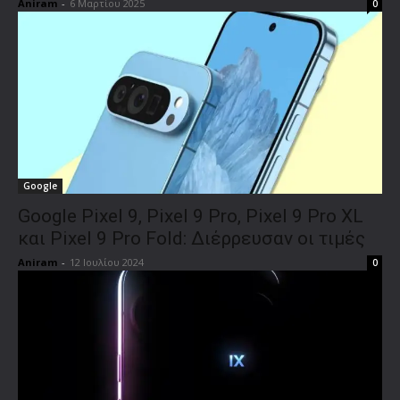
Aniram
-
6 Μαρτίου 2025
0
Google
Google Pixel 9, Pixel 9 Pro, Pixel 9 Pro XL
και Pixel 9 Pro Fold: Διέρρευσαν οι τιμές
Aniram
-
12 Ιουλίου 2024
0