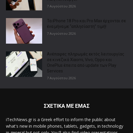
7 Αυγούστου 2026
Τα iPhone 18 Pro και Pro Max έρχονται σε
ένα μήνα με “απλησίαστη” τιμή!
7 Αυγούστου 2026
Ανέπαφες πληρωμές εκτός λειτουργίας
σε κινεζικά Xiaomi, Vivo, Oppo και
OnePlus έπειτα από update των Play
Services
7 Αυγούστου 2026
ΣΧΕΤΙΚΑ ΜΕ ΕΜΑΣ
iTechNews.gr is a Greek effort to inform the public about
what's new in mobile phones, tablets, gadgets, in technology
in general but not only. You'll also find video presentations,