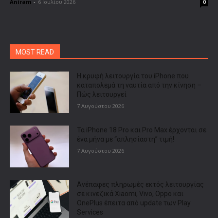
Aniram
-
6 Ιουλίου 2026
0
MOST READ
Η κρυφή λειτουργία του iPhone που
καταπολεμά τη ναυτία από την κίνηση –
Πώς λειτουργεί
7 Αυγούστου 2026
Τα iPhone 18 Pro και Pro Max έρχονται σε
ένα μήνα με “απλησίαστη” τιμή!
7 Αυγούστου 2026
Ανέπαφες πληρωμές εκτός λειτουργίας
σε κινεζικά Xiaomi, Vivo, Oppo και
OnePlus έπειτα από update των Play
Services