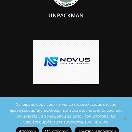
UNPACKMAN
Χρησιμοποιούμε cookies για να διασφαλίσουμε ότι σας
προσφέρουμε την καλύτερη εμπειρία στον ιστότοπό μας. Εάν
© 2026 by iTechNews.gr
συνεχίσετε να χρησιμοποιείτε αυτόν τον ιστότοπο, θα
υποθέσουμε ότι είστε ευχαριστημένοι με αυτό.
Maddoctor dreamed it, Unpackman made it reality,
Novus Systems
Αποδοχή
Μη αποδοχή
Πολιτική Aπορρήτου