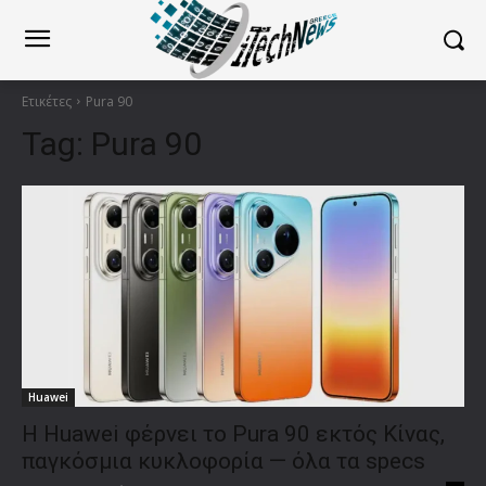
Ετικέτες
Pura 90
Tag:
Pura 90
Huawei
Η Huawei φέρνει το Pura 90 εκτός Κίνας,
παγκόσμια κυκλοφορία — όλα τα specs