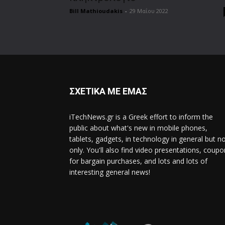
Bill Mathioudakis
-
29 Μαΐου 2022
ΣΧΕΤΙΚΑ ΜΕ ΕΜΑΣ
iTechNews.gr is a Greek effort to inform the
public about what's new in mobile phones,
tablets, gadgets, in technology in general but n
only. You'll also find video presentations, coup
for bargain purchases, and lots and lots of
interesting general news!