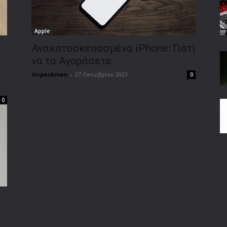
Apple
Ανακατασκευασμένα iPhone: Γιατί
να τα Αγοράσετε
Unpackman
-
27 Οκτωβρίου 2023
0
0