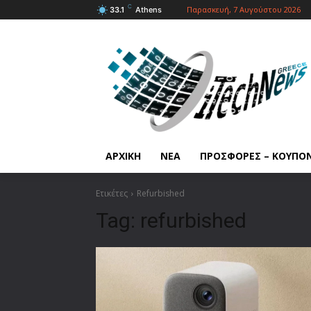
C
Παρασκευή, 7 Αυγούστου 2026
33.1
Athens
ΑΡΧΙΚΗ
ΝΕΑ
ΠΡΟΣΦΟΡΕΣ – ΚΟΥΠΟ
Ετικέτες
Refurbished
Tag:
refurbished