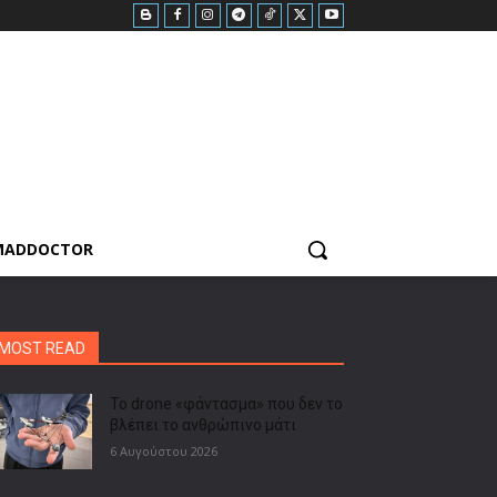
MADDOCTOR
MOST READ
Το drone «φάντασμα» που δεν το
βλέπει το ανθρώπινο μάτι
6 Αυγούστου 2026