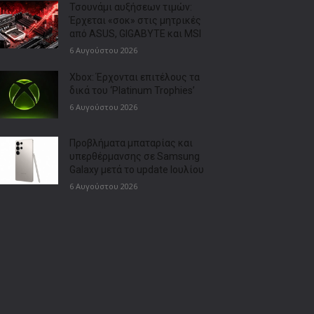
Τσουνάμι αυξήσεων τιμών:
Έρχεται «σοκ» στις μητρικές
από ASUS, GIGABYTE και MSI
6 Αυγούστου 2026
Xbox: Έρχονται επιτέλους τα
δικά του ‘Platinum Trophies’
6 Αυγούστου 2026
Προβλήματα μπαταρίας και
υπερθέρμανσης σε Samsung
Galaxy μετά το update Ιουλίου
6 Αυγούστου 2026