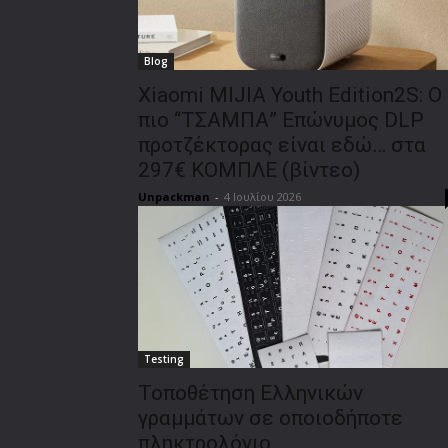
Blog
Xiaomi MIJIA Youth Edition2S: Ο
πιο “ΤΣΑΜΠΑ” Επώνυμος DLP
προτζέκτορας είναι εδώ… στα
297€ ΚΟΜΠΛΕ (βίντεο)
Unpackman
-
4 Ιουλίου 2026
Testing
Τοποθέτηση Ελληνικών
γραμμάτων σε οποιοδήποτε
πληκτρολόγιο