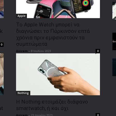
Apple
Το Apple Watch μπορεί να
k
διαγνώσει τo Πάρκινσον επτά
χρόνια πριν εμφανιστούν τα
συμπτώματα
0
Aniram
-
8 Ιουλίου 2023
0
Nothing
Η Nothing ετοιμάζει διάφανο
at
smartwatch, ή και όχι
Aniram
-
23 Ιουνίου 2023
0