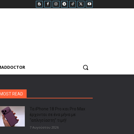
MADDOCTOR
MOST READ
Τα iPhone 18 Pro και Pro Max
έρχονται σε ένα μήνα με
“απλησίαστη” τιμή!
7 Αυγούστου 2026