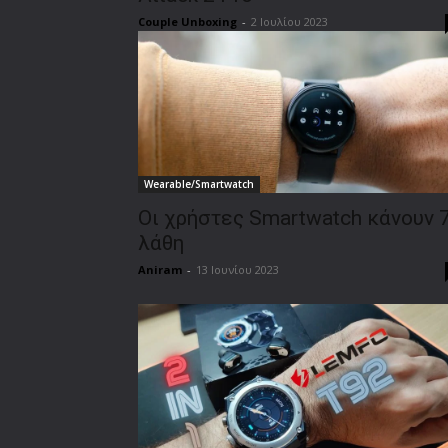
Couple Unboxing
-
2 Ιουλίου 2023
Wearable/Smartwatch
Οι χρήστες Smartwatch κάνουν 
λάθη
Aniram
-
13 Ιουνίου 2023