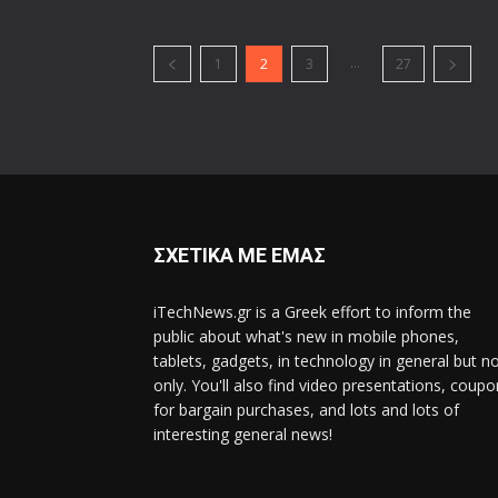
...
1
2
3
27
ΣΧΕΤΙΚΑ ΜΕ ΕΜΑΣ
iTechNews.gr is a Greek effort to inform the
public about what's new in mobile phones,
tablets, gadgets, in technology in general but n
only. You'll also find video presentations, coup
for bargain purchases, and lots and lots of
interesting general news!