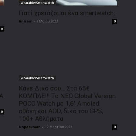
Wearable/Smartwatch
Γιατί χρειάζομαι ένα smartwatch;
Aniram
-
7 Μαΐου 2023
0
0
Wearable/Smartwatch
Κάνε Δικό σου… Στα 65€
ΤΑ
ΚΟΜΠΛΕ!!! Το ΝΕΟ Global Version
POCO Watch με 1,6″ Amoled
οθόνη και AOD, δικό του GPS,
0
100+ Αθλήματα
Unpackman
-
12 Μαρτίου 2023
0