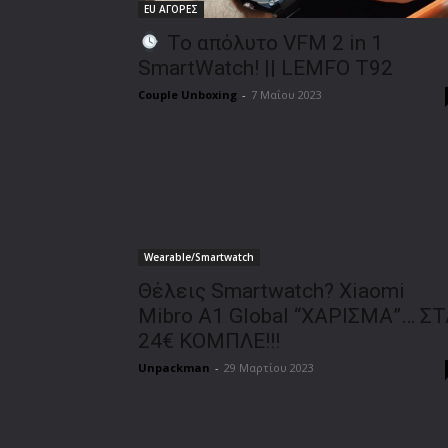
EU ΑΓΟΡΕΣ
Το απόλυτο VFM 2 in 1
SmartWatch! || LEMFO T92
Couple Unboxing
-
7 Μαΐου 2023
Wearable/Smartwatch
Θέλεις Smartwatch? Xiaomi
Mibro A1 Global “ΧΑΡΙΣΜΑ”… Σ
24€ ΚΟΜΠΛΕ!!!
Unpackman
-
29 Μαρτίου 2023