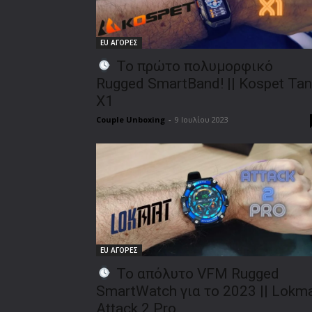
EU ΑΓΟΡΕΣ
To πρώτο πολυμορφικό
Rugged SmartBand! || Kospet Tan
X1
Couple Unboxing
-
9 Ιουλίου 2023
EU ΑΓΟΡΕΣ
Το απόλυτο VFM Rugged
SmartWatch για το 2023 || Lokm
Attack 2 Pro