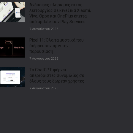
Ανέπαφες πληρωμές εκτός
λειτουργίας σε κινεζικά Xiaomi,
Vivo, Oppo και OnePlus έπειτα
από update των Play Services
7 Αυγούστου 2026
Pixel 11: Όλα τα μυστικά που
διέρρευσαν πριν την
παρουσίαση
7 Αυγούστου 2026
Το ChatGPT φέρνει
απεριόριστες συνομιλίες σε
όλους τους δωρεάν χρήστες
7 Αυγούστου 2026