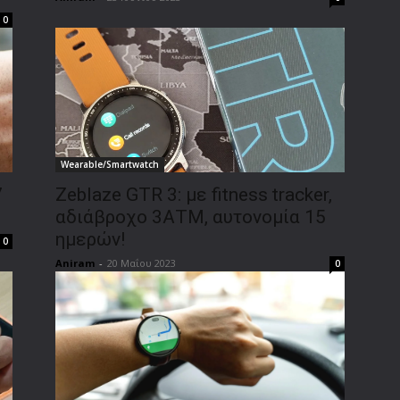
0
Wearable/Smartwatch
7
Zeblaze GTR 3: με fitness tracker,
αδιάβροχο 3ΑΤΜ, αυτονομία 15
ημερών!
0
Aniram
-
20 Μαΐου 2023
0