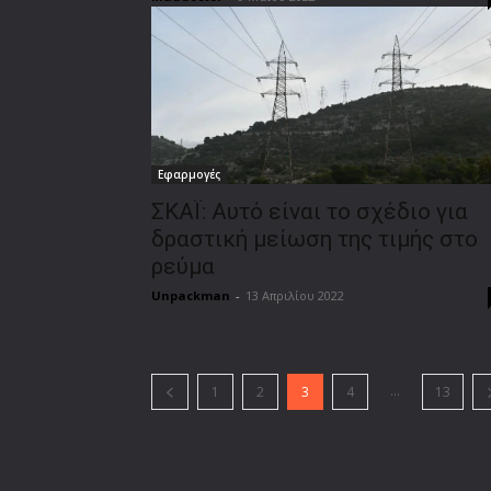
Εφαρμογές
ΣΚΑΪ: Αυτό είναι το σχέδιο για
δραστική μείωση της τιμής στο
ρεύμα
Unpackman
-
13 Απριλίου 2022
...
1
2
3
4
13