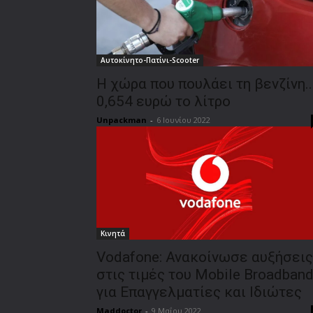
Αυτοκίνητο-Πατίνι-Scooter
Η χώρα που πουλάει τη βενζίνη..
0,654 ευρώ το λίτρο
Unpackman
-
6 Ιουνίου 2022
Κινητά
Vodafone: Ανακοίνωσε αυξήσεις
στις τιμές του Mobile Broadban
για Επαγγελματίες και Ιδιώτες
Maddoctor
-
9 Μαΐου 2022