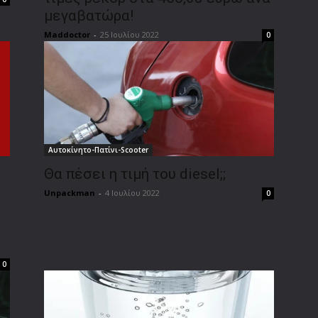
μεγαβατώρα!
Maddoctor
-
25 Ιουλίου 2022
0
Αυτοκίνητο-Πατίνι-Scooter
Θα πέσει η τιμή του diesel;;
Unpackman
-
4 Ιουλίου 2022
0
0