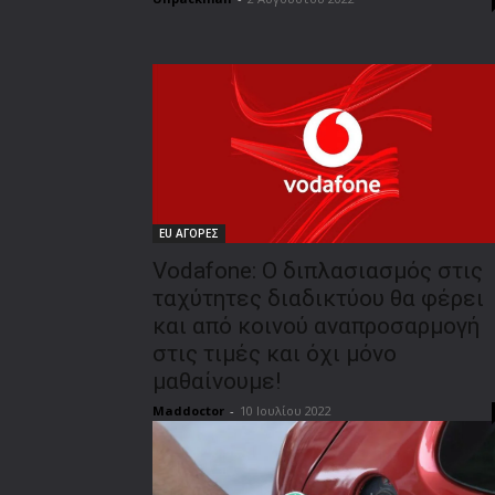
EU ΑΓΟΡΕΣ
Vodafone: Ο διπλασιασμός στις
ταχύτητες διαδικτύου θα φέρει
και από κοινού αναπροσαρμογή
στις τιμές και όχι μόνο
μαθαίνουμε!
Maddoctor
-
10 Ιουλίου 2022