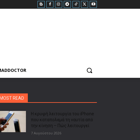
MADDOCTOR
MOST READ
Η κρυφή λειτουργία του iPhone
που καταπολεμά τη ναυτία από
την κίνηση – Πώς λειτουργεί
7 Αυγούστου 2026