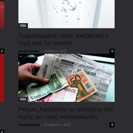
ΝΕΑ
Εμφιαλωμένο νερό: Ανεβαίνει η
τιμή από 1η Ιουνίου
Unpackman
-
25 Μαΐου 2022
0
0
ΝΕΑ
Ρεύμα: Αφόρητες οι αυξήσεις της
d
τιμής για τους καταναλωτές
Unpackman
-
29 Απριλίου 2022
0
0