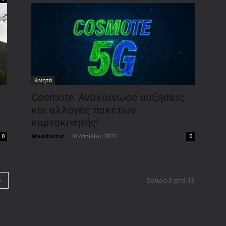
Κινητά
Cosmote: Ανακοίνωσε αυξήσεις
και αλλαγές πακέτων
καρτοκινητής!
Maddoctor
-
10 Απριλίου 2022
0
0
Σελίδα 3 από 13