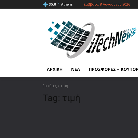
C
Σάββατο, 8 Αυγούστου 2026
35.6
Athens
ΑΡΧΙΚΗ
ΝΕΑ
ΠΡΟΣΦΟΡΕΣ – ΚΟΥΠΟ
Ετικέτες
τιμή
Tag:
τιμή