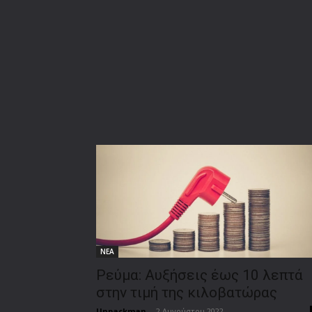
ΝΕΑ
Ρεύμα: Αυξήσεις έως 10 λεπτά
στην τιμή της κιλοβατώρας
Unpackman
-
2 Αυγούστου 2022