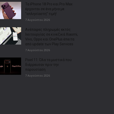
Τα iPhone 18 Pro και Pro Max
έρχονται σε ένα μήνα με
“απλησίαστη” τιμή!
7 Αυγούστου 2026
Ανέπαφες πληρωμές εκτός
λειτουργίας σε κινεζικά Xiaomi,
Vivo, Oppo και OnePlus έπειτα
από update των Play Services
7 Αυγούστου 2026
Pixel 11: Όλα τα μυστικά που
διέρρευσαν πριν την
παρουσίαση
7 Αυγούστου 2026