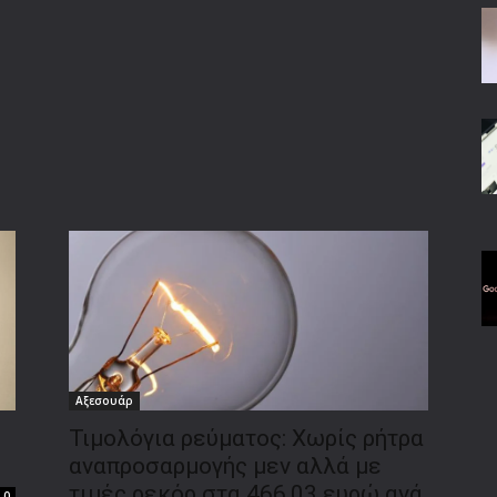
Αξεσουάρ
Τιμολόγια ρεύματος: Χωρίς ρήτρα
αναπροσαρμογής μεν αλλά με
τιμές ρεκόρ στα 466,03 ευρώ ανά
0