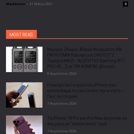
Maddoctor
-
31 Μαΐου 2021
0
MOST READ
Νόμιμος (Χωρίς Άδεια) Ασύρματος Με
ΠΑΓΚΟΣΜΙΑ Κάλυψη για ΟΛΟΥΣ!? 2
Τεμάχια ΜΑΖΙ… ALERVITES Baofeng AT1
POC 4G… Στα 79€ ΚΟΜΠΛΕ (βίντεο)
8 Αυγούστου 2026
Η κρυφή λειτουργία του iPhone που
καταπολεμά τη ναυτία από την κίνηση –
Πώς λειτουργεί
7 Αυγούστου 2026
Τα iPhone 18 Pro και Pro Max έρχονται σε
ένα μήνα με “απλησίαστη” τιμή!
7 Αυγούστου 2026