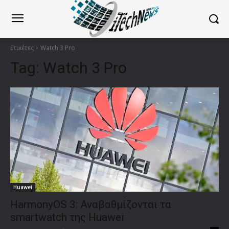
Ετικέτες
Watch 3 Pro
Tag:
Watch 3 Pro
Huawei
HarmonyOS 3: Αναβαθμίζονται τα
smartwatch της Huawei