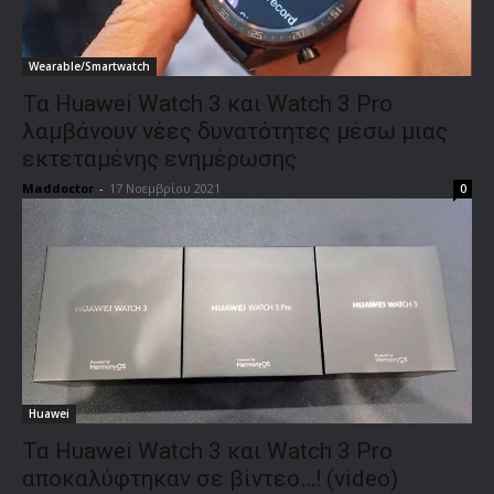
Wearable/Smartwatch
Τα Huawei Watch 3 και Watch 3 Pro
λαμβάνουν νέες δυνατότητες μέσω μιας
εκτεταμένης ενημέρωσης
Maddoctor
-
17 Νοεμβρίου 2021
0
Huawei
Τα Huawei Watch 3 και Watch 3 Pro
αποκαλύφτηκαν σε βίντεο…! (video)