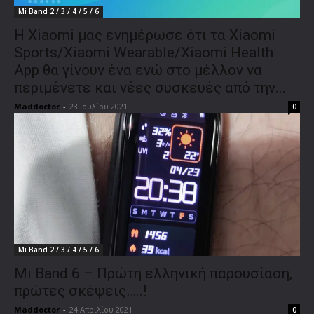
Mi Band 2 / 3 / 4 / 5 / 6
Η Xiaomi μας ενημέρωσε ότι τα Xiaomi
Sports/Xiaomi Wearable/Xiaomi Health
App θα γίνουν ένα ενώ στο μέλλον να
περιμένετε και νέες συσκευές από την...
Maddoctor
-
23 Ιουλίου 2021
0
Mi Band 2 / 3 / 4 / 5 / 6
Mi Band 6 – Πρώτη ελληνική παρουσίαση,
πρώτες σκέψεις…..!
Maddoctor
-
24 Απριλίου 2021
0