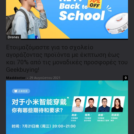
Drones
Ετοιμαζόμαστε για το σχολείο
αγοράζοντας προϊόντα με έκπτωση έως
και 70% από τις μοναδικές προσφορές του
Geekbuying!
Maddoctor
-
29 Αυγούστου 2021
0