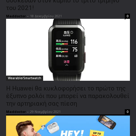
συσκευών στον καρπό το τρίτο τρίμηνο
του 2021!
Maddoctor
-
18 Δεκεμβρίου 2021
0
Wearable/Smartwatch
Η Huawei θα κυκλοφορήσει το πρώτο της
έξυπνο ρολόι που μπορεί να παρακολουθεί
την αρτηριακή σας πίεση
Maddoctor
-
29 Νοεμβρίου 2021
0