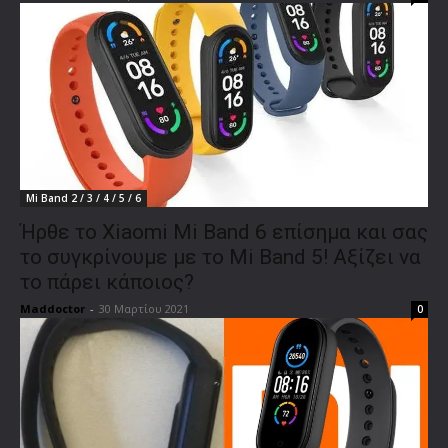
Mi Band 2 / 3 / 4 / 5 / 6
Ήρθε το Xiaomi Mi Band 6 επίσημα και σας
το συγκρίνουμε με το Mi Band 5! Αξίζει να
το πάρει κάποιος?
Maddoctor
-
30 Μαρτίου 2021
0