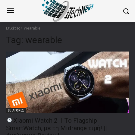
Ετικέτες
Wearable
Tag:
wearable
EU ΑΓΟΡΕΣ
Xiaomi Watch 2 || To Flagship
SmartWatch, με τη Midrange τιμή! ||