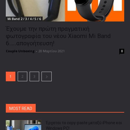
Mi Band 2 / 3 / 4 / 5 / 6
Έχουμε την πρώτη πραγματική
φωτογραφία του νέου Xiaomi Mi Band
6…..απογοήτευση!
Couple Unboxing
-
20 Μαρτίου 2021
0
1
2
3
MOST READ
Έρχεται το copy-paste μεταξύ iPhone και
Windows PC!