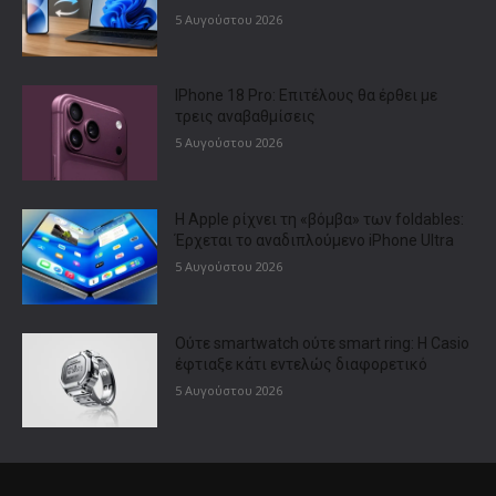
5 Αυγούστου 2026
IPhone 18 Pro: Επιτέλους θα έρθει με
τρεις αναβαθμίσεις
5 Αυγούστου 2026
Η Apple ρίχνει τη «βόμβα» των foldables:
Έρχεται το αναδιπλούμενο iPhone Ultra
5 Αυγούστου 2026
Ούτε smartwatch ούτε smart ring: Η Casio
έφτιαξε κάτι εντελώς διαφορετικό
5 Αυγούστου 2026