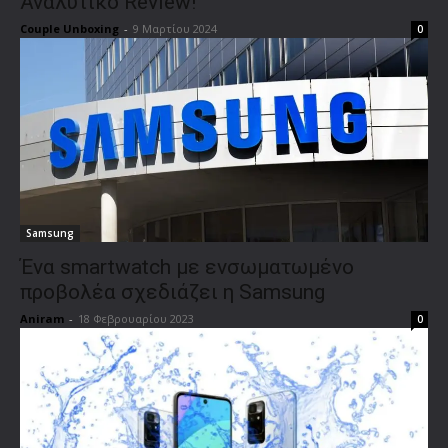
Αναλυτικό Review!
Couple Unboxing
-
9 Μαρτίου 2024
0
Samsung
Ένα smartwatch με ενσωματωμένο
προβολέα σχεδιάζει η Samsung
Aniram
-
18 Φεβρουαρίου 2023
0