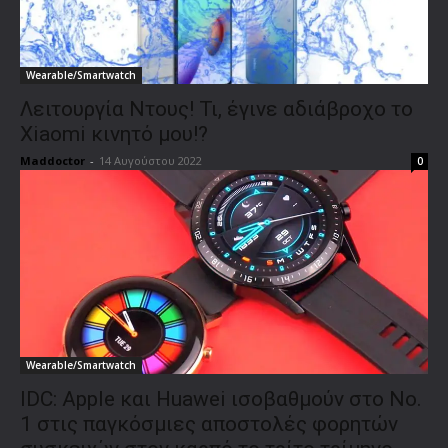
Wearable/Smartwatch
Λειτουργία Ντους! Τι, έγινε αδιάβροχο το
Xiaomi κινητό μου!?
Maddoctor
-
14 Αυγούστου 2022
0
Wearable/Smartwatch
IDC: Apple και Huawei ισοβαθμούν στο Νο.
1 στις παγκόσμιες αποστολές φορητών