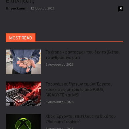
Εκπλήξεις
Unpackman
-
12 Ιουνίου 2021
0
MOST READ
Το drone «φάντασμα» που δεν το βλέπει
το ανθρώπινο μάτι
6 Αυγούστου 2026
Τσουνάμι αυξήσεων τιμών: Έρχεται
«σοκ» στις μητρικές από ASUS,
GIGABYTE και MSI
6 Αυγούστου 2026
Xbox: Έρχονται επιτέλους τα δικά του
‘Platinum Trophies’
6 Αυγούστου 2026