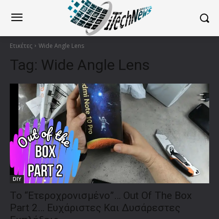
Ετικέτες
Wide Angle Lens
Tag:
Wide Angle Lens
DIY
Το “Ετεροχρονισμένο”… Out Οf The Box
Part 2… Ευχάριστες Και Δυσάρεστες