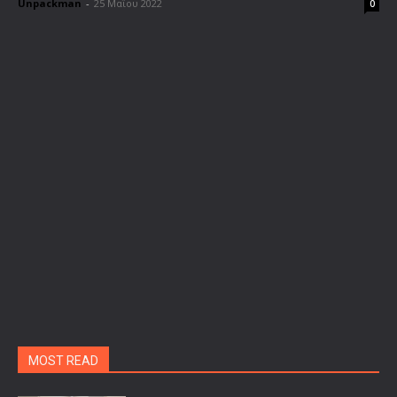
Unpackman
-
25 Μαΐου 2022
0
MOST READ