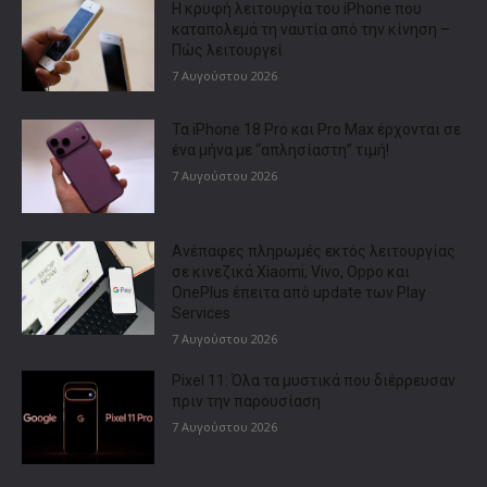
Η κρυφή λειτουργία του iPhone που
καταπολεμά τη ναυτία από την κίνηση –
Πώς λειτουργεί
7 Αυγούστου 2026
Τα iPhone 18 Pro και Pro Max έρχονται σε
ένα μήνα με “απλησίαστη” τιμή!
7 Αυγούστου 2026
Ανέπαφες πληρωμές εκτός λειτουργίας
σε κινεζικά Xiaomi, Vivo, Oppo και
OnePlus έπειτα από update των Play
Services
7 Αυγούστου 2026
Pixel 11: Όλα τα μυστικά που διέρρευσαν
πριν την παρουσίαση
7 Αυγούστου 2026