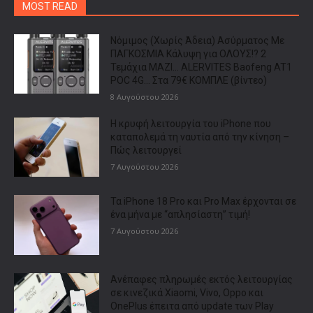
MOST READ
Νόμιμος (Χωρίς Άδεια) Ασύρματος Με
ΠΑΓΚΟΣΜΙΑ Κάλυψη για ΟΛΟΥΣ!? 2
Τεμάχια ΜΑΖΙ… ALERVITES Baofeng AT1
POC 4G… Στα 79€ ΚΟΜΠΛΕ (βίντεο)
8 Αυγούστου 2026
Η κρυφή λειτουργία του iPhone που
καταπολεμά τη ναυτία από την κίνηση –
Πώς λειτουργεί
7 Αυγούστου 2026
Τα iPhone 18 Pro και Pro Max έρχονται σε
ένα μήνα με “απλησίαστη” τιμή!
7 Αυγούστου 2026
Ανέπαφες πληρωμές εκτός λειτουργίας
σε κινεζικά Xiaomi, Vivo, Oppo και
OnePlus έπειτα από update των Play