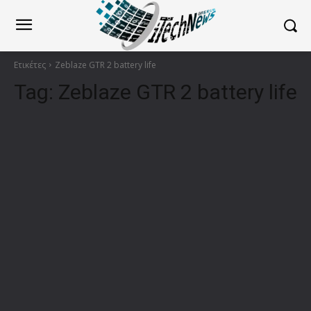
Ετικέτες
Zeblaze GTR 2 battery life
Tag:
Zeblaze GTR 2 battery life