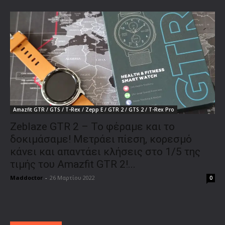
Amazfit GTR / GTS / T-Rex / Zepp E / GTR 2 / GTS 2 / T-Rex Pro
Zeblaze GTR 2 – Το φέραμε και το
δοκιμάσαμε! Μετράει πίεση, κορεσμό
κάνει και απαντάει κλήσεις στο 1/5 της
τιμής του Amazfit GTR 2!...
Maddoctor
-
26 Μαρτίου 2022
0