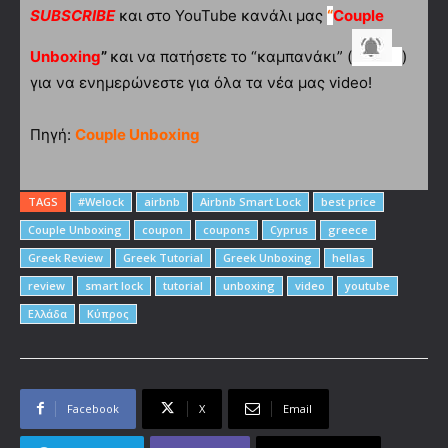
SUBSCRIBE
και στο YouTube κανάλι μας
“
Couple
Unboxing
”
και να πατήσετε το “καμπανάκι” (
)
για να ενημερώνεστε για όλα τα νέα μας video!
Πηγή:
Couple Unboxing
TAGS
#Welock
airbnb
Airbnb Smart Lock
best price
Couple Unboxing
coupon
coupons
Cyprus
greece
Greek Review
Greek Tutorial
Greek Unboxing
hellas
review
smart lock
tutorial
unboxing
video
youtube
Ελλάδα
Κύπρος
Facebook
X
Email