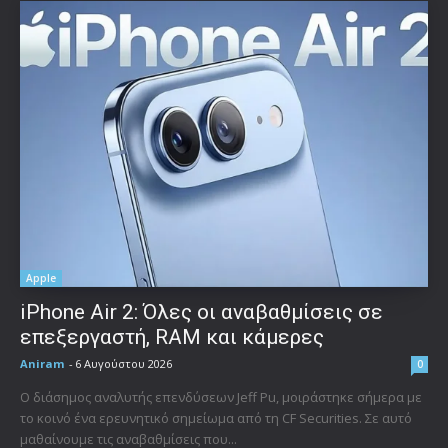
Apple
iPhone Air 2: Όλες οι αναβαθμίσεις σε
επεξεργαστή, RAM και κάμερες
Aniram
-
6 Αυγούστου 2026
0
Ο διάσημος αναλυτής επενδύσεων Jeff Pu, μοιράστηκε σήμερα με
το κοινό ένα ερευνητικό σημείωμα από τη CF Securities. Σε αυτό
μαθαίνουμε τις αναβαθμίσεις που...