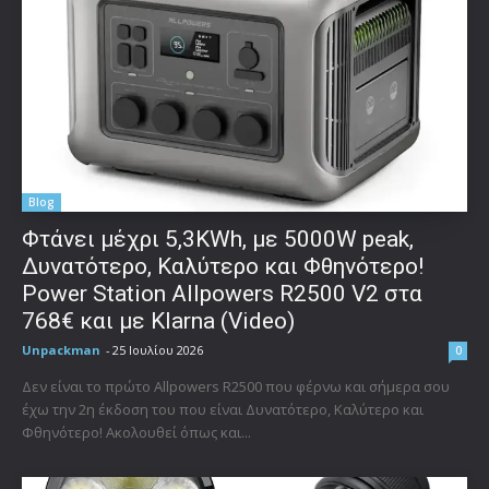
Blog
Φτάνει μέχρι 5,3KWh, με 5000W peak,
Δυνατότερο, Καλύτερο και Φθηνότερο!
Power Station Allpowers R2500 V2 στα
768€ και με Klarna (Video)
Unpackman
-
25 Ιουλίου 2026
0
Δεν είναι το πρώτο Allpowers R2500 που φέρνω και σήμερα σου
έχω την 2η έκδοση του που είναι Δυνατότερο, Καλύτερο και
Φθηνότερο! Ακολουθεί όπως και...