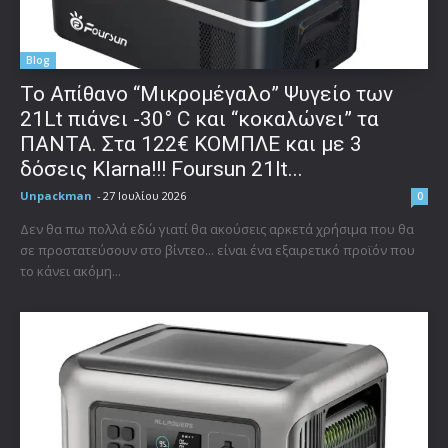
Blog
Το Απίθανο “Μικρομέγαλο” Ψυγείο των
21Lt πιάνει -30° C και “κοκαλώνει” τα
ΠΑΝΤΑ. Στα 122€ ΚΟΜΠΛΕ και με 3
δόσεις Klarna!!! Foursun 21lt...
Unpackman
-
27 Ιουλίου 2026
0
Δεν θα πω πολλά εδώ γιατί θα ακούσεις αρκετά χρήσιμα που θα
σε προστατεύσουν στο βίντεο... είναι ένα εξαιρετικό προϊόν που
το κάνει ακόμη...