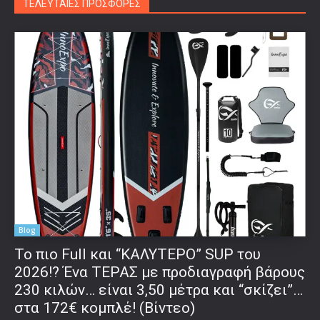
ΤΕΛΕΥΤΑΙΕΣ ΠΡΟΣΦΟΡΕΣ
Blog
To πιο Full και “ΚΑΛΥΤΕΡΟ” SUP του
2026!? Ένα ΤΕΡΑΣ με προδιαγραφή βάρους
230 κιλών… είναι 3,50 μέτρα και “σκίζει”…
στα 172€ κομπλέ! (Βίντεο)