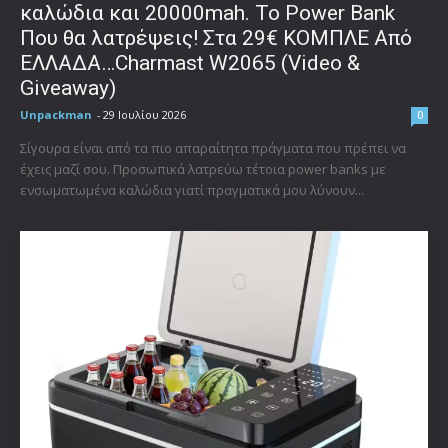
καλώδια και 20000mah. Το Power Bank
Που θα λατρέψεις! Στα 29€ ΚΟΜΠΛΕ Από
ΕΛΛΑΔΑ…Charmast W2065 (Video &
Giveaway)
Unpackman
-
29 Ιουλίου 2026
0
Σίγουρα είναι από τα πιο απαραίτητα πράγματα που πρέπει να
έχεις μαζί σου. Προσωπικά λατρεύω τέτοια power banks με
ενσωματωμένα καλώδια γιατί πραγματικά μου λύνουν...