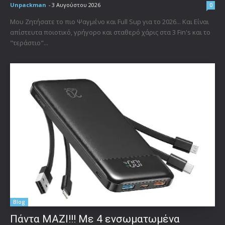
Unpackman
-
3 Αυγούστου 2026
0
Μου Ζητήσατε το πιο Ψαγμένο και Full Sup για το 2026... Και Είναι
απίστευτα ποιοτικό, γρήγορο και σταθερό χάρις στα 3 Fin's και το
"τεράστιο"...
Blog
Πάντα ΜΑΖΙ!!! Με 4 ενσωματωμένα