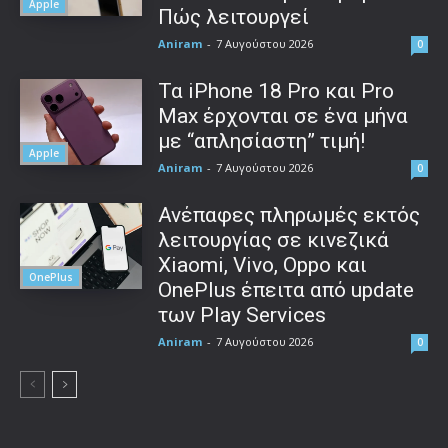
Apple
Πώς λειτουργεί
Aniram
-
7 Αυγούστου 2026
0
Τα iPhone 18 Pro και Pro
Max έρχονται σε ένα μήνα
με “απλησίαστη” τιμή!
Apple
Aniram
-
7 Αυγούστου 2026
0
Ανέπαφες πληρωμές εκτός
λειτουργίας σε κινεζικά
Xiaomi, Vivo, Oppo και
OnePlus
OnePlus έπειτα από update
των Play Services
Aniram
-
7 Αυγούστου 2026
0