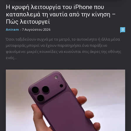
Η κρυφή λειτουργία του iPhone που
καταπολεμά τη ναυτία από την κίνηση –
Πώς λειτουργεί
Aniram
-
7 Αυγούστου 2026
0
Όσοι ταξιδεύουν συχνά με το μετρό, το αυτοκίνητο ή άλλα μέσα
μεταφοράς μπορεί να έχουν παρατηρήσει ένα παράξενο
φαινόμενο: μικρές κουκκίδες να κινούνται στις άκρες της οθόνης
ενός...