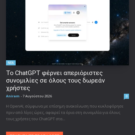
ΝΕΑ
Το ChatGPT φέρνει απεριόριστες
συνομιλίες σε όλους τους δωρεάν
χρήστες
Aniram
-
7 Αυγούστου 2026
0
Η OpenAI, σύμφωνα με επίσημη ανακοίνωση που κυκλοφόρησε
πριν από λίγες ώρες, αφαιρεί τα όρια στη συνομιλία για όλους
τους χρήστες του ChatGPT στα...