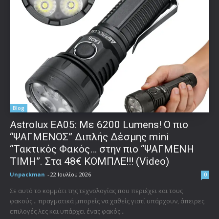
Blog
Astrolux ΕΑ05: Με 6200 Lumens! Ο πιο
“ΨΑΓΜΕΝΟΣ” Διπλής Δέσμης mini
“Τακτικός Φακός… στην πιο “ΨΑΓΜΕΝΗ
ΤΙΜΗ”. Στα 48€ ΚΟΜΠΛΕ!!! (Video)
Unpackman
-
22 Ιουλίου 2026
0
Σε αυτό το κομμάτι της τεχνολογίας που περιέχει και τους
φακούς... πραγματικά μπορείς να χαθείς γιατί υπάρχουν, άπειρες
επιλογές λες και υπάρχει ένας φακός...