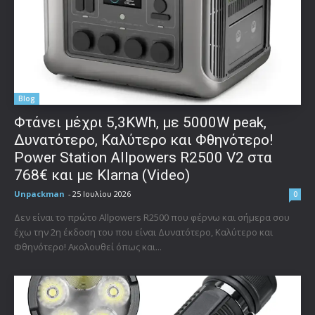
Blog
Φτάνει μέχρι 5,3KWh, με 5000W peak,
Δυνατότερο, Καλύτερο και Φθηνότερο!
Power Station Allpowers R2500 V2 στα
768€ και με Klarna (Video)
Unpackman
-
25 Ιουλίου 2026
0
Δεν είναι το πρώτο Allpowers R2500 που φέρνω και σήμερα σου
έχω την 2η έκδοση του που είναι Δυνατότερο, Καλύτερο και
Φθηνότερο! Ακολουθεί όπως και...