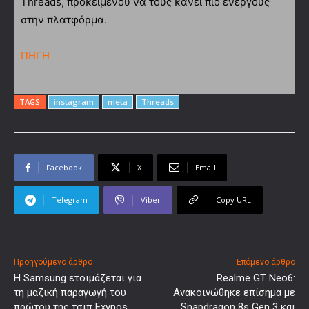
Threads, προκείμενου να τους κάνει πιο ενεργούς
στην πλατφόρμα.
ΠΗΓΗ
TAGS
instagram
meta
Threads
Facebook
X
Email
Telegram
Viber
Copy URL
Προηγούμενο άρθρο
Επόμενο άρθρο
Η Samsung ετοιμάζεται για
Realme GT Neo6:
τη μαζική παραγωγή του
Ανακοινώθηκε επίσημα με
πρώτου της τσιπ Exynos
Snapdragon 8s Gen 3 και