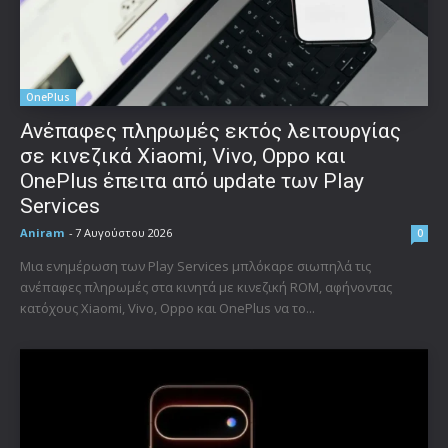
OnePlus
Ανέπαφες πληρωμές εκτός λειτουργίας
σε κινεζικά Xiaomi, Vivo, Oppo και
OnePlus έπειτα από update των Play
Services
Aniram
-
7 Αυγούστου 2026
0
Μια ενημέρωση των Play Services μπλόκαρε σιωπηλά τις
ανέπαφες πληρωμές στα κινητά με κινεζική ROM, αφήνοντας
κατόχους Xiaomi, Vivo, Oppo και OnePlus να το...