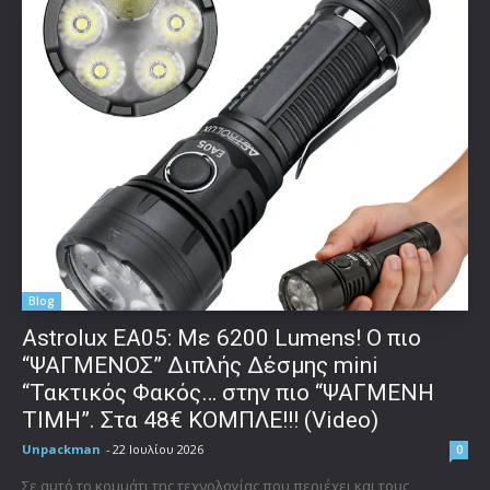
Blog
Astrolux ΕΑ05: Με 6200 Lumens! Ο πιο
“ΨΑΓΜΕΝΟΣ” Διπλής Δέσμης mini
“Τακτικός Φακός… στην πιο “ΨΑΓΜΕΝΗ
ΤΙΜΗ”. Στα 48€ ΚΟΜΠΛΕ!!! (Video)
Unpackman
-
22 Ιουλίου 2026
0
Σε αυτό το κομμάτι της τεχνολογίας που περιέχει και τους