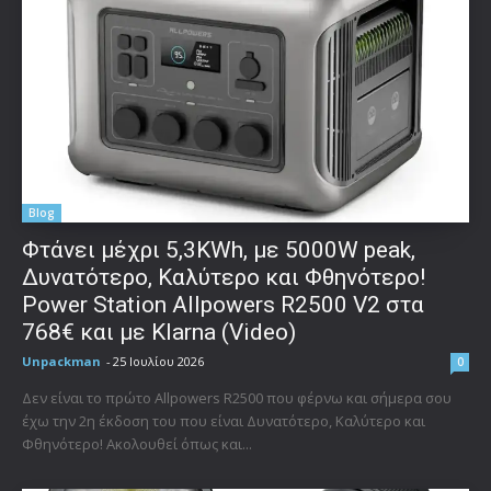
Blog
Φτάνει μέχρι 5,3KWh, με 5000W peak,
Δυνατότερο, Καλύτερο και Φθηνότερο!
Power Station Allpowers R2500 V2 στα
768€ και με Klarna (Video)
Unpackman
-
25 Ιουλίου 2026
0
Δεν είναι το πρώτο Allpowers R2500 που φέρνω και σήμερα σου
έχω την 2η έκδοση του που είναι Δυνατότερο, Καλύτερο και
Φθηνότερο! Ακολουθεί όπως και...