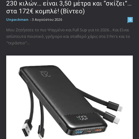
230 κιλών… είναι 3,50 μέτρα και “σκίζει”…
στα 172€ κομπλέ! (Βίντεο)
Unpackman
-
3 Αυγούστου 2026
0
Μου Ζητήσατε το πιο Ψαγμένο και Full Sup για το 2026... Και Είναι
απίστευτα ποιοτικό, γρήγορο και σταθερό χάρις στα 3 Fin's και το
"τεράστιο"...