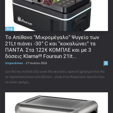
Blog
Το Απίθανο “Μικρομέγαλο” Ψυγείο των
21Lt πιάνει -30° C και “κοκαλώνει” τα
ΠΑΝΤΑ. Στα 122€ ΚΟΜΠΛΕ και με 3
δόσεις Klarna!!! Foursun 21lt...
Unpackman
-
27 Ιουλίου 2026
0
Δεν θα πω πολλά εδώ γιατί θα ακούσεις αρκετά χρήσιμα που θα
σε προστατεύσουν στο βίντεο... είναι ένα εξαιρετικό προϊόν που
το κάνει ακόμη...