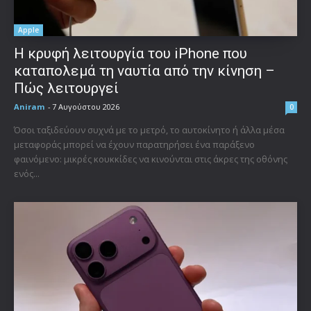
Apple
Η κρυφή λειτουργία του iPhone που
καταπολεμά τη ναυτία από την κίνηση –
Πώς λειτουργεί
Aniram
-
7 Αυγούστου 2026
0
Όσοι ταξιδεύουν συχνά με το μετρό, το αυτοκίνητο ή άλλα μέσα
μεταφοράς μπορεί να έχουν παρατηρήσει ένα παράξενο
φαινόμενο: μικρές κουκκίδες να κινούνται στις άκρες της οθόνης
ενός...