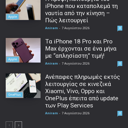
iPhone που καταπολεμά τη
ναυτία από την κίνηση –
Apple
Πώς λειτουργεί
Aniram
-
7 Αυγούστου 2026
0
Τα iPhone 18 Pro και Pro
Max έρχονται σε ένα μήνα
με “απλησίαστη” τιμή!
Apple
Aniram
-
7 Αυγούστου 2026
0
Ανέπαφες πληρωμές εκτός
λειτουργίας σε κινεζικά
Xiaomi, Vivo, Oppo και
OnePlus
OnePlus έπειτα από update
των Play Services
Aniram
-
7 Αυγούστου 2026
0