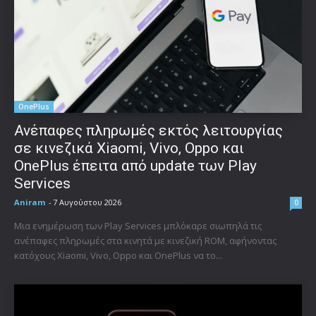
OnePlus
Ανέπαφες πληρωμές εκτός λειτουργίας
σε κινεζικά Xiaomi, Vivo, Oppo και
OnePlus έπειτα από update των Play
Services
Aniram
-
7 Αυγούστου 2026
0
Μια ενημέρωση των Play Services μπλόκαρε σιωπηλά τις
ανέπαφες πληρωμές στα κινητά με κινεζική ROM, αφήνοντας
κατόχους Xiaomi, Vivo, Oppo και OnePlus να το...