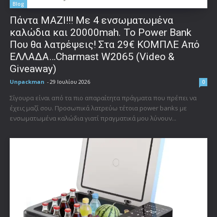
Blog
Πάντα ΜΑΖΙ!!! Με 4 ενσωματωμένα
καλώδια και 20000mah. Το Power Bank
Που θα λατρέψεις! Στα 29€ ΚΟΜΠΛΕ Από
ΕΛΛΑΔΑ…Charmast W2065 (Video &
Giveaway)
Unpackman
-
29 Ιουλίου 2026
0
Σίγουρα είναι από τα πιο απαραίτητα πράγματα που πρέπει να
έχεις μαζί σου. Προσωπικά λατρεύω τέτοια power banks με
ενσωματωμένα καλώδια γιατί πραγματικά μου λύνουν...