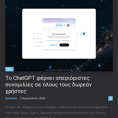
ΝΕΑ
Το ChatGPT φέρνει απεριόριστες
συνομιλίες σε όλους τους δωρεάν
χρήστες
Aniram
-
7 Αυγούστου 2026
0
Η OpenAI, σύμφωνα με επίσημη ανακοίνωση που κυκλοφόρησε
πριν από λίγες ώρες, αφαιρεί τα όρια στη συνομιλία για όλους
τους χρήστες του ChatGPT στα...