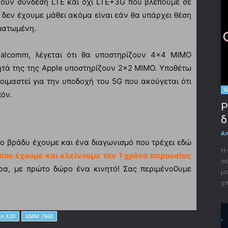
ίζουν σύνδεση LTE και όχι LTE+3G που βλέπουμε σε
 δεν έχουμε μάθει ακόμα είναι εάν θα υπάρχει θέση
ωματωμένη.
ualcomm, λέγεται ότι θα υποστηρίζουν 4×4 MIMO
νητά της της Apple υποστηρίζουν 2×2 MIMO. Υποθέτω
τοιμαστεί για την υποδοχή του 5G που ακούγεται ότι
G
πόν.
P
δ
A
το βράδυ έχουμε και ένα διαγωνισμό που τρέχει εδώ
Η 
που έχουμε και κλείνουμε τον 1 χρόνο παρουσίας
σε
ρα, με πρώτο δώρο ένα κινητό! Σας περιμένο0υμε
με
χα
n X20
XMM 7560