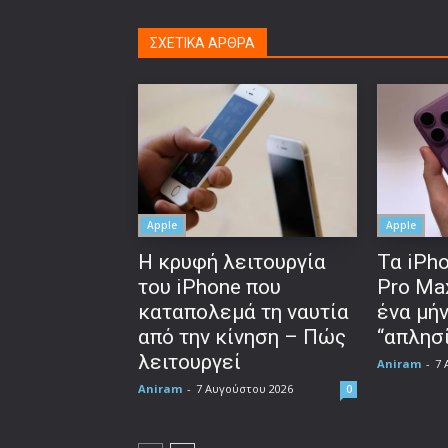
ΣΧΕΤΙΚΑ ΑΡΘΡΑ
Apple
Apple
Η κρυφή λειτουργία
Τα iPho
του iPhone που
Pro Ma
καταπολεμά τη ναυτία
ένα μή
από την κίνηση – Πώς
“απλησί
λειτουργεί
Aniram
-
7 
Aniram
-
7 Αυγούστου 2026
0