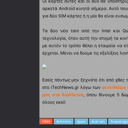
Οι κάρτες αυτές και οι δύο θα υποστηρ
αρκετά Android κινητά σήμερα. Αυτό που
για δύο SIM κάρτες ή η μία θα είναι ενσ
Τα δύο νέα τσιπ από την Intel και Q
τεχνολογία, όταν αυτή την στιγμή τα κι
με αυτόν το τρόπο θέλει η εταιρεία να ε
έρχεται. Μένει να δούμε τις εξελίξεις λοι
Εσείς πάντως μην ξεχνάτε ότι από χθες 
στο iTechNews.gr λόγω των
γενεθλίων 
μας στο διαδίκτυο
, όπου δίνουμε 5 δώ
όλους εκεί!
TAGS
4x4 mimo
Apple
dual sim
Snapdrago