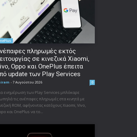
nePlus
νέπαφες πληρωμές εκτός
ειτουργίας σε κινεζικά Xiaomi,
ivo, Oppo και OnePlus έπειτα
πό update των Play Services
niram
-
7 Αυγούστου 2026
0
α ενημέρωση των Play Services μπλόκαρε
ωπηλά τις ανέπαφες πληρωμές στα κινητά με
νεζική ROM, αφήνοντας κατόχους Xiaomi, Vivo,
po και OnePlus να το...