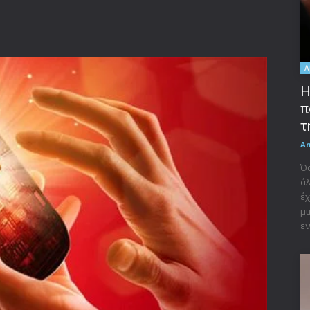
A
Η
π
τ
A
Όσ
άλ
έχ
μι
εν