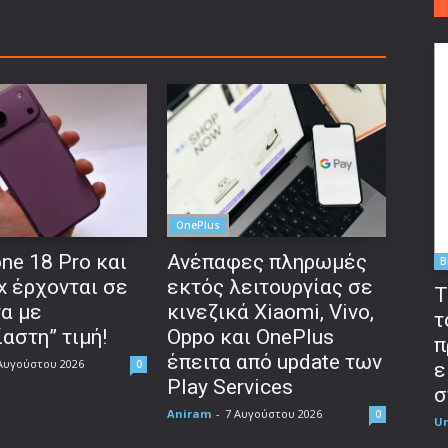
OnePlus
ne 18 Pro και
Ανέπαφες πληρωμές
B
x έρχονται σε
εκτός λειτουργίας σε
T
να με
κινεζικά Xiaomi, Vivo,
τ
αστη” τιμή!
Oppo και OnePlus
π
έπειτα από update των
Αυγούστου 2026
0
ε
Play Services
σ
Aniram
-
7 Αυγούστου 2026
0
U