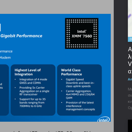
O
Α
λ
V
α
A
Μι
σι
κι
Op