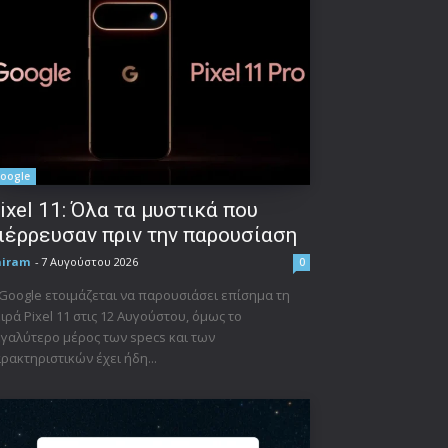
oogle
ixel 11: Όλα τα μυστικά που
ιέρρευσαν πριν την παρουσίαση
niram
-
7 Αυγούστου 2026
0
Google ετοιμάζεται να παρουσιάσει επίσημα τη
ιρά Pixel 11 στις 12 Αυγούστου, όμως το
γαλύτερο μέρος των specs και των
ρακτηριστικών έχει ήδη...