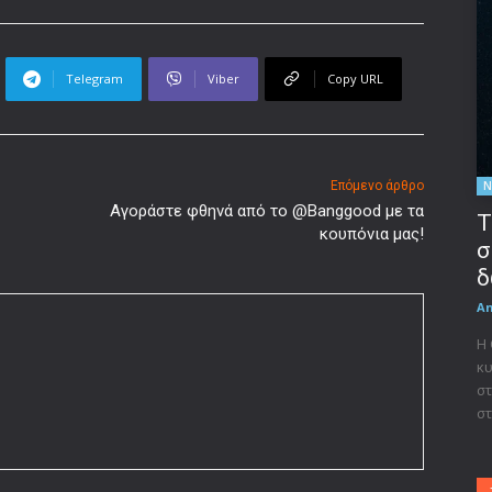
Telegram
Viber
Copy URL
Ν
Επόμενο άρθρο
Αγοράστε φθηνά από το @Banggood με τα
Τ
κουπόνια μας!
σ
δ
A
Η
κυ
στ
στ