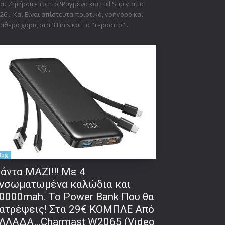
υ Ζητήσατε το πιο Ψαγμένο και Full Sup για το
26... Και Είναι απίστευτα ποιοτικό, γρήγορο και
αθερό χάρις στα 3 Fin's και το "τεράστιο"...
log
άντα ΜΑΖΙ!!! Με 4
νσωματωμένα καλώδια και
0000mah. Το Power Bank Που θα
ατρέψεις! Στα 29€ ΚΟΜΠΛΕ Από
δα:
ΛΛΑΔΑ…Charmast W2065 (Video