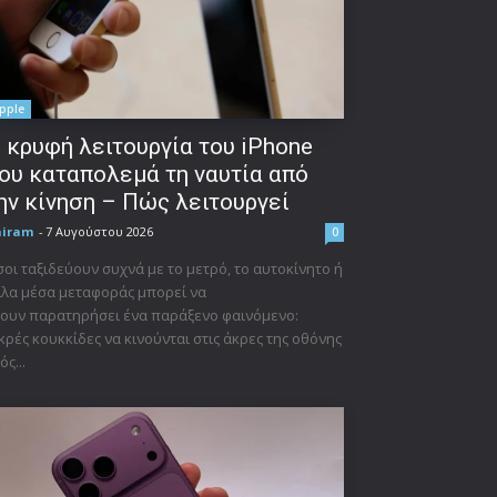
pple
 κρυφή λειτουργία του iPhone
ου καταπολεμά τη ναυτία από
ην κίνηση – Πώς λειτουργεί
niram
-
7 Αυγούστου 2026
0
οι ταξιδεύουν συχνά με το μετρό, το αυτοκίνητο ή
λα μέσα μεταφοράς μπορεί να
ουν παρατηρήσει ένα παράξενο φαινόμενο:
κρές κουκκίδες να κινούνται στις άκρες της οθόνης
ός...