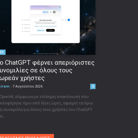
ΕΑ
ο ChatGPT φέρνει απεριόριστες
υνομιλίες σε όλους τους
ωρεάν χρήστες
niram
-
7 Αυγούστου 2026
0
 OpenAI, σύμφωνα με επίσημη ανακοίνωση που
κλοφόρησε πριν από λίγες ώρες, αφαιρεί τα όρια
η συνομιλία για όλους τους χρήστες του ChatGPT
α...