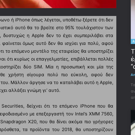
ωνο ή iPhone όπως λέγεται, υποθέτω ξέρετε ότι δεν
ιστικό αυτό θα το βρείτε στο 95% τουλάχιστον των
, δυστυχώς η Apple δεν το έχει συμπεριλάβει στα
A
ι φαίνεται όμως αυτό δεν θα ισχύει για πολύ, αφού
Τ
ι το επόμενο μοντέλο της εταιρείας θα υποστηρίζει
έ
ναι ότι κυρίως οι επαγγελματίες, επιβάλλεται πολλές
“
οστηρίζει δύο SIM. Μία η προσωπική και μία της
άθε χρήστη σίγουρα πολύ πιο εύκολη, αφού δεν
A
 του. Μάλλον άργησε να το καταλάβει αυτό η Apple,
Τα
έχει αλλάξει γνώμη γι’ αυτό.
αν
απ
Securities, δείχνει ότι το επόμενο iPhone που θα
 εφοδιασμένο με επεξεργαστή τον Intel’s XMM 7560,
 Snapdragon X20, που θα δίνει ακόμα πιο γρήγορες
ρόσθετα, τα προϊόντα του 2018, θα υποστηρίζουν