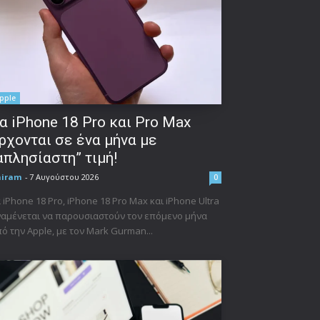
pple
α iPhone 18 Pro και Pro Max
ρχονται σε ένα μήνα με
απλησίαστη” τιμή!
niram
-
7 Αυγούστου 2026
0
 iPhone 18 Pro, iPhone 18 Pro Max και iPhone Ultra
αμένεται να παρουσιαστούν τον επόμενο μήνα
ό την Apple, με τον Mark Gurman...