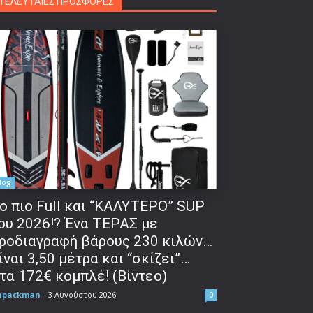
ΤΕΛΕΥΤΑΙΕΣ ΠΡΟΣΦΟΡΕΣ
log
o πιο Full και “ΚΑΛΥΤΕΡΟ” SUP
ου 2026!? Ένα ΤΕΡΑΣ με
ροδιαγραφή βάρους 230 κιλών…
ίναι 3,50 μέτρα και “σκίζει”…
τα 172€ κομπλέ! (Βίντεο)
npackman
-
3 Αυγούστου 2026
0