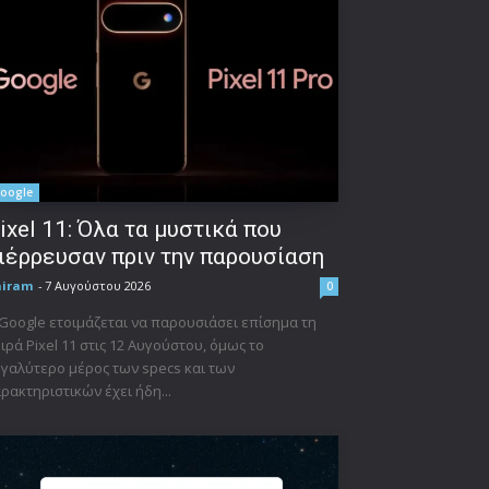
oogle
ixel 11: Όλα τα μυστικά που
ιέρρευσαν πριν την παρουσίαση
niram
-
7 Αυγούστου 2026
0
Google ετοιμάζεται να παρουσιάσει επίσημα τη
ιρά Pixel 11 στις 12 Αυγούστου, όμως το
γαλύτερο μέρος των specs και των
ρακτηριστικών έχει ήδη...