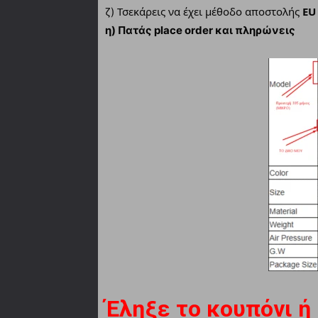
Τσεκάρεις να έχει μέθοδο αποστολής
EU
ζ)
η) Πατάς place order και πληρώνεις
Έληξε το κουπόνι ή