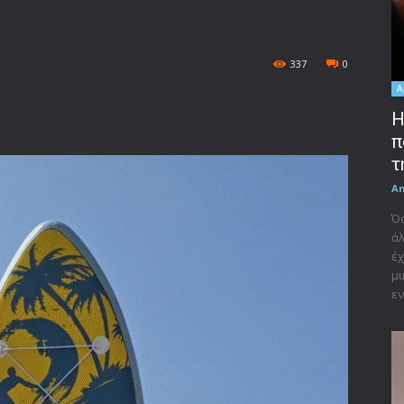
337
0
A
Η
π
τ
A
Όσ
άλ
έχ
μι
εν