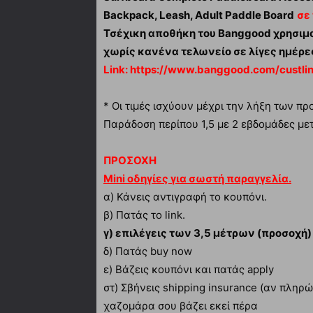
Backpack, Leash, Adult Paddle Board
σε
Τσέχικη αποθήκη του Banggood χρησι
χωρίς κανένα τελωνείο σε λίγες ημέρες
Link:
https://www.banggood.com/custli
* Οι τιμές ισχύουν μέχρι την λήξη των 
Παράδοση περίπου 1,5 με 2 εβδομάδες με
ΠΡΟΣΟΧΗ
Mini οδηγίες για σωστή παραγγελία.
α)
Κάνεις αντιγραφή το κουπόνι.
β) Πατάς το link.
γ) επιλέγεις των 3,5 μέτρων (προσοχή)
δ) Πατάς buy now
ε) Βάζεις κουπόνι και πατάς apply
στ) Σβήνεις shipping insurance (αν πληρών
χαζομάρα σου βάζει εκεί πέρα