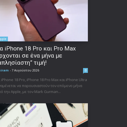
pple
α iPhone 18 Pro και Pro Max
ρχονται σε ένα μήνα με
απλησίαστη” τιμή!
niram
-
7 Αυγούστου 2026
0
 iPhone 18 Pro, iPhone 18 Pro Max και iPhone Ultra
αμένεται να παρουσιαστούν τον επόμενο μήνα
ό την Apple, με τον Mark Gurman...