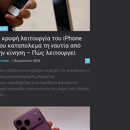
pple
 κρυφή λειτουργία του iPhone
ου καταπολεμά τη ναυτία από
ην κίνηση – Πώς λειτουργεί
niram
-
7 Αυγούστου 2026
0
οι ταξιδεύουν συχνά με το μετρό, το αυτοκίνητο ή
λα μέσα μεταφοράς μπορεί να
ουν παρατηρήσει ένα παράξενο φαινόμενο:
κρές κουκκίδες να κινούνται στις άκρες της οθόνης
ός...