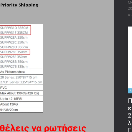
Μο
 Priority Shipping
20
στ
B
Π
ε
2
λ
 θέλεις να ρωτήσεις
Ε