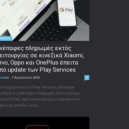
nePlus
νέπαφες πληρωμές εκτός
ειτουργίας σε κινεζικά Xiaomi,
ivo, Oppo και OnePlus έπειτα
πό update των Play Services
niram
-
7 Αυγούστου 2026
0
α ενημέρωση των Play Services μπλόκαρε
ωπηλά τις ανέπαφες πληρωμές στα κινητά με
νεζική ROM, αφήνοντας κατόχους Xiaomi, Vivo,
po και OnePlus να το...