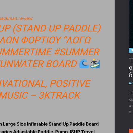
ackman.review
UP (STAND UP PADDLE)
ΚΙΛΏΝ ΦΟΡΤΊΟΥ “ΛΟΓΩ
UMMERTIME
#SUMMER
Ν
Τ
UNWATER BOARD
σ
δ
VATIONAL, POSITIVE
A
MUSIC – 3KTRACK
Η
κυ
στ
στ
arge Size Inflatable Stand Up Paddle Board
ries Adjustable Paddle, Pump, ISUP Travel