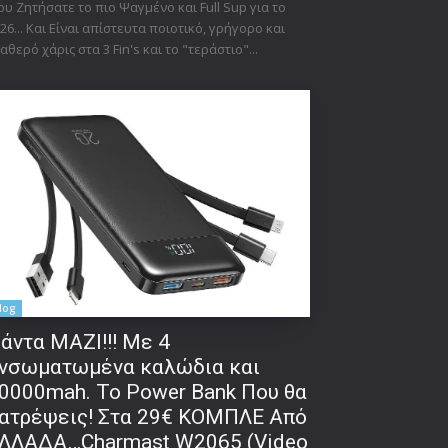
υ Ζητήσατε το πιο Ψαγμένο και Full Sup για το
26... Και Είναι απίστευτα ποιοτικό, γρήγορο και
αθερό χάρις στα 3 Fin's και το "τεράστιο"...
log
άντα ΜΑΖΙ!!! Με 4
νσωματωμένα καλώδια και
0000mah. Το Power Bank Που θα
ατρέψεις! Στα 29€ ΚΟΜΠΛΕ Από
ΛΛΑΔΑ…Charmast W2065 (Video