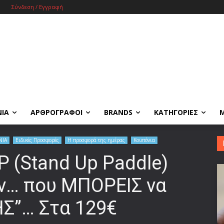
Σύνδεση / Εγγραφή
ΝΙΑ
ΑΡΘΡΟΓΡΑΦΟΙ
BRANDS
ΚΑΤΗΓΟΡΙΕΣ
ΝΙΑ
Ειδικές Προσφορές
Η προσφορά της ημέρας
Κουπόνια
P (Stand Up Paddle)
ν… που ΜΠΟΡΕΙΣ να
ΗΣ”… Στα 129€