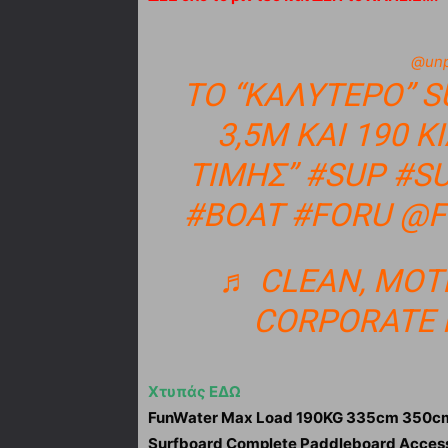
@unp
ΤΟ “ΚΑΛΎΤΕΡΟ” S
3,5M ΚΑΙ 190 
ΤΙΜΗΣ”
#SUP
#S
#BOAT
#FORU
@F
♬ CLEAN, MOTI
CORPORATE 
Χτυπάς ΕΔΩ
FunWater Max Load 190KG 335cm 350cm L
Surfboard Complete Paddleboard Accesso