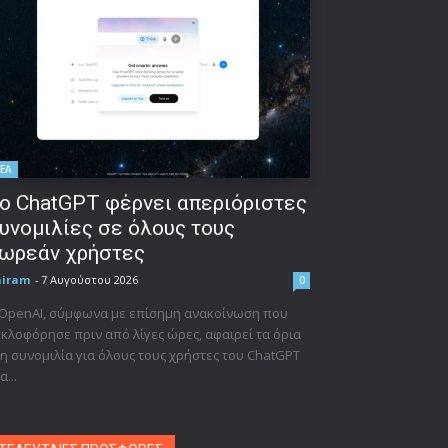
ΕΑ
ο ChatGPT φέρνει απεριόριστες
υνομιλίες σε όλους τους
ωρεάν χρήστες
niram
-
7 Αυγούστου 2026
0
 OpenAI, σύμφωνα με επίσημη ανακοίνωση που
κλοφόρησε πριν από λίγες ώρες, αφαιρεί τα όρια
η συνομιλία για όλους τους χρήστες του ChatGPT
α...