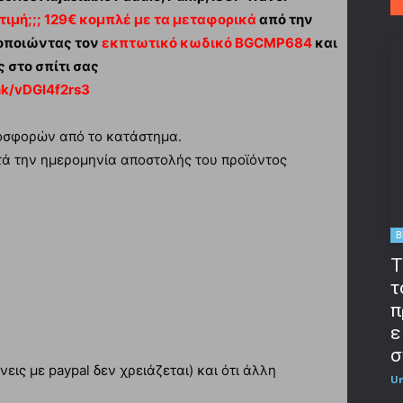
 τιμή;;; 129€ κομπλέ με τα μεταφορικά
από την
μοποιώντας τον
εκπτωτικό κωδικό BGCMP684
και
 στο σπίτι σας
nk/vDGI4f2rs3
προσφορών από το κατάστημα.
τά την ημερομηνία αποστολής του προϊόντος
B
T
τ
π
ε
σ
εις με paypal δεν χρειάζεται) και ότι άλλη
U