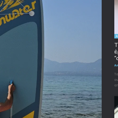
A
Τ
έ
“
A
Τα
αν
απ