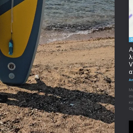
O
Α
λ
V
α
A
Μι
σι
κι
Op