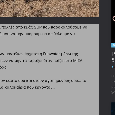
αι πολλές από εμάς SUP που παρακαλούσαμε να
λή που να μην μπορούμε κι ας θέλουμε να
G
P
ων μοντέλων έρχεται η Funwater μέσω της
δ
πως να μην τα ταράξει όταν παίζει στα ΜΙΣΑ
δας.
A
Η 
τον εαυτό σου και στους αγαπημένους σου… το
σε
με
λα καλοκαίρια που έρχονται…
χα