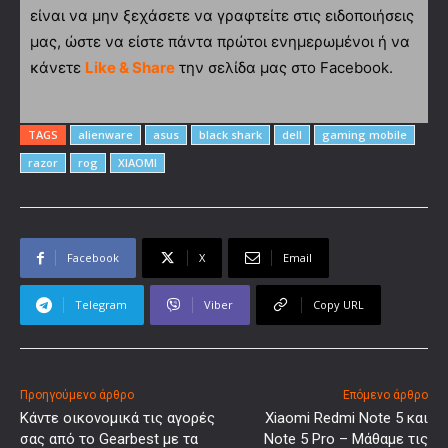
είναι να μην ξεχάσετε να γραφτείτε στις ειδοποιήσεις
μας, ώστε να είστε πάντα πρώτοι ενημερωμένοι ή να
κάνετε
Like & Share
την σελίδα μας στο Facebook.
TAGS
alienware
asus
black shark
dell
gaming mobile
razor
rog
XIAOMI
Facebook
X
Email
Telegram
Viber
Copy URL
Προηγούμενο άρθρο
Επόμενο άρθρο
Κάντε οικονομικά τις αγορές
Xiaomi Redmi Note 5 και
σας από το Gearbest με τα
Note 5 Pro – Μάθαμε τις