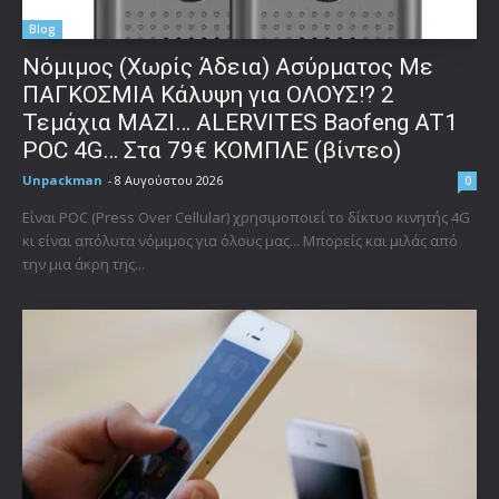
Blog
Νόμιμος (Χωρίς Άδεια) Ασύρματος Με
ΠΑΓΚΟΣΜΙΑ Κάλυψη για ΟΛΟΥΣ!? 2
Τεμάχια ΜΑΖΙ… ALERVITES Baofeng AT1
POC 4G… Στα 79€ ΚΟΜΠΛΕ (βίντεο)
Unpackman
-
8 Αυγούστου 2026
0
Είναι POC (Press Over Cellular) χρησιμοποιεί το δίκτυο κινητής 4G
κι είναι απόλυτα νόμιμος για όλους μας... Μπορείς και μιλάς από
την μια άκρη της...