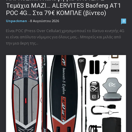
Τεμάχια ΜΑΖΙ… ALERVITES Baofeng AT1
POC 4G… Στα 79€ ΚΟΜΠΛΕ (βίντεο)
Unpackman
-
8 Αυγούστου 2026
0
Είναι POC (Press Over Cellular) χρησιμοποιεί το δίκτυο κινητής 4G
κι είναι απόλυτα νόμιμος για όλους μας... Μπορείς και μιλάς από
την μια άκρη της...