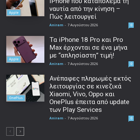
iPhone που καταπολεμά τη
ναυτία από την κίνηση –
Apple
Πώς λειτουργεί
Aniram
-
7 Αυγούστου 2026
0
Τα iPhone 18 Pro και Pro
Max έρχονται σε ένα μήνα
με “απλησίαστη” τιμή!
Apple
Aniram
-
7 Αυγούστου 2026
0
Ανέπαφες πληρωμές εκτός
λειτουργίας σε κινεζικά
Xiaomi, Vivo, Oppo και
OnePlus
OnePlus έπειτα από update
των Play Services
Aniram
-
7 Αυγούστου 2026
0