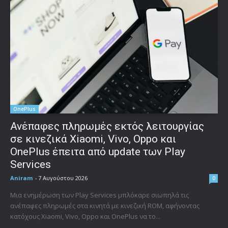
OnePlus
Ανέπαφες πληρωμές εκτός λειτουργίας
σε κινεζικά Xiaomi, Vivo, Oppo και
OnePlus έπειτα από update των Play
Services
Aniram
-
7 Αυγούστου 2026
0
Μια ενημέρωση των Play Services μπλόκαρε σιωπηλά τις
ανέπαφες πληρωμές στα κινητά με κινεζική ROM, αφήνοντας
κατόχους Xiaomi, Vivo, Oppo και OnePlus να το...