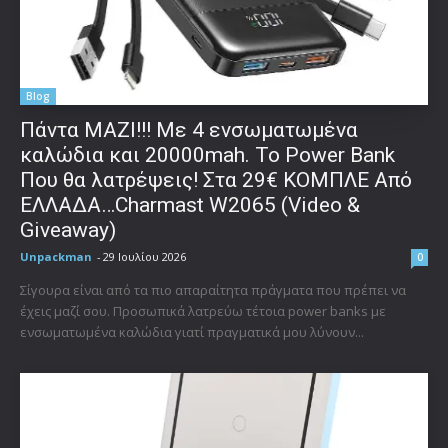
Blog
Πάντα ΜΑΖΙ!!! Με 4 ενσωματωμένα
καλώδια και 20000mah. Το Power Bank
Που θα λατρέψεις! Στα 29€ ΚΟΜΠΛΕ Από
ΕΛΛΑΔΑ…Charmast W2065 (Video &
Giveaway)
Unpackman
-
29 Ιουλίου 2026
0
Σίγουρα είναι από τα πιο απαραίτητα πράγματα που πρέπει να
έχεις μαζί σου. Προσωπικά λατρεύω τέτοια power banks με
ενσωματωμένα καλώδια γιατί πραγματικά μου λύνουν...