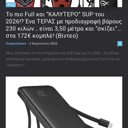
Blog
To πιο Full και “ΚΑΛΥΤΕΡΟ” SUP του
2026!? Ένα ΤΕΡΑΣ με προδιαγραφή βάρους
230 κιλών… είναι 3,50 μέτρα και “σκίζει”…
στα 172€ κομπλέ! (Βίντεο)
Unpackman
-
3 Αυγούστου 2026
0
Μου Ζητήσατε το πιο Ψαγμένο και Full Sup για το 2026... Και Είναι
απίστευτα ποιοτικό, γρήγορο και σταθερό χάρις στα 3 Fin's και το
"τεράστιο"...