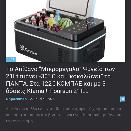
Blog
Το Απίθανο “Μικρομέγαλο” Ψυγείο των
21Lt πιάνει -30° C και “κοκαλώνει” τα
ΠΑΝΤΑ. Στα 122€ ΚΟΜΠΛΕ και με 3
δόσεις Klarna!!! Foursun 21lt...
Unpackman
-
27 Ιουλίου 2026
0
Δεν θα πω πολλά εδώ γιατί θα ακούσεις αρκετά χρήσιμα που θα
σε προστατεύσουν στο βίντεο... είναι ένα εξαιρετικό προϊόν που
το κάνει ακόμη...