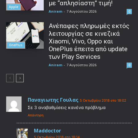
με “απλησίαστη” τιμή!
Apple
Aniram
-
7 Αυγούστου 2026
0
Ανέπαφες πληρωμές εκτός
λειτουργίας σε κινεζικά
Xiaomi, Vivo, Oppo και
OnePlus
OnePlus έπειτα από update
των Play Services
Aniram
-
7 Αυγούστου 2026
0
Παναγιωτης Γουλας
5 Οκτωβρίου 2018 στο 18:02
Σε 3 αναβαθμίσεις κανένα πρόβλημα
Απάντηση
Maddoctor
5 Οκτωβρίου 2018 στο 18:14