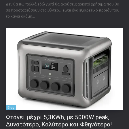
Δεν θα πω πολλά εδώ γιατί θα ακούσεις αρκετά χρήσιμα που θα
σε προστατεύσουν στο βίντεο... είναι ένα εξαιρετικό προϊόν που
το κάνει ακόμη...
Blog
Φτάνει μέχρι 5,3KWh, με 5000W peak,
Δυνατότερο, Καλύτερο και Φθηνότερο!