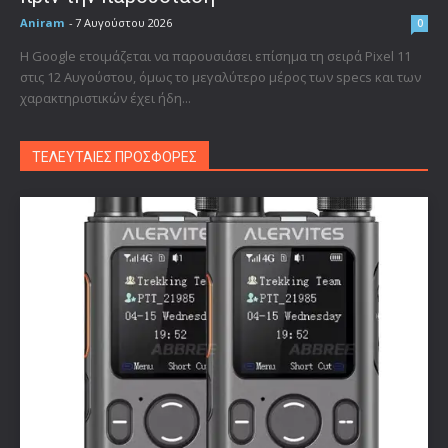
Aniram
-
7 Αυγούστου 2026
0
Η Google ετοιμάζεται να παρουσιάσει επίσημα τη σειρά Pixel 11
στις 12 Αυγούστου, όμως το μεγαλύτερο μέρος των specs και των
χαρακτηριστικών έχει ήδη...
ΤΕΛΕΥΤΑΙΕΣ ΠΡΟΣΦΟΡΕΣ