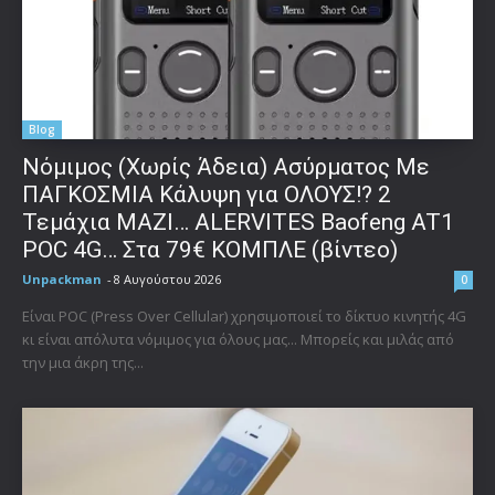
Blog
Νόμιμος (Χωρίς Άδεια) Ασύρματος Με
ΠΑΓΚΟΣΜΙΑ Κάλυψη για ΟΛΟΥΣ!? 2
Τεμάχια ΜΑΖΙ… ALERVITES Baofeng AT1
POC 4G… Στα 79€ ΚΟΜΠΛΕ (βίντεο)
Unpackman
-
8 Αυγούστου 2026
0
Είναι POC (Press Over Cellular) χρησιμοποιεί το δίκτυο κινητής 4G
κι είναι απόλυτα νόμιμος για όλους μας... Μπορείς και μιλάς από
την μια άκρη της...