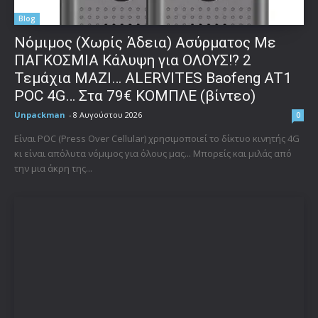
Blog
Νόμιμος (Χωρίς Άδεια) Ασύρματος Με
ΠΑΓΚΟΣΜΙΑ Κάλυψη για ΟΛΟΥΣ!? 2
Τεμάχια ΜΑΖΙ… ALERVITES Baofeng AT1
POC 4G… Στα 79€ ΚΟΜΠΛΕ (βίντεο)
Unpackman
-
8 Αυγούστου 2026
0
Είναι POC (Press Over Cellular) χρησιμοποιεί το δίκτυο κινητής 4G
κι είναι απόλυτα νόμιμος για όλους μας... Μπορείς και μιλάς από
την μια άκρη της...