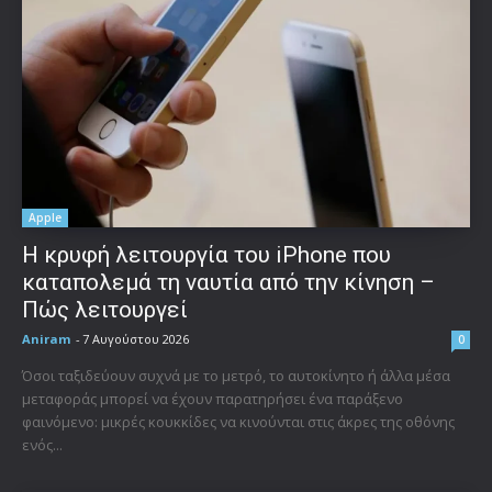
Apple
Η κρυφή λειτουργία του iPhone που
καταπολεμά τη ναυτία από την κίνηση –
Πώς λειτουργεί
Aniram
-
7 Αυγούστου 2026
0
Όσοι ταξιδεύουν συχνά με το μετρό, το αυτοκίνητο ή άλλα μέσα
μεταφοράς μπορεί να έχουν παρατηρήσει ένα παράξενο
φαινόμενο: μικρές κουκκίδες να κινούνται στις άκρες της οθόνης
ενός...