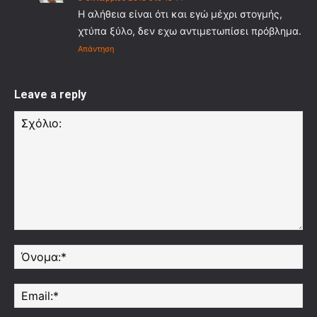
Η αλήθεια είναι ότι και εγώ μέχρι στογμής,
χτύπα ξύλο, δεν εχω αντιμετωπίσει πρόβλημα.
Απάντηση
Leave a reply
Σχόλιο:
Όν
Ema