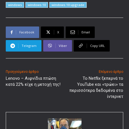
windows
windows 10
windows 10 upgrade
Facebook
X
Email
Telegram
Viber
Copy URL
Προηγούμενο άρθρο
Επόμενο άρθρο
Lenovo – Αιφνίδια πτώση
Το Netflix ξεπερνά το
κατά 22% είχε η μετοχή της!
YouTube και «τρώει» τα
περισσότερα δεδομένα στο
ίντερνετ