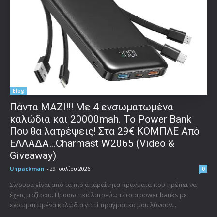
Blog
Πάντα ΜΑΖΙ!!! Με 4 ενσωματωμένα
καλώδια και 20000mah. Το Power Bank
Που θα λατρέψεις! Στα 29€ ΚΟΜΠΛΕ Από
ΕΛΛΑΔΑ…Charmast W2065 (Video &
Giveaway)
Unpackman
-
29 Ιουλίου 2026
0
Σίγουρα είναι από τα πιο απαραίτητα πράγματα που πρέπει να
έχεις μαζί σου. Προσωπικά λατρεύω τέτοια power banks με
ενσωματωμένα καλώδια γιατί πραγματικά μου λύνουν...