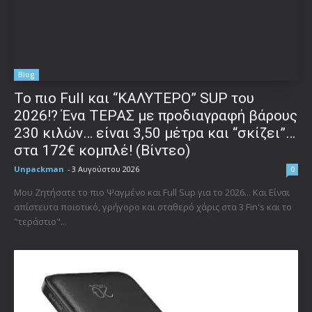
Blog
To πιο Full και “ΚΑΛΥΤΕΡΟ” SUP του
2026!? Ένα ΤΕΡΑΣ με προδιαγραφή βάρους
230 κιλών… είναι 3,50 μέτρα και “σκίζει”…
στα 172€ κομπλέ! (Βίντεο)
Unpackman
-
3 Αυγούστου 2026
0
Μου Ζητήσατε το πιο Ψαγμένο και Full Sup για το 2026... Και Είναι
απίστευτα ποιοτικό, γρήγορο και σταθερό χάρις στα 3 Fin's και το
"τεράστιο"...