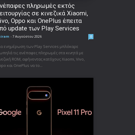
νέπαφες πληρωμές εκτός
ειτουργίας σε κινεζικά Xiaomi,
ivo, Oppo και OnePlus έπειτα
πό update των Play Services
niram
-
7 Αυγούστου 2026
0
α ενημέρωση των Play Services μπλόκαρε
ωπηλά τις ανέπαφες πληρωμές στα κινητά με
νεζική ROM, αφήνοντας κατόχους Xiaomi, Vivo,
po και OnePlus να το...