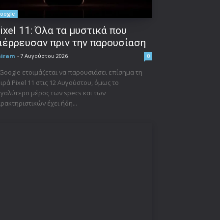
oogle
ixel 11: Όλα τα μυστικά που
ιέρρευσαν πριν την παρουσίαση
niram
-
7 Αυγούστου 2026
0
Google ετοιμάζεται να παρουσιάσει επίσημα τη
ιρά Pixel 11 στις 12 Αυγούστου, όμως το
γαλύτερο μέρος των specs και των
ρακτηριστικών έχει ήδη...