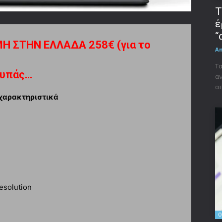
Τ
έ
“
 ΣΤΗΝ ΕΛΛΑΔΑ 258€ (για το
A
Τα
τυπάς…
αν
απ
 χαρακτηριστικά
esolution
O