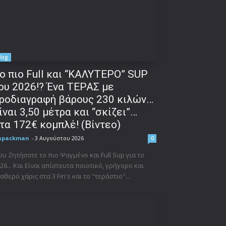
log
o πιο Full και “ΚΑΛΥΤΕΡΟ” SUP
ου 2026!? Ένα ΤΕΡΑΣ με
ροδιαγραφή βάρους 230 κιλών…
ίναι 3,50 μέτρα και “σκίζει”…
τα 172€ κομπλέ! (Βίντεο)
npackman
-
3 Αυγούστου 2026
0
υ Ζητήσατε το πιο Ψαγμένο και Full Sup για το
26... Και Είναι απίστευτα ποιοτικό, γρήγορο και
αθερό χάρις στα 3 Fin's και το "τεράστιο"...