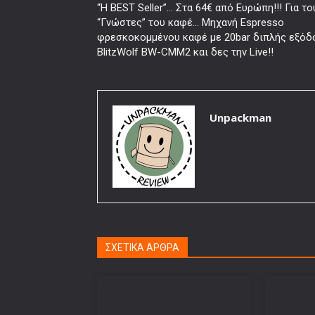
“Η BEST Seller”… Στα 64€ από Ευρώπη!!! Για το
“Γνώστες” του καφέ… Μηχανή Espresso
φρεσκοκομμένου καφέ με 20bar διπλής εξόδ
BlitzWolf BW-CMM2 και δες την Live!!
Unpackman
ΣΧΕΤΙΚΑ ΑΡΘΡΑ