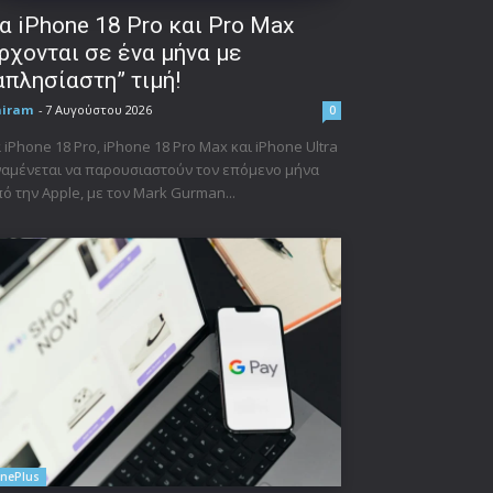
α iPhone 18 Pro και Pro Max
ρχονται σε ένα μήνα με
απλησίαστη” τιμή!
niram
-
7 Αυγούστου 2026
0
 iPhone 18 Pro, iPhone 18 Pro Max και iPhone Ultra
αμένεται να παρουσιαστούν τον επόμενο μήνα
ό την Apple, με τον Mark Gurman...
nePlus