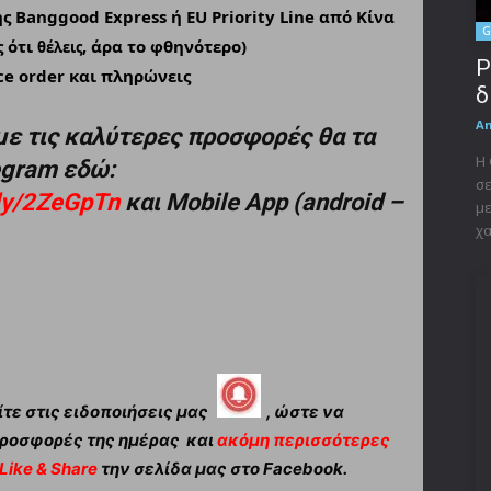
ς Banggood Express ή EU Priority Line από Κίνα
G
ς ότι
, άρα το φθηνότερο)
θέλεις
P
ce order και πληρώνεις
δ
A
με τις καλύτερες προσφορές θα τα
Η 
legram εδώ:
σε
t.ly/2ZeGpTn
και Mobile App (android –
με
χα
τε στις ειδοποιήσεις μας
, ώστε να
ροσφορές της ημέρας και
ακόμη περισσότερες
Like & Share
την σελίδα μας στο Facebook.