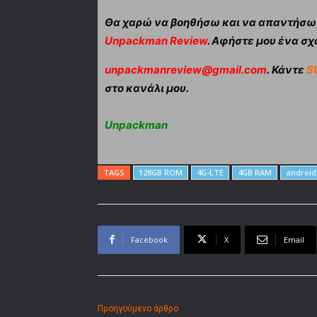
Θα χαρώ να βοηθήσω και να απαντήσω α
Unpackman Review
. Αφήστε μου ένα σχό
unpackmanreview@gmail.com
. Κάντε
S
στο κανάλι μου.
Unpackman
TAGS
128GB ROM
4G-LTE
4GB RAM
android
Facebook
X
Email
Προηγούμενο άρθρο