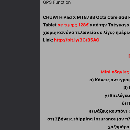
GPS Function
CHUWI HiPad X MT8788 Octa Core 6GB RA
Tablet
σε τιμή;;; 128€
από την Τσέχικη 
χωρίς κανένα τελωνείο σε λίγες ημέρες
Link:
http://bit.ly/3GtB5AO
Mini οδηγίες
α)
Κάνεις αντιγραφ
β) 
γ) Επιλέγε
δ) 
ε) Βάζεις κουπόνι 
στ) Σβήνεις shipping insurance (αν π
χαζομάρα 