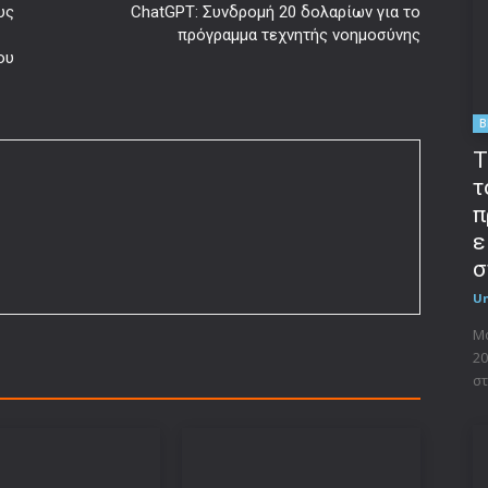
υς
ChatGPT: Συνδρομή 20 δολαρίων για το
πρόγραμμα τεχνητής νοημοσύνης
ου
B
T
τ
π
ε
σ
U
Μο
20
στ