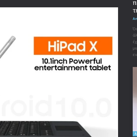
π
τ
A
Όσ
άλ
έχ
μι
εν
A