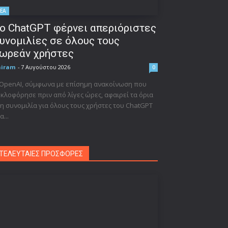
ΕΑ
ο ChatGPT φέρνει απεριόριστες
υνομιλίες σε όλους τους
ωρεάν χρήστες
niram
-
7 Αυγούστου 2026
0
 OpenAI, σύμφωνα με επίσημη ανακοίνωση που
κλοφόρησε πριν από λίγες ώρες, αφαιρεί τα όρια
η συνομιλία για όλους τους χρήστες του ChatGPT
α...
ΤΕΛΕΥΤΑΙΕΣ ΠΡΟΣΦΟΡΕΣ