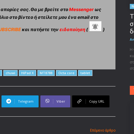
Ν
πορίες σας. Θα με βρείτε στο
Messenger
ως
Τ
λιο στο βίντεο ή στείλετε μου ένα email στο
σ
UBSCRIBE
και πατήστε την
ειδοποίηση
(
)
δ
A
Η
κυ
στ
στ
chuwi
HiPad X
MT8788
Octa core
tablet
Telegram
Viber
Copy URL
Επόμενο άρθρο