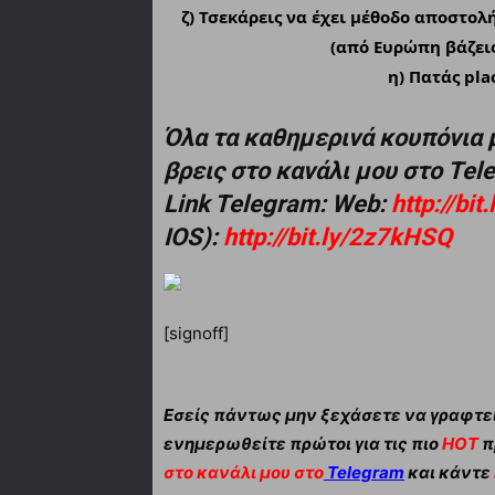
ζ) Τσεκάρεις να έχει μέθοδο αποστολή
(από Ευρώπη βάζει
η) Πατάς pla
Όλα τα καθημερινά κουπόνια 
βρεις στο κανάλι μου στο Te
Link Telegram: Web:
http://bi
IOS):
http://bit.ly/2z7kHSQ
[signoff]
Εσείς πάντως μην ξεχάσετε να γραφτεί
ενημερωθείτε πρώτοι για τις πιο
HOT
π
στο κανάλι μου στο
Telegram
και κάντε