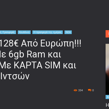
ές Προσφορές
Κουπόνια
Η προσφορά της ημέρας
ΝΕΑ
128€ Από Ευρώπη!!!
Με 6gb Ram και
Με ΚΑΡΤΑ SIM και
 Ιντσών
334
0
A
Η