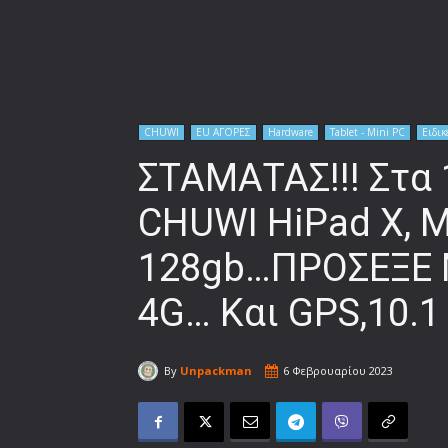
CHUWI
EU ΑΓΟΡΕΣ
Hardware
Tablet - Mini PC
Ειδικ
ΣΤΑΜΑΤΑΣ!!! Στα 
CHUWI HiPad X, 
128gb…ΠΡΟΣΕΞΕ 
4G… Και GPS,10.1
By
Unpackman
6 Φεβρουαρίου 2023