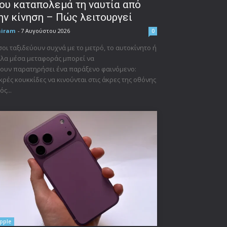
ου καταπολεμά τη ναυτία από
ην κίνηση – Πώς λειτουργεί
niram
-
7 Αυγούστου 2026
0
οι ταξιδεύουν συχνά με το μετρό, το αυτοκίνητο ή
λα μέσα μεταφοράς μπορεί να
ουν παρατηρήσει ένα παράξενο φαινόμενο:
κρές κουκκίδες να κινούνται στις άκρες της οθόνης
ός...
pple