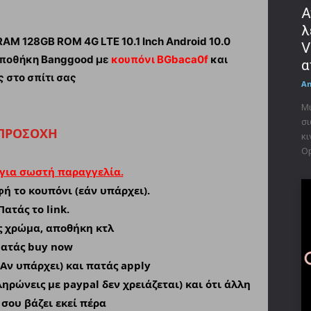
Α
λ
M 128GB ROM 4G LTE 10.1 Inch Android 10.0
V
αποθήκη Banggood με
κουπόνι BGbaca0f
και
α
 στο σπίτι σας
A
Μι
σι
ΠΡΟΣΟΧΗ
κι
Op
 για σωστή παραγγελία.
ή το κουπόνι (εάν υπάρχει).
Πατάς το link.
ις χρώμα, αποθήκη κτλ
Πατάς buy now
(Αν υπάρχει) και πατάς apply
ληρώνεις με paypal δεν χρειάζεται) και ότι άλλη
σου βάζει εκεί πέρα