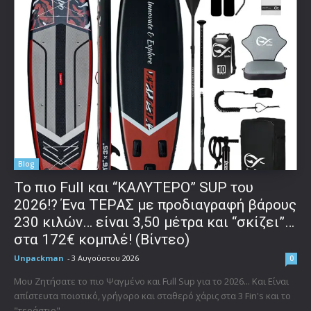
Blog
To πιο Full και “ΚΑΛΥΤΕΡΟ” SUP του
2026!? Ένα ΤΕΡΑΣ με προδιαγραφή βάρους
230 κιλών… είναι 3,50 μέτρα και “σκίζει”…
στα 172€ κομπλέ! (Βίντεο)
Unpackman
-
3 Αυγούστου 2026
0
Μου Ζητήσατε το πιο Ψαγμένο και Full Sup για το 2026... Και Είναι
απίστευτα ποιοτικό, γρήγορο και σταθερό χάρις στα 3 Fin's και το
"τεράστιο"...