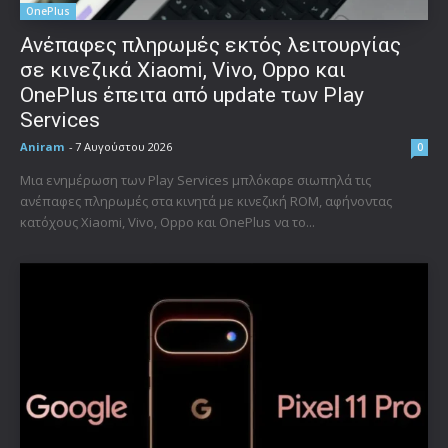
OnePlus
Ανέπαφες πληρωμές εκτός λειτουργίας
σε κινεζικά Xiaomi, Vivo, Oppo και
OnePlus έπειτα από update των Play
Services
Aniram
-
7 Αυγούστου 2026
0
Μια ενημέρωση των Play Services μπλόκαρε σιωπηλά τις
ανέπαφες πληρωμές στα κινητά με κινεζική ROM, αφήνοντας
κατόχους Xiaomi, Vivo, Oppo και OnePlus να το...