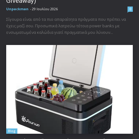
Giveaway)
Unpackman
-
29 Ιουλίου 2026
0
Σίγουρα είναι από τα πιο απαραίτητα πράγματα που πρέπει να
έχεις μαζί σου. Προσωπικά λατρεύω τέτοια power banks με
ενσωματωμένα καλώδια γιατί πραγματικά μου λύνουν...
Blog