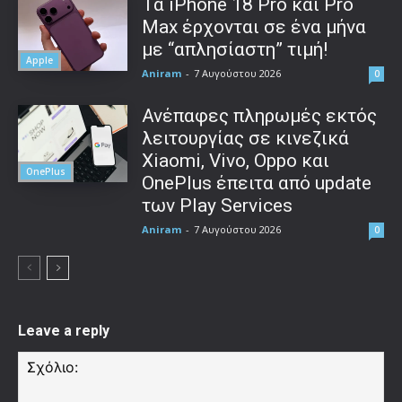
Τα iPhone 18 Pro και Pro
Max έρχονται σε ένα μήνα
με “απλησίαστη” τιμή!
Apple
Aniram
-
7 Αυγούστου 2026
0
Ανέπαφες πληρωμές εκτός
λειτουργίας σε κινεζικά
Xiaomi, Vivo, Oppo και
OnePlus
OnePlus έπειτα από update
των Play Services
Aniram
-
7 Αυγούστου 2026
0
Leave a reply