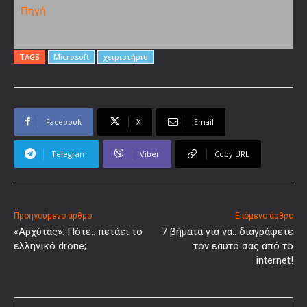
Πηγή
TAGS
Microsoft
χειριστήριο
Facebook
X
Email
Telegram
Viber
Copy URL
Προηγούμενο άρθρο
Επόμενο άρθρο
«Αρχύτας»: Πότε.. πετάει το
7 βήματα για να.. διαγράψετε
ελληνικό drone;
τον εαυτό σας από το
internet!