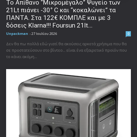
Το Απίθανο “Μικρομέγαλο” Ψυγείο των
21Lt πιάνει -30° C και “κοκαλώνει” τα
ΠΑΝΤΑ. Στα 122€ ΚΟΜΠΛΕ και με 3
δόσεις Klarna!!! Foursun 21lt...
Unpackman
-
27 Ιουλίου 2026
0
Δεν θα πω πολλά εδώ γιατί θα ακούσεις αρκετά χρήσιμα που θα
σε προστατεύσουν στο βίντεο... είναι ένα εξαιρετικό προϊόν που
το κάνει ακόμη...