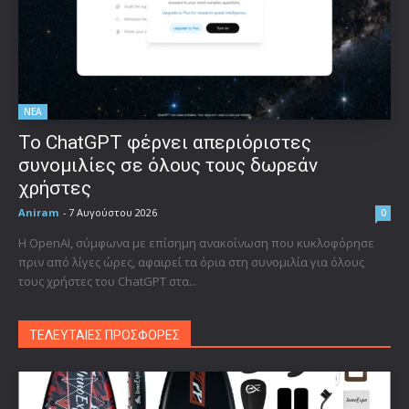
ΝΕΑ
Το ChatGPT φέρνει απεριόριστες
συνομιλίες σε όλους τους δωρεάν
χρήστες
Aniram
-
7 Αυγούστου 2026
0
Η OpenAI, σύμφωνα με επίσημη ανακοίνωση που κυκλοφόρησε
πριν από λίγες ώρες, αφαιρεί τα όρια στη συνομιλία για όλους
τους χρήστες του ChatGPT στα...
ΤΕΛΕΥΤΑΙΕΣ ΠΡΟΣΦΟΡΕΣ