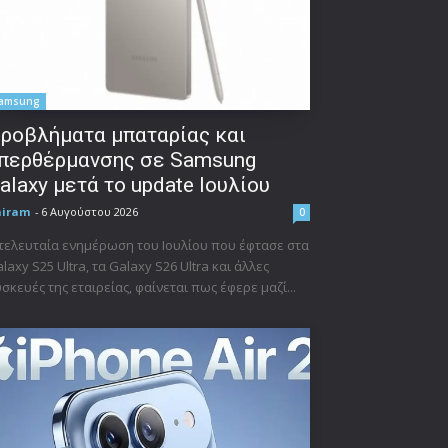
amsung
ροβλήματα μπαταρίας και
περθέρμανσης σε Samsung
alaxy μετά το update Ιουλίου
niram
-
6 Αυγούστου 2026
0
τελευταία ενημέρωση του Ιουλίου που έφτασε στα
laxy S25 Ultra, τα Galaxy S26 Ultra και άλλες
σκευές της εταιρείας, φαίνεται πως έφερε μαζί...