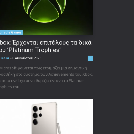
onsole Games
box: Έρχονται επιτέλους τα δικά
ου ‘Platinum Trophies’
niram
-
6 Αυγούστου 2026
0
Microsoft φαίνεται πως ετοιμάζει μια σημαντική
οσθήκη στο σύστημα των Achievements του Xbox,
οποία ενδέχεται να θυμίζει έντονα τα Platinum
ophies του...