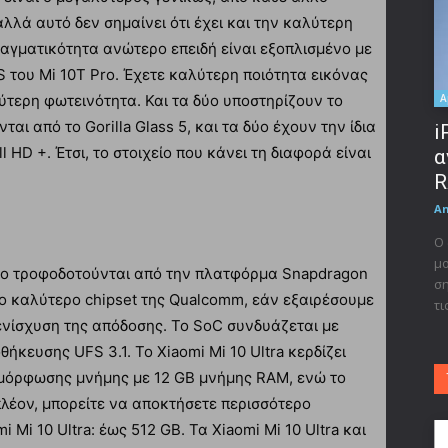
αλλά αυτό δεν σημαίνει ότι έχει και την καλύτερη
πραγματικότητα ανώτερο επειδή είναι εξοπλισμένο με
S του Mi 10T Pro. Έχετε καλύτερη ποιότητα εικόνας
A
λύτερη φωτεινότητα. Και τα δύο υποστηρίζουν το
αι από το Gorilla Glass 5, και τα δύο έχουν την ίδια
i
 HD +. Έτσι, το στοιχείο που κάνει τη διαφορά είναι
α
R
A
Ο 
μο
 Pro τροφοδοτούνται από την πλατφόρμα Snapdragon
ση
το καλύτερο chipset της Qualcomm, εάν εξαιρέσουμε
τι
νίσχυση της απόδοσης. Το SoC συνδυάζεται με
ευσης UFS 3.1. Το Xiaomi Mi 10 Ultra κερδίζει
ιαμόρφωσης μνήμης με 12 GB μνήμης RAM, ενώ το
πλέον, μπορείτε να αποκτήσετε περισσότερο
Mi 10 Ultra: έως 512 GB. Τα Xiaomi Mi 10 Ultra και