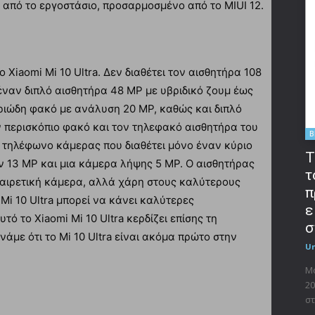
0 από το εργοστάσιο, προσαρμοσμένο από το MIUI 12.
Xiaomi Mi 10 Ultra. Δεν διαθέτει τον αισθητήρα 108
 έναν διπλό αισθητήρα 48 MP με υβριδικό ζουμ έως
ριώδη φακό με ανάλυση 20 MP, καθώς και διπλό
ον περισκόπιο φακό και τον τηλεφακό αισθητήρα του
B
ρο τηλέφωνο κάμερας που διαθέτει μόνο έναν κύριο
T
 13 MP και μια κάμερα λήψης 5 MP. Ο αισθητήρας
τ
εξαιρετική κάμερα, αλλά χάρη στους καλύτερους
π
Mi 10 Ultra μπορεί να κάνει καλύτερες
ε
τό το Xiaomi Mi 10 Ultra κερδίζει επίσης τη
σ
άμε ότι το Mi 10 Ultra είναι ακόμα πρώτο στην
U
Μο
20
στ