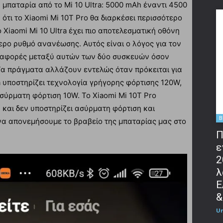
η μπαταρία από το Mi 10 Ultra: 5000 mAh έναντι 4500
ότι το Xiaomi Mi 10T Pro θα διαρκέσει περισσότερο
ο Xiaomi Mi 10 Ultra έχει πιο αποτελεσματική οθόνη
ρο ρυθμό ανανέωσης. Αυτός είναι ο λόγος για τον
διαφορές μεταξύ αυτών των δύο συσκευών όσον
Τα πράγματα αλλάζουν εντελώς όταν πρόκειται για
ra υποστηρίζει τεχνολογία γρήγορης φόρτισης 120W,
ύρματη φόρτιση 10W. Το Xiaomi Mi 10T Pro
και δεν υποστηρίζει ασύρματη φόρτιση και
B
 να απονεμήσουμε το βραβείο της μπαταρίας μας στο
Π
ε
2
λ
Ε
&
U