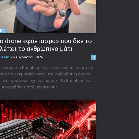
ΕΑ
ο drone «φάντασμα» που δεν το
λέπει το ανθρώπινο μάτι
niram
-
6 Αυγούστου 2026
0
 όνομά του Phantom Twist. Είναι ένα πειραματικό
one που εκμεταλλεύεται την ανθρώπινη όραση
α να παραμένει σχεδόν αόρατο. Το Phantom Twist
μιουργήθηκε από μηχανικούς...