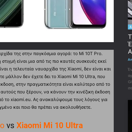
A
Τ
Έ
A
ρχίδα της στην παγκόσμια αγορά: το Mi 10T Pro.
A
η στιγμή είναι μια από τις πιο καυτές συσκευές εκεί
ίναι η τελευταία ναυαρχίδα της Xiaomi, δεν είναι και
Έν
αγ
τε μάλλον δεν έχετε δει το Xiaomi Mi 10 Ultra, που
GI
 έκδοση, στην πραγματικότητα είναι καλύτερο από το
σε
 αυτούς που ξέρουν, να κάνουν την κινέζικη έκδοση
ό το xiaomi.eu. Ας ανακαλύψουμε τους λόγους για
οηγμένο και ποιο θα πρέπει να ακολουθήσετε.
ro
vs
Xiaomi Mi 10 Ultra