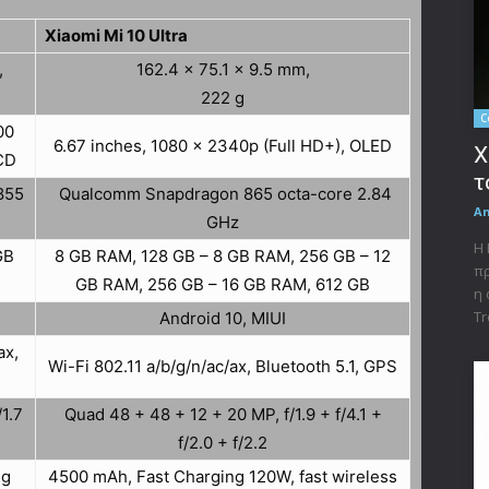
Xiaomi Mi 10 Ultra
,
162.4 x 75.1 x 9.5 mm,
222 g
C
00
6.67 inches, 1080 x 2340p (Full HD+), OLED
X
LCD
τ
855
Qualcomm Snapdragon 865 octa-core 2.84
A
GHz
Η 
GB
8 GB RAM, 128 GB – 8 GB RAM, 256 GB – 12
πρ
GB RAM, 256 GB – 16 GB RAM, 612 GB
η 
Tr
Android 10, MIUI
ax,
Wi-Fi 802.11 a/b/g/n/ac/ax, Bluetooth 5.1, GPS
/1.7
Quad 48 + 48 + 12 + 20 MP, f/1.9 + f/4.1 +
f/2.0 + f/2.2
ng
4500 mAh, Fast Charging 120W, fast wireless