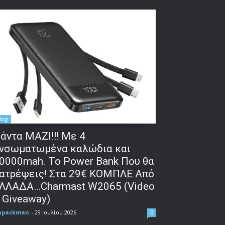
log
άντα ΜΑΖΙ!!! Με 4
νσωματωμένα καλώδια και
0000mah. Το Power Bank Που θα
ατρέψεις! Στα 29€ ΚΟΜΠΛΕ Από
ΛΛΑΔΑ…Charmast W2065 (Video
 Giveaway)
npackman
-
29 Ιουλίου 2026
0