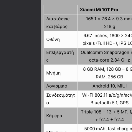
Xiaomi Mi 10T Pro
Διαστάσεις
165.1 x 76.4 x 9.3 mm
και βάρος
218 g
6.67 inches, 1800 x 24
Οθόνη
pixels (Full HD+), IPS 
Επεξεργαστή
Qualcomm Snapdragon 
ς
octa-core 2.84 GHz
8 GB RAM, 128 GB – 8 
Μνήμη
RAM, 256 GB
Λογισμικό
Android 10, MIUI
Συνδεσιμότητ
Wi-Fi 802.11 a/b/g/n/ac/
α
Bluetooth 5.1, GPS
Triple 108 + 13 + 5 MP, f
Κάμερα
+ f/2.4 + f/2.4
5000 mAh, fast chargi