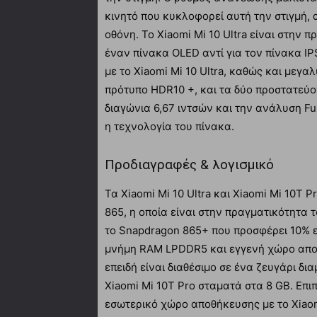
κινητό που κυκλοφορεί αυτή την στιγμή, 
οθόνη. Το Xiaomi Mi 10 Ultra είναι στην 
έναν πίνακα OLED αντί για τον πίνακα IP
με το Xiaomi Mi 10 Ultra, καθώς και μεγα
πρότυπο HDR10 +, και τα δύο προστατεύοντ
διαγώνια 6,67 ιντσών και την ανάλυση Full
η τεχνολογία του πίνακα.
Προδιαγραφές & λογισμικό
Τα Xiaomi Mi 10 Ultra και Xiaomi Mi 10T
865, η οποία είναι στην πραγματικότητα 
το Snapdragon 865+ που προσφέρει 10% ε
μνήμη RAM LPDDR5 και εγγενή χώρο αποθήκ
επειδή είναι διαθέσιμο σε ένα ζευγάρι δ
Xiaomi Mi 10T Pro σταματά στα 8 GB. Επι
εσωτερικό χώρο αποθήκευσης με το Xiaomi 