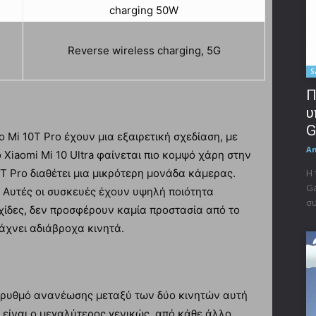
charging 50W
Reverse wireless charging, 5G
S
Π
υ
G
το Mi 10T Pro έχουν μια εξαιρετική σχεδίαση, με
A
 Xiaomi Mi 10 Ultra φαίνεται πιο κομψό χάρη στην
T Pro διαθέτει μια μικρότερη μονάδα κάμερας.
Η 
Ga
. Αυτές οι συσκευές έχουν υψηλή ποιότητα
συ
χίδες, δεν προσφέρουν καμία προστασία από το
ιάχνει αδιάβροχα κινητά.
ο ρυθμό ανανέωσης μεταξύ των δύο κινητών αυτή
 είναι ο μεγαλύτερος γενικώς, από κάθε άλλο