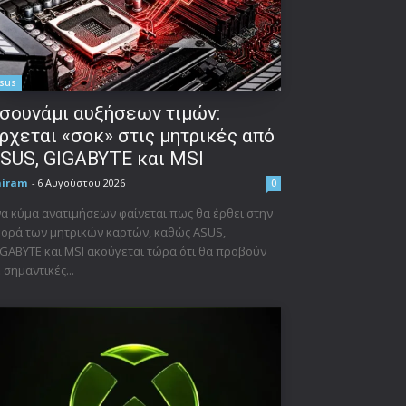
sus
σουνάμι αυξήσεων τιμών:
ρχεται «σοκ» στις μητρικές από
SUS, GIGABYTE και MSI
niram
-
6 Αυγούστου 2026
0
α κύμα ανατιμήσεων φαίνεται πως θα έρθει στην
ορά των μητρικών καρτών, καθώς ASUS,
GABYTE και MSI ακούγεται τώρα ότι θα προβούν
 σημαντικές...