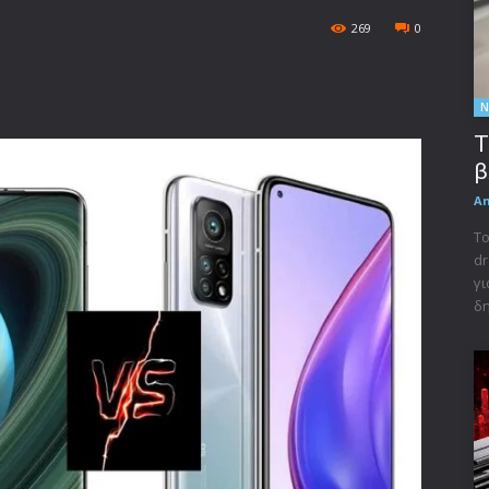
269
0
Ν
Τ
β
A
Το
dr
γι
δη