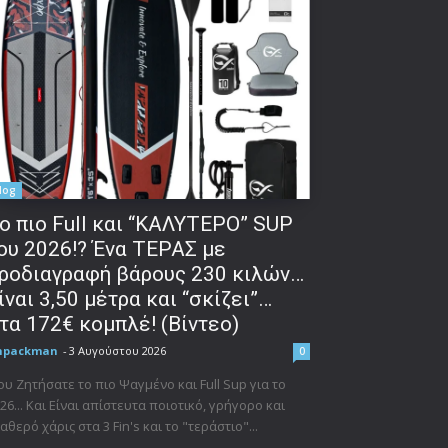
log
o πιο Full και “ΚΑΛΥΤΕΡΟ” SUP
ου 2026!? Ένα ΤΕΡΑΣ με
ροδιαγραφή βάρους 230 κιλών…
ίναι 3,50 μέτρα και “σκίζει”…
τα 172€ κομπλέ! (Βίντεο)
npackman
-
3 Αυγούστου 2026
0
υ Ζητήσατε το πιο Ψαγμένο και Full Sup για το
26... Και Είναι απίστευτα ποιοτικό, γρήγορο και
αθερό χάρις στα 3 Fin's και το "τεράστιο"...