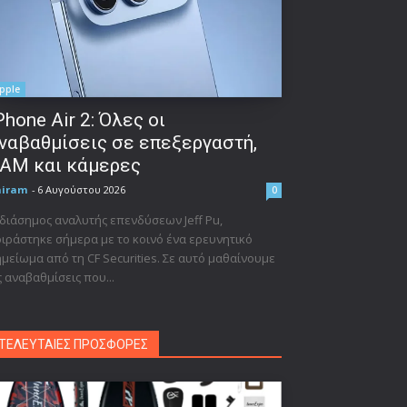
pple
Phone Air 2: Όλες οι
ναβαθμίσεις σε επεξεργαστή,
AM και κάμερες
niram
-
6 Αυγούστου 2026
0
διάσημος αναλυτής επενδύσεων Jeff Pu,
ιράστηκε σήμερα με το κοινό ένα ερευνητικό
μείωμα από τη CF Securities. Σε αυτό μαθαίνουμε
ς αναβαθμίσεις που...
ΤΕΛΕΥΤΑΙΕΣ ΠΡΟΣΦΟΡΕΣ