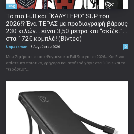
Blog
To πιο Full και “ΚΑΛΥΤΕΡΟ” SUP του
2026!? Ένα ΤΕΡΑΣ με προδιαγραφή βάρους
230 κιλών… είναι 3,50 μέτρα και “σκίζει”…
στα 172€ κομπλέ! (Βίντεο)
Unpackman
-
3 Αυγούστου 2026
0
Μου Ζητήσατε το πιο Ψαγμένο και Full Sup για το 2026... Και Είναι
απίστευτα ποιοτικό, γρήγορο και σταθερό χάρις στα 3 Fin's και το
"τεράστιο"...