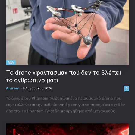
ΝΕΑ
Το drone «φάντασμα» που δεν το βλέπει
το ανθρώπινο μάτι
Aniram
-
6 Αυγούστου 2026
0
Το όνομά του Phantom Twist. Είναι ένα πειραματικό drone που
εκμεταλλεύεται την ανθρώπινη όραση για να παραμένει σχεδόν
αόρατο. Το Phantom Twist δημιουργήθηκε από μηχανικούς...