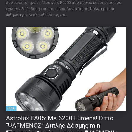
Δεν είναι το πρώτο Allpowers R2500 που φέρνω και σήμερα σου
έχω την 2η έκδοση του που είναι Δυνατότερο, Καλύτερο και
Φθηνότερο! Ακολουθεί όπως και...
Blog
Astrolux ΕΑ05: Με 6200 Lumens! Ο πιο
“ΨΑΓΜΕΝΟΣ” Διπλής Δέσμης mini