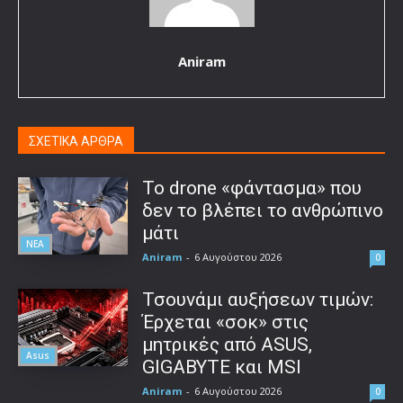
Aniram
ΣΧΕΤΙΚΑ ΑΡΘΡΑ
Το drone «φάντασμα» που
δεν το βλέπει το ανθρώπινο
μάτι
ΝΕΑ
Aniram
-
6 Αυγούστου 2026
0
Τσουνάμι αυξήσεων τιμών:
Έρχεται «σοκ» στις
μητρικές από ASUS,
Asus
GIGABYTE και MSI
Aniram
-
6 Αυγούστου 2026
0