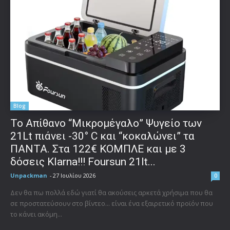
Blog
Το Απίθανο “Μικρομέγαλο” Ψυγείο των
21Lt πιάνει -30° C και “κοκαλώνει” τα
ΠΑΝΤΑ. Στα 122€ ΚΟΜΠΛΕ και με 3
δόσεις Klarna!!! Foursun 21lt...
Unpackman
-
27 Ιουλίου 2026
0
Δεν θα πω πολλά εδώ γιατί θα ακούσεις αρκετά χρήσιμα που θα
σε προστατεύσουν στο βίντεο... είναι ένα εξαιρετικό προϊόν που
το κάνει ακόμη...