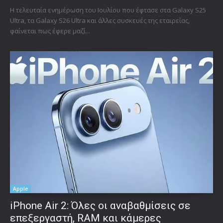
Η τελευταία ενημέρωση του Ιουλίου που έφτασε στα Galaxy S25
Ultra, τα Galaxy S26 Ultra και άλλες συσκευές της εταιρείας,
φαίνεται πως έφερε μαζί...
Apple
iPhone Air 2: Όλες οι αναβαθμίσεις σε
επεξεργαστή, RAM και κάμερες