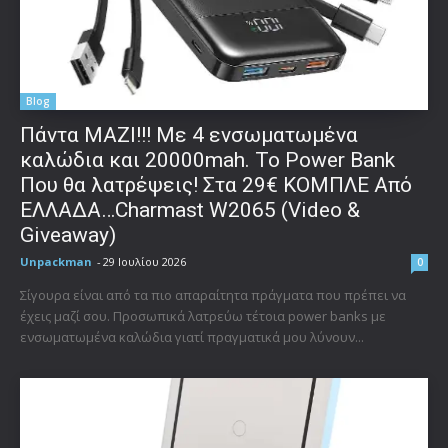
Blog
Πάντα ΜΑΖΙ!!! Με 4 ενσωματωμένα
καλώδια και 20000mah. Το Power Bank
Που θα λατρέψεις! Στα 29€ ΚΟΜΠΛΕ Από
ΕΛΛΑΔΑ…Charmast W2065 (Video &
Giveaway)
Unpackman
-
29 Ιουλίου 2026
0
Σίγουρα είναι από τα πιο απαραίτητα πράγματα που πρέπει να
έχεις μαζί σου. Προσωπικά λατρεύω τέτοια power banks με
ενσωματωμένα καλώδια γιατί πραγματικά μου λύνουν...