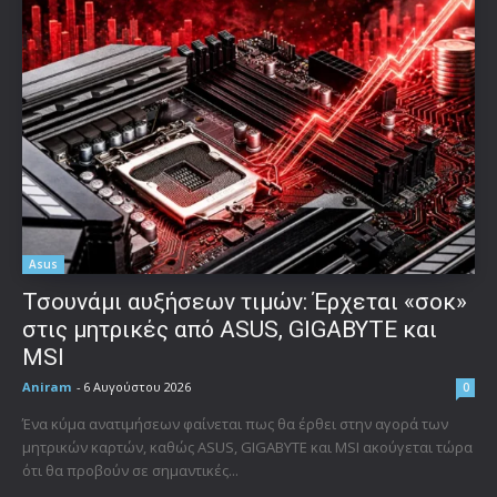
Asus
Τσουνάμι αυξήσεων τιμών: Έρχεται «σοκ»
στις μητρικές από ASUS, GIGABYTE και
MSI
Aniram
-
6 Αυγούστου 2026
0
Ένα κύμα ανατιμήσεων φαίνεται πως θα έρθει στην αγορά των
μητρικών καρτών, καθώς ASUS, GIGABYTE και MSI ακούγεται τώρα
ότι θα προβούν σε σημαντικές...