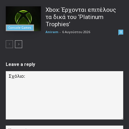
Xbox: Έρχονται επιτέλους
τα δικά του ‘Platinum
Trophies’
Console Games
Aniram
-
6 Αυγούστου 2026
0
Leave a reply
Σχόλιο:
Όν