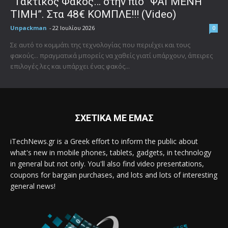
“Τακτικός Φακός… στην πιο “ΨΑΓΜΕΝΗ
ΤΙΜΗ”. Στα 48€ ΚΟΜΠΛΕ!!! (Video)
Unpackman
-
22 Ιουλίου 2026
0
Σε αυτό το κομμάτι της τεχνολογίας που περιέχει και τους
φακούς... πραγματικά μπορείς να χαθείς γιατί υπάρχουν, άπειρες
επιλογές λες και υπάρχει ένας φακός...
ΣΧΕΤΙΚΑ ΜΕ ΕΜΑΣ
iTechNews.gr is a Greek effort to inform the public about
what's new in mobile phones, tablets, gadgets, in technology
in general but not only. You'll also find video presentations,
coupons for bargain purchases, and lots and lots of interesting
general news!