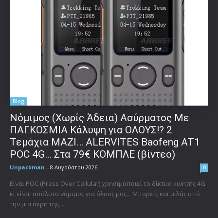
Blog
Νόμιμος (Χωρίς Άδεια) Ασύρματος Με
ΠΑΓΚΟΣΜΙΑ Κάλυψη για ΟΛΟΥΣ!? 2
Τεμάχια ΜΑΖΙ… ALERVITES Baofeng AT1
POC 4G… Στα 79€ ΚΟΜΠΛΕ (βίντεο)
Unpackman
-
8 Αυγούστου 2026
0
Είναι POC (Press Over Cellular) χρησιμοποιεί το δίκτυο κινητής 4G
κι είναι απόλυτα νόμιμος για όλους μας... Μπορείς και μιλάς από
την μια άκρη της...