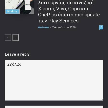
λειτουργίας σε κινεζικά
Xiaomi, Vivo, Oppo και
OnePlus
OnePlus έπειτα από update
των Play Services
Aniram
-
7 Αυγούστου 2026
0
Leave a reply
Σχόλιο:
Όν