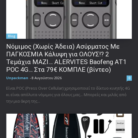
Blog
Νόμιμος (Χωρίς Άδεια) Ασύρματος Με
ΠΑΓΚΟΣΜΙΑ Κάλυψη για ΟΛΟΥΣ!? 2
Τεμάχια ΜΑΖΙ… ALERVITES Baofeng AT1
POC 4G… Στα 79€ ΚΟΜΠΛΕ (βίντεο)
Unpackman
-
8 Αυγούστου 2026
0
Είναι POC (Press Over Cellular) χρησιμοποιεί το δίκτυο κινητής 4G
κι είναι απόλυτα νόμιμος για όλους μας... Μπορείς και μιλάς από
την μια άκρη της...