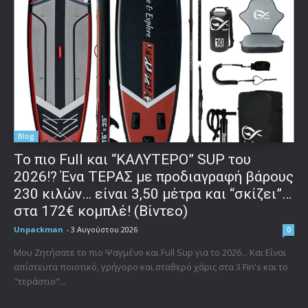
Blog
To πιο Full και “ΚΑΛΥΤΕΡΟ” SUP του
2026!? Ένα ΤΕΡΑΣ με προδιαγραφή βάρους
230 κιλών… είναι 3,50 μέτρα και “σκίζει”…
στα 172€ κομπλέ! (Βίντεο)
Unpackman
-
3 Αυγούστου 2026
0
Μου Ζητήσατε το πιο Ψαγμένο και Full Sup για το 2026... Και Είναι
απίστευτα ποιοτικό, γρήγορο και σταθερό χάρις στα 3 Fin's και το
"τεράστιο"...