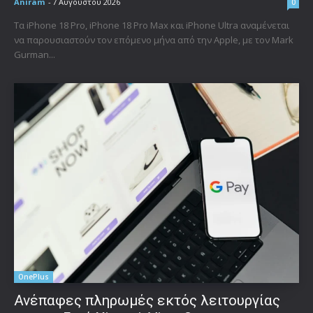
Aniram
-
7 Αυγούστου 2026
0
Τα iPhone 18 Pro, iPhone 18 Pro Max και iPhone Ultra αναμένεται
να παρουσιαστούν τον επόμενο μήνα από την Apple, με τον Mark
Gurman...
OnePlus
Ανέπαφες πληρωμές εκτός λειτουργίας