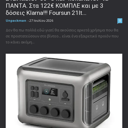
ΠΑΝΤΑ. Στα 122€ ΚΟΜΠΛΕ και με 3
δόσεις Klarna!!! Foursun 21lt...
Unpackman
-
27 Ιουλίου 2026
0
Δεν θα πω πολλά εδώ γιατί θα ακούσεις αρκετά χρήσιμα που θα
σε προστατεύσουν στο βίντεο... είναι ένα εξαιρετικό προϊόν που
το κάνει ακόμη...