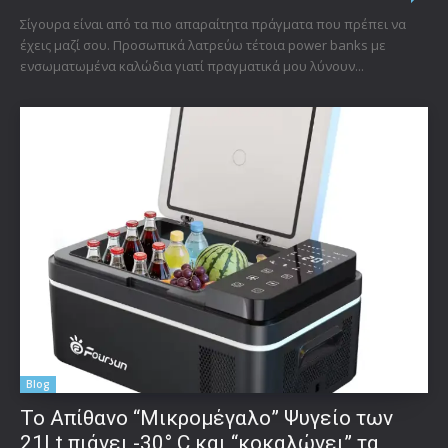
Σίγουρα είναι από τα πιο απαραίτητα πράγματα που πρέπει να
έχεις μαζί σου. Προσωπικά λατρεύω τέτοια power banks με
ενσωματωμένα καλώδια γιατί πραγματικά μου λύνουν...
Blog
Το Απίθανο “Μικρομέγαλο” Ψυγείο των
21Lt πιάνει -30° C και “κοκαλώνει” τα