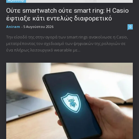
Αξεσουάρ
Ούτε smartwatch ούτε smart ring: Η Casio
έφτιαξε κάτι εντελώς διαφορετικό
Aniram
-
5 Αυγούστου 2026
0
Την είσοδό της στην αγορά των smart rings ανακοίνωσε η Casio,
μετατρέποντας τον σχεδιασμό των ψηφιακών της ρολογιών σε
ένα πλήρως λειτουργικό wearable με...