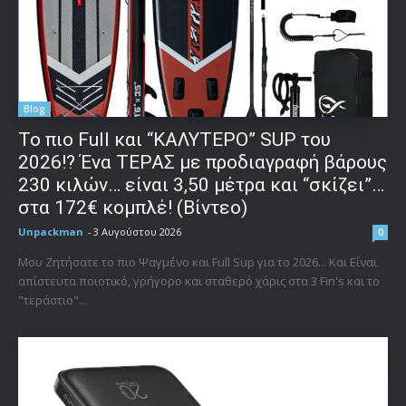
Blog
To πιο Full και “ΚΑΛΥΤΕΡΟ” SUP του
2026!? Ένα ΤΕΡΑΣ με προδιαγραφή βάρους
230 κιλών… είναι 3,50 μέτρα και “σκίζει”…
στα 172€ κομπλέ! (Βίντεο)
Unpackman
-
3 Αυγούστου 2026
0
Μου Ζητήσατε το πιο Ψαγμένο και Full Sup για το 2026... Και Είναι
απίστευτα ποιοτικό, γρήγορο και σταθερό χάρις στα 3 Fin's και το
"τεράστιο"...