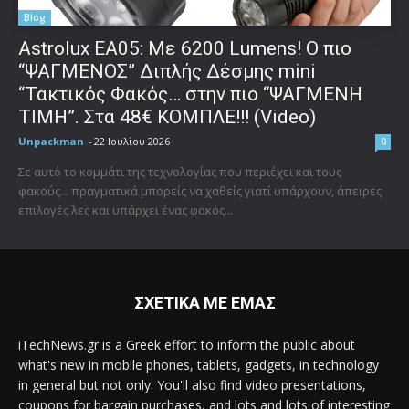
Blog
Astrolux ΕΑ05: Με 6200 Lumens! Ο πιο
“ΨΑΓΜΕΝΟΣ” Διπλής Δέσμης mini
“Τακτικός Φακός… στην πιο “ΨΑΓΜΕΝΗ
ΤΙΜΗ”. Στα 48€ ΚΟΜΠΛΕ!!! (Video)
Unpackman
-
22 Ιουλίου 2026
0
Σε αυτό το κομμάτι της τεχνολογίας που περιέχει και τους
φακούς... πραγματικά μπορείς να χαθείς γιατί υπάρχουν, άπειρες
επιλογές λες και υπάρχει ένας φακός...
ΣΧΕΤΙΚΑ ΜΕ ΕΜΑΣ
iTechNews.gr is a Greek effort to inform the public about
what's new in mobile phones, tablets, gadgets, in technology
in general but not only. You'll also find video presentations,
coupons for bargain purchases, and lots and lots of interesting