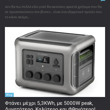
Δεν θα πω πολλά εδώ γιατί θα ακούσεις αρκετά χρήσιμα που θα
σε προστατεύσουν στο βίντεο... είναι ένα εξαιρετικό προϊόν που
το κάνει ακόμη...
Blog
Φτάνει μέχρι 5,3KWh, με 5000W peak,
Δυνατότερο, Καλύτερο και Φθηνότερο!