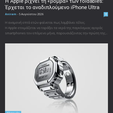
Η Apple ρίχνει τη «βόμβα» των foldables:
Έρχεται το αναδιπλούμενο iPhone Ultra
Aniram
-
5 Αυγούστου 2026
0
Η αναμονή επτά ετών φαίνεται πως λαμβάνει τέλος.
Η Apple ετοιμάζεται να ταράξει τα νερά της παγκόσμιας αγοράς
smartphones τον επόμενο μήνα, παρουσιάζοντας την πρώτη της...