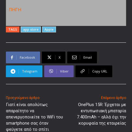
ΠΗΓΗ
TAGS
app store
Apple
Facebook
X
Email
Telegram
Viber
Copy URL
Προηγούμενο άρθρο
Επόμενο άρθρο
Γιατί είναι απολύτως
OnePlus 15R: Έρχεται με
απαραίτητο να
εντυπωσιακή μπαταρία
απενεργοποιείτε το WiFi του
7.400mAh – αλλά όχι την
smartphone σας όταν
κορυφαία της εταιρείας
φεύγετε από το σπίτι