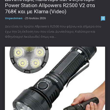
Power Station Allpowers R2500 V2 στα
768€ και με Klarna (Video)
Unpackman
-
25 Ιουλίου 2026
0
Δεν είναι το πρώτο Allpowers R2500 που φέρνω και σήμερα σου
έχω την 2η έκδοση του που είναι Δυνατότερο, Καλύτερο και
Φθηνότερο! Ακολουθεί όπως και...