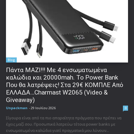
Blog
Πάντα ΜΑΖΙ!!! Με 4 ενσωματωμένα
καλώδια και 20000mah. Το Power Bank
Που θα λατρέψεις! Στα 29€ ΚΟΜΠΛΕ Από
ΕΛΛΑΔΑ…Charmast W2065 (Video &
Giveaway)
Unpackman
-
29 Ιουλίου 2026
0
Σίγουρα είναι από τα πιο απαραίτητα πράγματα που πρέπει να
έχεις μαζί σου. Προσωπικά λατρεύω τέτοια power banks με
ενσωματωμένα καλώδια γιατί πραγματικά μου λύνουν...