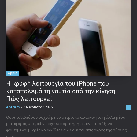
Apple
Η κρυφή λειτουργία του iPhone που
καταπολεμά τη ναυτία από την κίνηση –
Πώς λειτουργεί
Aniram
-
7 Αυγούστου 2026
0
Όσοι ταξιδεύουν συχνά με το μετρό, το αυτοκίνητο ή άλλα μέσα
μεταφοράς μπορεί να έχουν παρατηρήσει ένα παράξενο
φαινόμενο: μικρές κουκκίδες να κινούνται στις άκρες της οθόνης
ενός...