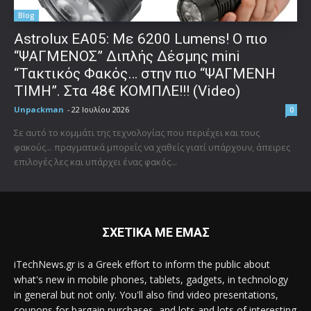
Blog
Astrolux ΕΑ05: Με 6200 Lumens! Ο πιο
“ΨΑΓΜΕΝΟΣ” Διπλής Δέσμης mini
“Τακτικός Φακός… στην πιο “ΨΑΓΜΕΝΗ
ΤΙΜΗ”. Στα 48€ ΚΟΜΠΛΕ!!! (Video)
Unpackman
-
22 Ιουλίου 2026
0
Σε αυτό το κομμάτι της τεχνολογίας που περιέχει και τους
φακούς... πραγματικά μπορείς να χαθείς γιατί υπάρχουν, άπειρες
επιλογές λες και υπάρχει ένας φακός...
ΣΧΕΤΙΚΑ ΜΕ ΕΜΑΣ
iTechNews.gr is a Greek effort to inform the public about
what's new in mobile phones, tablets, gadgets, in technology
in general but not only. You'll also find video presentations,
coupons for bargain purchases, and lots and lots of interesting