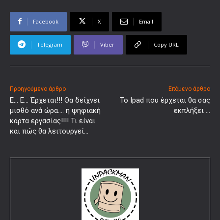
Facebook
X
Email
Telegram
Viber
Copy URL
Προηγούμενο άρθρο
Επόμενο άρθρο
E… E… Έρχεται!!! Θα δείχνει
Το Ipad που έρχεται θα σας
μισθό ανά ώρα…. η ψηφιακή
εκπλήξει …
κάρτα εργασίας!!!! Τι είναι
και πώς θα λειτουργεί…