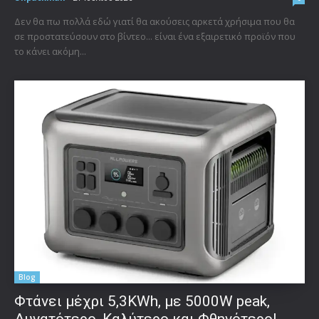
Δεν θα πω πολλά εδώ γιατί θα ακούσεις αρκετά χρήσιμα που θα
σε προστατεύσουν στο βίντεο... είναι ένα εξαιρετικό προϊόν που
το κάνει ακόμη...
Blog
Φτάνει μέχρι 5,3KWh, με 5000W peak,