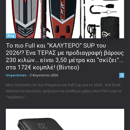
Blog
To πιο Full και “ΚΑΛΥΤΕΡΟ” SUP του
2026!? Ένα ΤΕΡΑΣ με προδιαγραφή βάρους
230 κιλών… είναι 3,50 μέτρα και “σκίζει”…
στα 172€ κομπλέ! (Βίντεο)
Unpackman
-
3 Αυγούστου 2026
0
Μου Ζητήσατε το πιο Ψαγμένο και Full Sup για το 2026... Και Είναι
απίστευτα ποιοτικό, γρήγορο και σταθερό χάρις στα 3 Fin's και το
"τεράστιο"...