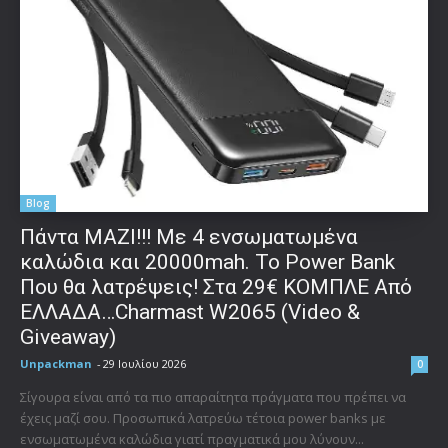
Blog
Πάντα ΜΑΖΙ!!! Με 4 ενσωματωμένα
καλώδια και 20000mah. Το Power Bank
Που θα λατρέψεις! Στα 29€ ΚΟΜΠΛΕ Από
ΕΛΛΑΔΑ…Charmast W2065 (Video &
Giveaway)
Unpackman
-
29 Ιουλίου 2026
0
Σίγουρα είναι από τα πιο απαραίτητα πράγματα που πρέπει να
έχεις μαζί σου. Προσωπικά λατρεύω τέτοια power banks με
ενσωματωμένα καλώδια γιατί πραγματικά μου λύνουν...