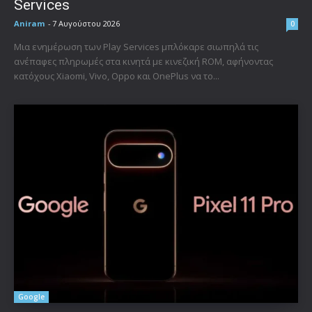
Services
Aniram
-
7 Αυγούστου 2026
0
Μια ενημέρωση των Play Services μπλόκαρε σιωπηλά τις
ανέπαφες πληρωμές στα κινητά με κινεζική ROM, αφήνοντας
κατόχους Xiaomi, Vivo, Oppo και OnePlus να το...
Google