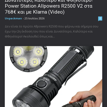
Δυνατότερο, Καλύτερο και Φθηνότερο!
Power Station Allpowers R2500 V2 στα
768€ και με Klarna (Video)
Unpackman
-
25 Ιουλίου 2026
0
Δεν είναι το πρώτο Allpowers R2500 που φέρνω και σήμερα σου
έχω την 2η έκδοση του που είναι Δυνατότερο, Καλύτερο και
Φθηνότερο! Ακολουθεί όπως και...