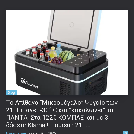
Blog
Το Απίθανο “Μικρομέγαλο” Ψυγείο των
21Lt πιάνει -30° C και “κοκαλώνει” τα
ΠΑΝΤΑ. Στα 122€ ΚΟΜΠΛΕ και με 3
δόσεις Klarna!!! Foursun 21lt...
Unpackman
-
27 Ιουλίου 2026
0