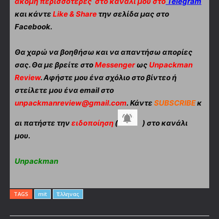
ακόμη περισσότερες
στο κανάλι μου στο
Telegram
και κάντε
Like & Share
την σελίδα μας στο
Facebook.
Θα χαρώ να βοηθήσω και να απαντήσω απορίες
σας. Θα με βρείτε στο
Messenger
ως
Unpackman
Review
. Αφήστε μου ένα σχόλιο στο βίντεο ή
στείλετε μου ένα email στο
unpackmanreview@gmail.com
. Κάντε
SUBSCRIBE
κ
αι πατήστε την
ειδοποίηση
(
) στο κανάλι
μου.
Unpackman
TAGS
mit
Έλληνας