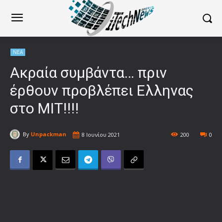
ΝΕΑ
Ακραία συμβάντα… πριν
έρθουν προβλέπει Eλληνας
στο ΜΙΤ!!!!
By
Unpackman
8 Ιουνίου 2021
200
0