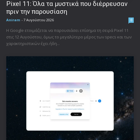
Pixel 11: Όλα τα μυστικά που διέρρευσαν
πριν την παρουσίαση
Aniram
-
7 Αυγούστου 2026
0
Η Google ετοιμάζεται να παρουσιάσει επίσημα τη σειρά Pixel 11
στις 12 Αυγούστου, όμως το μεγαλύτερο μέρος των specs και των
χαρακτηριστικών έχει ήδη...