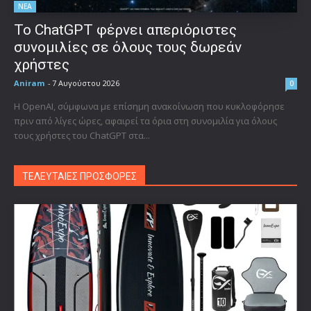
ΝΕΑ
Το ChatGPT φέρνει απεριόριστες
συνομιλίες σε όλους τους δωρεάν
χρήστες
Aniram
-
7 Αυγούστου 2026
0
Η OpenAI, σύμφωνα με επίσημη ανακοίνωση που κυκλοφόρησε
πριν από λίγες ώρες, αφαιρεί τα όρια στη συνομιλία για όλους
τους χρήστες του ChatGPT στα...
ΤΕΛΕΥΤΑΙΕΣ ΠΡΟΣΦΟΡΕΣ