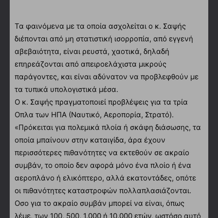
Τα φαινόμενα με τα οποία ασχολείται ο κ. Σαψής
διέπονται από μη στατιστική ισορροπία, από εγγενή
αβεβαιότητα, είναι ρευστά, χαοτικά, δηλαδή
επηρεάζονται από απειροελάχιστα μικρούς
παράγοντες, και είναι αδύνατον να προβλεφθούν με
τα τυπικά υπολογιστικά μέσα.
Ο κ. Σαψής πραγματοποιεί προβλέψεις για τα τρία
Οπλα των ΗΠΑ (Ναυτικό, Αεροπορία, Στρατό).
«Πρόκειται για πολεμικά πλοία ή σκάφη διάσωσης, τα
οποία μπαίνουν στην καταιγίδα, άρα έχουν
περισσότερες πιθανότητες να εκτεθούν σε ακραίο
συμβάν, το οποίο δεν αφορά μόνο ένα πλοίο ή ένα
αεροπλάνο ή ελικόπτερο, αλλά εκατοντάδες, οπότε
οι πιθανότητες καταστροφών πολλαπλασιάζονται.
Οσο για το ακραίο συμβάν μπορεί να είναι, όπως
λέμε, των 100, 500, 1.000 ή 10.000 ετών, ωστόσο αυτό