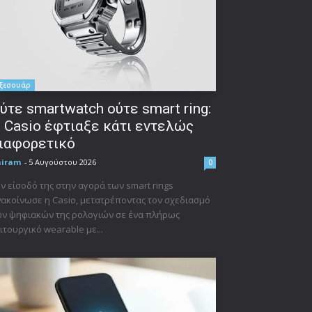
ξεσουάρ
ύτε smartwatch ούτε smart ring:
 Casio έφτιαξε κάτι εντελώς
ιαφορετικό
niram
-
5 Αυγούστου 2026
0
ν είσοδό της στην αγορά των smart rings
ακοίνωσε η Casio, μετατρέποντας τον σχεδιασμό
ν ψηφιακών της ρολογιών σε ένα πλήρως
ιτουργικό wearable με...