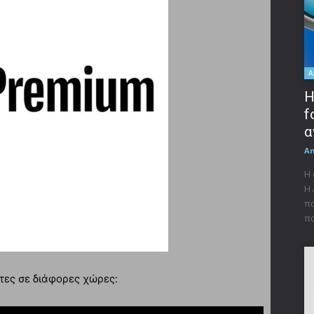
A
Η
f
α
A
Η 
Η 
πα
πα
τες σε διάφορες χώρες: