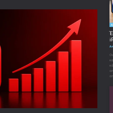
A
Έ
i
A
Οι
κα
κά
απ
απ