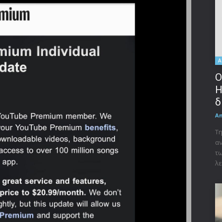
Α
Ο
Η
δ
A
Τη
αν
τω
λε