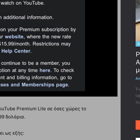
A
Ρ
A
μ
A
Έν
ta
συ
YouTube Premium Lite σε όσες χώρες το
99 δολάρια.
ει ως εξής: