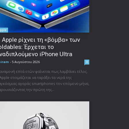
pple
 Apple ρίχνει τη «βόμβα» των
oldables: Έρχεται το
ναδιπλούμενο iPhone Ultra
niram
-
5 Αυγούστου 2026
0
αναμονή επτά ετών φαίνεται πως λαμβάνει τέλος.
Apple ετοιμάζεται να ταράξει τα νερά της
γκόσμιας αγοράς smartphones τον επόμενο μήνα,
ρουσιάζοντας την πρώτη της...