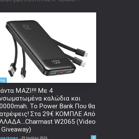
log
άντα ΜΑΖΙ!!! Με 4
νσωματωμένα καλώδια και
0000mah. Το Power Bank Που θα
ατρέψεις! Στα 29€ ΚΟΜΠΛΕ Από
ΛΛΑΔΑ…Charmast W2065 (Video
 Giveaway)
npackman
-
29 Ιουλίου 2026
0