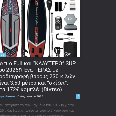
log
o πιο Full και “ΚΑΛΥΤΕΡΟ” SUP
ου 2026!? Ένα ΤΕΡΑΣ με
ροδιαγραφή βάρους 230 κιλών…
ίναι 3,50 μέτρα και “σκίζει”…
τα 172€ κομπλέ! (Βίντεο)
npackman
-
3 Αυγούστου 2026
0
υ Ζητήσατε το πιο Ψαγμένο και Full Sup για το
26... Και Είναι απίστευτα ποιοτικό, γρήγορο και
αθερό χάρις στα 3 Fin's και το "τεράστιο"...