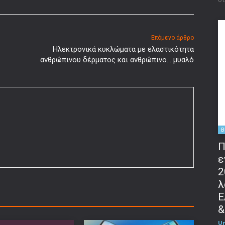
Επόμενο άρθρο
Ηλεκτρονικά κυκλώματα με ελαστικότητα
ανθρώπινου δέρματος και ανθρώπινο… μυαλό
B
Π
ε
2
λ
Ε
&
U