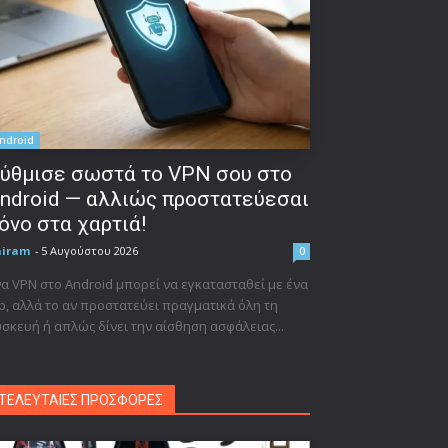
ndroid
ύθμισε σωστά το VPN σου στο
ndroid — αλλιώς προστατεύεσαι
όνο στα χαρτιά!
niram
-
5 Αυγούστου 2026
0
α VPN στο Android μπορεί να εγκατασταθεί με ένα
p, αλλά το αν προστατεύει πραγματικά όλη τη
σκευή ή απλώς δίνει την αίσθηση ασφάλειας...
ΤΕΛΕΥΤΑΙΕΣ ΠΡΟΣΦΟΡΕΣ