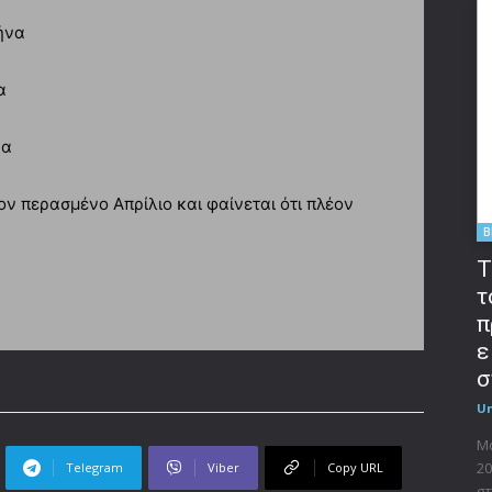
ήνα
α
να
ον περασμένο Απρίλιο και φαίνεται ότι πλέον
B
T
τ
π
ε
σ
U
Μο
20
Telegram
Viber
Copy URL
στ