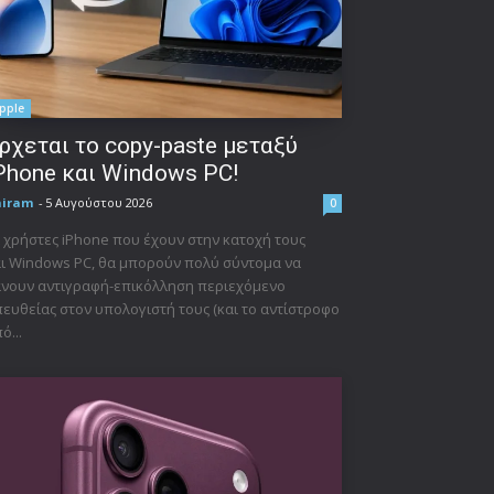
pple
ρχεται το copy-paste μεταξύ
Phone και Windows PC!
niram
-
5 Αυγούστου 2026
0
 χρήστες iPhone που έχουν στην κατοχή τους
ι Windows PC, θα μπορούν πολύ σύντομα να
νουν αντιγραφή-επικόλληση περιεχόμενο
ευθείας στον υπολογιστή τους (και το αντίστροφο
ό...