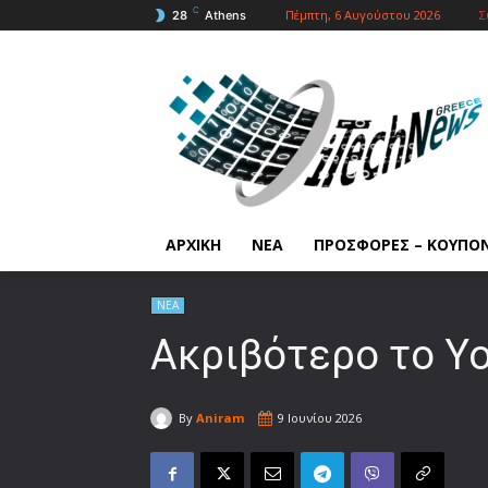
C
Πέμπτη, 6 Αυγούστου 2026
Σ
28
Athens
ΑΡΧΙΚΗ
ΝΕΑ
ΠΡΟΣΦΟΡΕΣ – ΚΟΥΠΟ
ΝΕΑ
Ακριβότερο το Y
By
Aniram
9 Ιουνίου 2026