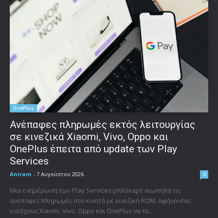
OnePlus
Ανέπαφες πληρωμές εκτός λειτουργίας
σε κινεζικά Xiaomi, Vivo, Oppo και
OnePlus έπειτα από update των Play
Services
Aniram
-
7 Αυγούστου 2026
0
Μια ενημέρωση των Play Services μπλόκαρε σιωπηλά τις
ανέπαφες πληρωμές στα κινητά με κινεζική ROM, αφήνοντας
κατόχους Xiaomi, Vivo, Oppo και OnePlus να το...