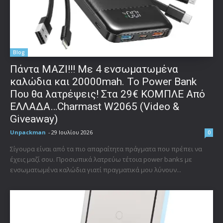
Blog
Πάντα ΜΑΖΙ!!! Με 4 ενσωματωμένα
καλώδια και 20000mah. Το Power Bank
Που θα λατρέψεις! Στα 29€ ΚΟΜΠΛΕ Από
ΕΛΛΑΔΑ…Charmast W2065 (Video &
Giveaway)
Unpackman
-
29 Ιουλίου 2026
0
Σίγουρα είναι από τα πιο απαραίτητα πράγματα που πρέπει να
έχεις μαζί σου. Προσωπικά λατρεύω τέτοια power banks με
ενσωματωμένα καλώδια γιατί πραγματικά μου λύνουν...