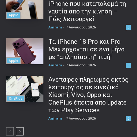
iPhone που καταπολεμά τη
ναυτία από την κίνηση –
Apple
Πώς λειτουργεί
Aniram
-
7 Αυγούστου 2026
0
Τα iPhone 18 Pro και Pro
Max έρχονται σε ένα μήνα
με “απλησίαστη” τιμή!
Apple
Aniram
-
7 Αυγούστου 2026
0
Ανέπαφες πληρωμές εκτός
λειτουργίας σε κινεζικά
Xiaomi, Vivo, Oppo και
OnePlus
OnePlus έπειτα από update
των Play Services
Aniram
-
7 Αυγούστου 2026
0