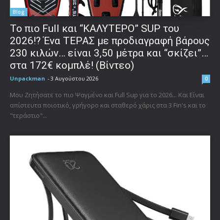
Blog
To πιο Full και “ΚΑΛΥΤΕΡΟ” SUP του
2026!? Ένα ΤΕΡΑΣ με προδιαγραφή βάρους
230 κιλών… είναι 3,50 μέτρα και “σκίζει”…
στα 172€ κομπλέ! (Βίντεο)
Unpackman
-
3 Αυγούστου 2026
0
Μου Ζητήσατε το πιο Ψαγμένο και Full Sup για το 2026... Και Είναι
απίστευτα ποιοτικό, γρήγορο και σταθερό χάρις στα 3 Fin's και το
"τεράστιο"...