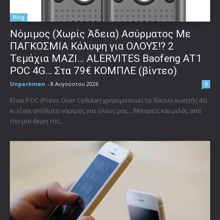
Blog
Νόμιμος (Χωρίς Άδεια) Ασύρματος Με
ΠΑΓΚΟΣΜΙΑ Κάλυψη για ΟΛΟΥΣ!? 2
Τεμάχια ΜΑΖΙ… ALERVITES Baofeng AT1
POC 4G… Στα 79€ ΚΟΜΠΛΕ (βίντεο)
Unpackman
-
8 Αυγούστου 2026
0
Είναι POC (Press Over Cellular) χρησιμοποιεί το δίκτυο κινητής 4G
κι είναι απόλυτα νόμιμος για όλους μας... Μπορείς και μιλάς από
την μια άκρη της...