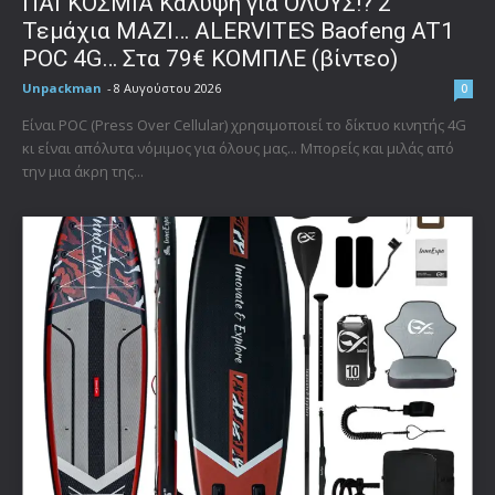
ΠΑΓΚΟΣΜΙΑ Κάλυψη για ΟΛΟΥΣ!? 2
Τεμάχια ΜΑΖΙ… ALERVITES Baofeng AT1
POC 4G… Στα 79€ ΚΟΜΠΛΕ (βίντεο)
Unpackman
-
8 Αυγούστου 2026
0
Είναι POC (Press Over Cellular) χρησιμοποιεί το δίκτυο κινητής 4G
κι είναι απόλυτα νόμιμος για όλους μας... Μπορείς και μιλάς από
την μια άκρη της...