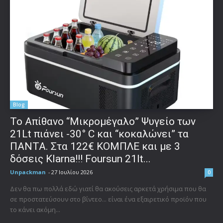
Blog
Το Απίθανο “Μικρομέγαλο” Ψυγείο των
21Lt πιάνει -30° C και “κοκαλώνει” τα
ΠΑΝΤΑ. Στα 122€ ΚΟΜΠΛΕ και με 3
δόσεις Klarna!!! Foursun 21lt...
Unpackman
-
27 Ιουλίου 2026
0
Δεν θα πω πολλά εδώ γιατί θα ακούσεις αρκετά χρήσιμα που θα
σε προστατεύσουν στο βίντεο... είναι ένα εξαιρετικό προϊόν που
το κάνει ακόμη...