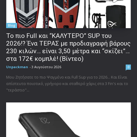
Blog
To πιο Full και “ΚΑΛΥΤΕΡΟ” SUP του
2026!? Ένα ΤΕΡΑΣ με προδιαγραφή βάρους
230 κιλών… είναι 3,50 μέτρα και “σκίζει”…
στα 172€ κομπλέ! (Βίντεο)
Unpackman
-
3 Αυγούστου 2026
0
Μου Ζητήσατε το πιο Ψαγμένο και Full Sup για το 2026... Και Είναι
απίστευτα ποιοτικό, γρήγορο και σταθερό χάρις στα 3 Fin's και το
"τεράστιο"...