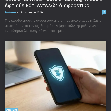
έφτιαξε κάτι εντελώς διαφορετικό
Aniram
-
5 Αυγούστου 2026
0
Την είσοδό της στην αγορά των smart rings ανακοίνωσε η Casio,
μετατρέποντας τον σχεδιασμό των ψηφιακών της ρολογιών σε
ένα πλήρως λειτουργικό wearable με...
Android