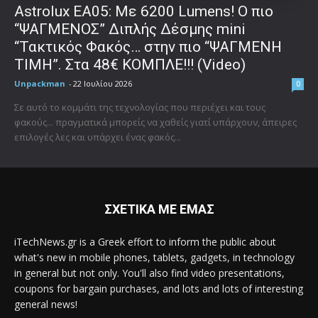
Astrolux ΕΑ05: Με 6200 Lumens! Ο πιο
“ΨΑΓΜΕΝΟΣ” Διπλής Δέσμης mini
“Τακτικός Φακός… στην πιο “ΨΑΓΜΕΝΗ
ΤΙΜΗ”. Στα 48€ ΚΟΜΠΛΕ!!! (Video)
Unpackman
-
22 Ιουλίου 2026
0
Σε αυτό το κομμάτι της τεχνολογίας που περιέχει και τους
φακούς... πραγματικά μπορείς να χαθείς γιατί υπάρχουν, άπειρες
επιλογές λες και υπάρχει ένας φακός...
ΣΧΕΤΙΚΑ ΜΕ ΕΜΑΣ
iTechNews.gr is a Greek effort to inform the public about
what's new in mobile phones, tablets, gadgets, in technology
in general but not only. You'll also find video presentations,
coupons for bargain purchases, and lots and lots of interesting
general news!