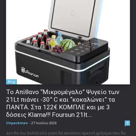
Blog
Το Απίθανο “Μικρομέγαλο” Ψυγείο των
21Lt πιάνει -30° C και “κοκαλώνει” τα
ΠΑΝΤΑ. Στα 122€ ΚΟΜΠΛΕ και με 3
δόσεις Klarna!!! Foursun 21lt...
Unpackman
-
27 Ιουλίου 2026
0
Δεν θα πω πολλά εδώ γιατί θα ακούσεις αρκετά χρήσιμα που θα