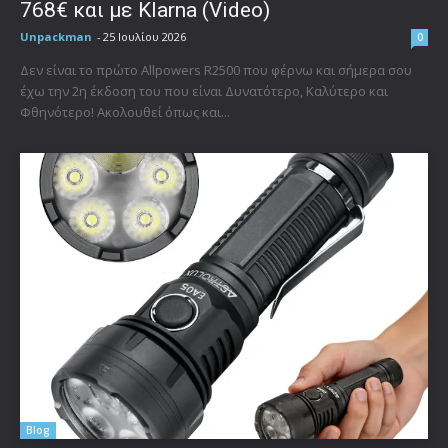
768€ και με Klarna (Video)
Unpackman
-
25 Ιουλίου 2026
0
Δεν είναι το πρώτο Allpowers R2500 που φέρνω και σήμερα σου
έχω την 2η έκδοση του που είναι Δυνατότερο, Καλύτερο και
Φθηνότερο! Ακολουθεί όπως και...
Blog