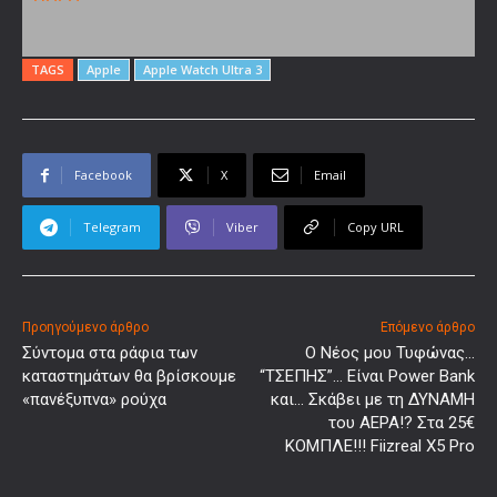
TAGS
Apple
Apple Watch Ultra 3
Facebook
X
Email
Telegram
Viber
Copy URL
Προηγούμενο άρθρο
Επόμενο άρθρο
Σύντομα στα ράφια των
Ο Νέος μου Τυφώνας…
καταστημάτων θα βρίσκουμε
“ΤΣΕΠΗΣ”… Είναι Power Bank
«πανέξυπνα» ρούχα
και… Σκάβει με τη ΔΥΝΑΜΗ
του ΑΕΡΑ!? Στα 25€
ΚΟΜΠΛΕ!!! Fiizreal Χ5 Pro