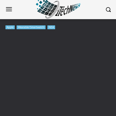
Apple
Wearable/Smartwatch
ΝΕΑ