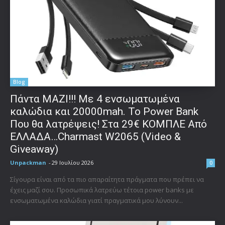
Blog
Πάντα ΜΑΖΙ!!! Με 4 ενσωματωμένα
καλώδια και 20000mah. Το Power Bank
Που θα λατρέψεις! Στα 29€ ΚΟΜΠΛΕ Από
ΕΛΛΑΔΑ…Charmast W2065 (Video &
Giveaway)
Unpackman
-
29 Ιουλίου 2026
0
Σίγουρα είναι από τα πιο απαραίτητα πράγματα που πρέπει να
έχεις μαζί σου. Προσωπικά λατρεύω τέτοια power banks με
ενσωματωμένα καλώδια γιατί πραγματικά μου λύνουν...