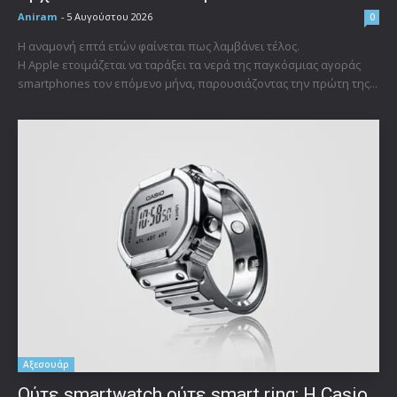
Aniram
-
5 Αυγούστου 2026
0
Η αναμονή επτά ετών φαίνεται πως λαμβάνει τέλος.
Η Apple ετοιμάζεται να ταράξει τα νερά της παγκόσμιας αγοράς
smartphones τον επόμενο μήνα, παρουσιάζοντας την πρώτη της...
Αξεσουάρ
Ούτε smartwatch ούτε smart ring: Η Casio