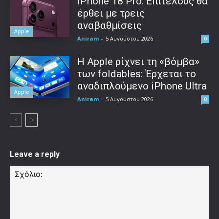
IPhone 18 Pro: Επιτέλους θα
έρθει με τρεις
αναβαθμίσεις
Apple
Aniram
-
5 Αυγούστου 2026
0
Η Apple ρίχνει τη «βόμβα»
των foldables: Έρχεται το
αναδιπλούμενο iPhone Ultra
Apple
Aniram
-
5 Αυγούστου 2026
0
Leave a reply