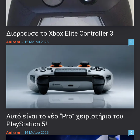
Διέρρευσε το Xbox Elite Controller 3
Aniram
-
15 Μαΐου 2026
0
Αυτό είναι το νέο “Pro” χειριστήριο του
PlayStation 5!
Aniram
-
14 Μαΐου 2026
0