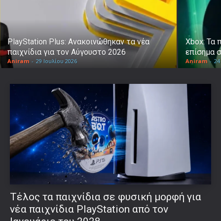
PlayStation Plus: Ανακοινώθηκαν τα νέα
Xbox: Τα 
παιχνίδια για τον Αύγουστο 2026
επίσημα 
Aniram
-
29 Ιουλίου 2026
Aniram
-
24
Τέλος τα παιχνίδια σε φυσική μορφή για
νέα παιχνίδια PlayStation από τον