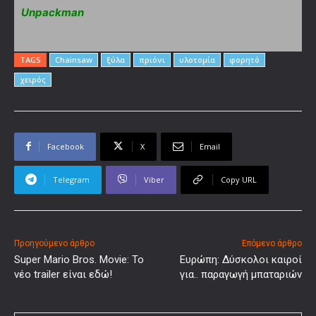
Unpackman
TAGS
Chainsaw
ξύλα
πριόνι
υλοτομία
φορητό
χειρός
Facebook
X
Email
Telegram
Viber
Copy URL
Προηγούμενο άρθρο
Επόμενο άρθρο
Super Mario Bros. Movie: Το
Ευρώπη: Δύσκολοι καιροί
νέο trailer είναι εδώ!
για.. παραγωγή μπαταριών