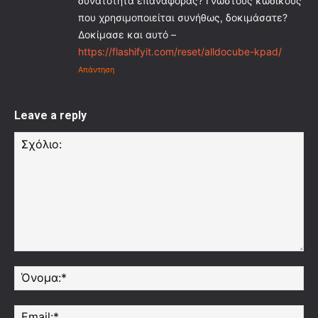
δυνατότητα επαναφοράς? Γνωστούς κωδικούς
που χρησιμοποιείται συνήθως, δοκιμάσατε?
Δοκίμασε και αυτό –
https://flashifyit.com/reset/alldocube-kpad/
Απάντηση
Leave a reply
Σχόλιο:
Όν
Ema