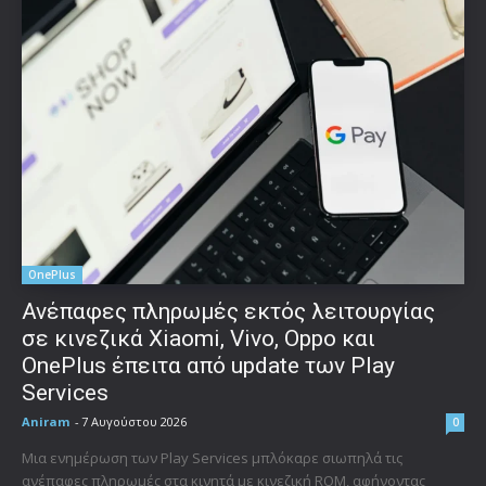
OnePlus
Ανέπαφες πληρωμές εκτός λειτουργίας
σε κινεζικά Xiaomi, Vivo, Oppo και
OnePlus έπειτα από update των Play
Services
Aniram
-
7 Αυγούστου 2026
0
Μια ενημέρωση των Play Services μπλόκαρε σιωπηλά τις
ανέπαφες πληρωμές στα κινητά με κινεζική ROM, αφήνοντας