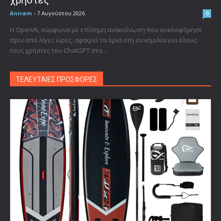
Aniram
-
7 Αυγούστου 2026
0
Η OpenAI, σύμφωνα με επίσημη ανακοίνωση που κυκλοφόρησε
πριν από λίγες ώρες, αφαιρεί τα όρια στη συνομιλία για όλους
τους χρήστες του ChatGPT στα...
ΤΕΛΕΥΤΑΙΕΣ ΠΡΟΣΦΟΡΕΣ