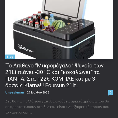
Blog
Το Απίθανο “Μικρομέγαλο” Ψυγείο των
21Lt πιάνει -30° C και “κοκαλώνει” τα
ΠΑΝΤΑ. Στα 122€ ΚΟΜΠΛΕ και με 3
δόσεις Klarna!!! Foursun 21lt...
Unpackman
-
27 Ιουλίου 2026
0
Δεν θα πω πολλά εδώ γιατί θα ακούσεις αρκετά χρήσιμα που θα
σε προστατεύσουν στο βίντεο... είναι ένα εξαιρετικό προϊόν που
το κάνει ακόμη...