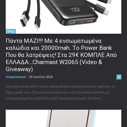
Blog
Πάντα ΜΑΖΙ!!! Με 4 ενσωματωμένα
καλώδια και 20000mah. Το Power Bank
Που θα λατρέψεις! Στα 29€ ΚΟΜΠΛΕ Από
ΕΛΛΑΔΑ…Charmast W2065 (Video &
Giveaway)
Unpackman
-
29 Ιουλίου 2026
0
Σίγουρα είναι από τα πιο απαραίτητα πράγματα που πρέπει να
έχεις μαζί σου. Προσωπικά λατρεύω τέτοια power banks με
ενσωματωμένα καλώδια γιατί πραγματικά μου λύνουν...