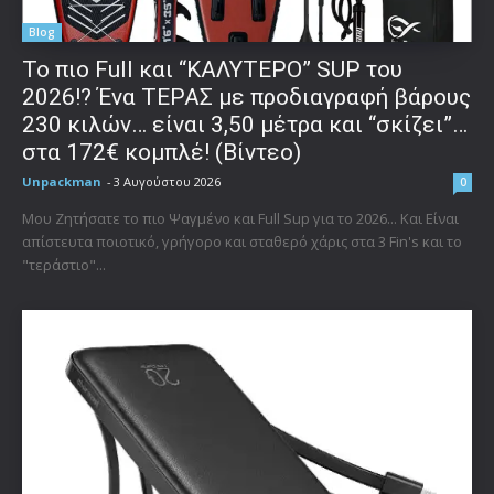
Blog
To πιο Full και “ΚΑΛΥΤΕΡΟ” SUP του
2026!? Ένα ΤΕΡΑΣ με προδιαγραφή βάρους
230 κιλών… είναι 3,50 μέτρα και “σκίζει”…
στα 172€ κομπλέ! (Βίντεο)
Unpackman
-
3 Αυγούστου 2026
0
Μου Ζητήσατε το πιο Ψαγμένο και Full Sup για το 2026... Και Είναι
απίστευτα ποιοτικό, γρήγορο και σταθερό χάρις στα 3 Fin's και το
"τεράστιο"...