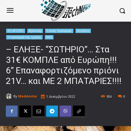
EU ΑΓΟΡΕΣ
Αξεσουάρ
Ειδικές Προσφορές
Κουπόνια
Η προσφορά της ημέρας
ΝΕΑ
– ΕΛΗΞΕ- “ΣΩΤΗΡΙΟ”… Στα
31€ ΚΟΜΠΛΕ από Ευρώπη!!!
6” Επαναφορτιζόμενο πριόνι
21V… και ΜΕ 2 ΜΠΑΤΑΡΙΕΣ!!!!
By
Maddoctor
1 Δεκεμβρίου 2022
506
0