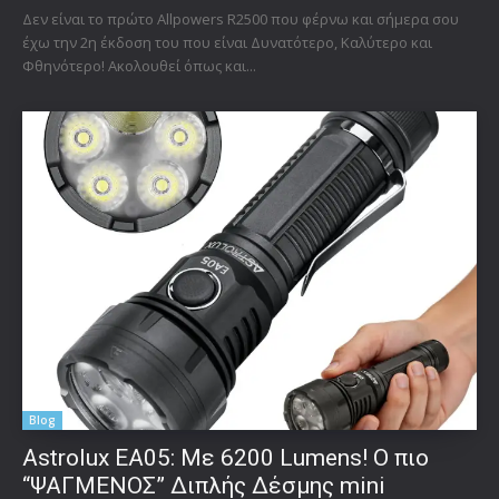
Δεν είναι το πρώτο Allpowers R2500 που φέρνω και σήμερα σου
έχω την 2η έκδοση του που είναι Δυνατότερο, Καλύτερο και
Φθηνότερο! Ακολουθεί όπως και...
Blog
Astrolux ΕΑ05: Με 6200 Lumens! Ο πιο
“ΨΑΓΜΕΝΟΣ” Διπλής Δέσμης mini