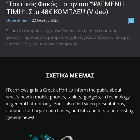
“Τακτικός Φακός… στην πιο “ΨΑΓΜΕΝΗ
ΤΙΜΗ”. Στα 48€ ΚΟΜΠΛΕ!!! (Video)
Unpackman
-
22 Ιουλίου 2026
0
Σε αυτό το κομμάτι της τεχνολογίας που περιέχει και τους
φακούς... πραγματικά μπορείς να χαθείς γιατί υπάρχουν, άπειρες
επιλογές λες και υπάρχει ένας φακός...
ΣΧΕΤΙΚΑ ΜΕ ΕΜΑΣ
iTechNews.gr is a Greek effort to inform the public about
what's new in mobile phones, tablets, gadgets, in technology
in general but not only. You'll also find video presentations,
coupons for bargain purchases, and lots and lots of interesting
general news!