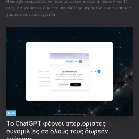
Η Google ετοιμάζεται να παρουσιάσει επίσημα τη σειρά Pixel 11
στις 12 Αυγούστου, όμως το μεγαλύτερο μέρος των specs και των
χαρακτηριστικών έχει ήδη...
ΝΕΑ
Το ChatGPT φέρνει απεριόριστες
συνομιλίες σε όλους τους δωρεάν
χρήστες