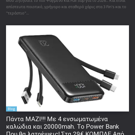
Μου Ζητήσατε το πιο Ψαγμένο και Full Sup για το 2026... Και Είναι
απίστευτα ποιοτικό, γρήγορο και σταθερό χάρις στα 3 Fin's και το
"τεράστιο"...
Blog
Πάντα ΜΑΖΙ!!! Με 4 ενσωματωμένα
καλώδια και 20000mah. Το Power Bank
Που θα λατρέψεις! Στα 29€ ΚΟΜΠΛΕ Από