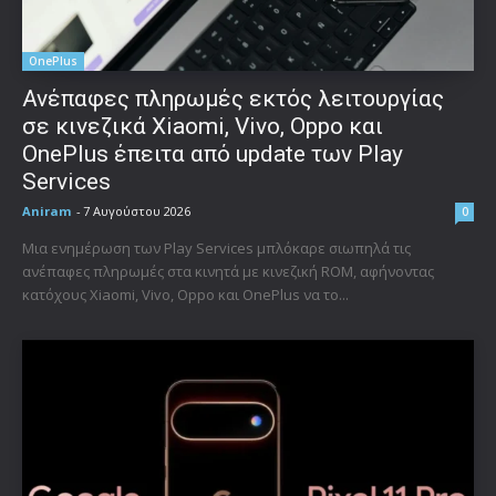
OnePlus
Ανέπαφες πληρωμές εκτός λειτουργίας
σε κινεζικά Xiaomi, Vivo, Oppo και
OnePlus έπειτα από update των Play
Services
Aniram
-
7 Αυγούστου 2026
0
Μια ενημέρωση των Play Services μπλόκαρε σιωπηλά τις
ανέπαφες πληρωμές στα κινητά με κινεζική ROM, αφήνοντας
κατόχους Xiaomi, Vivo, Oppo και OnePlus να το...