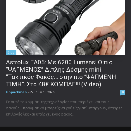
Blog
Astrolux ΕΑ05: Με 6200 Lumens! Ο πιο
“ΨΑΓΜΕΝΟΣ” Διπλής Δέσμης mini
“Τακτικός Φακός… στην πιο “ΨΑΓΜΕΝΗ
ΤΙΜΗ”. Στα 48€ ΚΟΜΠΛΕ!!! (Video)
Unpackman
-
22 Ιουλίου 2026
0
Σε αυτό το κομμάτι της τεχνολογίας που περιέχει και τους
φακούς... πραγματικά μπορείς να χαθείς γιατί υπάρχουν, άπειρες
επιλογές λες και υπάρχει ένας φακός...