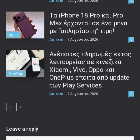
Aniram
-
7 Αυγούστου 2026
0
Τα iPhone 18 Pro και Pro
Max έρχονται σε ένα μήνα
με “απλησίαστη” τιμή!
Apple
Aniram
-
7 Αυγούστου 2026
0
Ανέπαφες πληρωμές εκτός
λειτουργίας σε κινεζικά
Xiaomi, Vivo, Oppo και
OnePlus
OnePlus έπειτα από update
των Play Services
Aniram
-
7 Αυγούστου 2026
0
Leave a reply