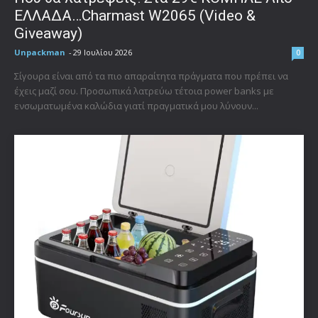
ΕΛΛΑΔΑ…Charmast W2065 (Video &
Giveaway)
Unpackman
-
29 Ιουλίου 2026
0
Σίγουρα είναι από τα πιο απαραίτητα πράγματα που πρέπει να
έχεις μαζί σου. Προσωπικά λατρεύω τέτοια power banks με
ενσωματωμένα καλώδια γιατί πραγματικά μου λύνουν...