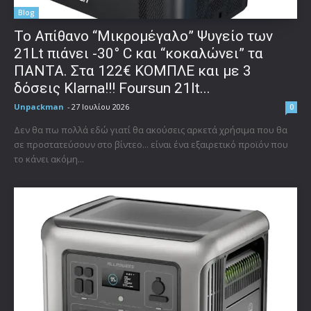
Blog
Το Απίθανο “Μικρομέγαλο” Ψυγείο των
21Lt πιάνει -30° C και “κοκαλώνει” τα
ΠΑΝΤΑ. Στα 122€ ΚΟΜΠΛΕ και με 3
δόσεις Klarna!!! Foursun 21lt...
Unpackman
-
27 Ιουλίου 2026
0
Δεν θα πω πολλά εδώ γιατί θα ακούσεις αρκετά χρήσιμα που θα
σε προστατεύσουν στο βίντεο... είναι ένα εξαιρετικό προϊόν που
το κάνει ακόμη...