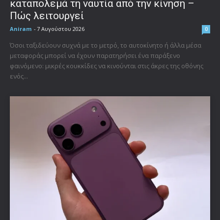
καταπολεμά τη ναυτία από την κίνηση –
Πώς λειτουργεί
Aniram
-
7 Αυγούστου 2026
0
Όσοι ταξιδεύουν συχνά με το μετρό, το αυτοκίνητο ή άλλα μέσα
μεταφοράς μπορεί να έχουν παρατηρήσει ένα παράξενο
φαινόμενο: μικρές κουκκίδες να κινούνται στις άκρες της οθόνης
ενός...