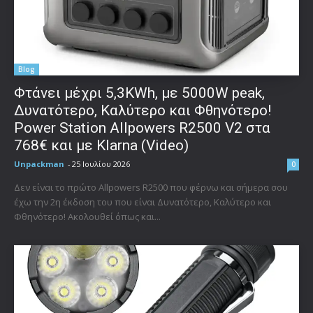
Blog
Φτάνει μέχρι 5,3KWh, με 5000W peak,
Δυνατότερο, Καλύτερο και Φθηνότερο!
Power Station Allpowers R2500 V2 στα
768€ και με Klarna (Video)
Unpackman
-
25 Ιουλίου 2026
0
Δεν είναι το πρώτο Allpowers R2500 που φέρνω και σήμερα σου
έχω την 2η έκδοση του που είναι Δυνατότερο, Καλύτερο και
Φθηνότερο! Ακολουθεί όπως και...