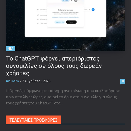
ΝΕΑ
Το ChatGPT φέρνει απεριόριστες
συνομιλίες σε όλους τους δωρεάν
χρήστες
Aniram
-
7 Αυγούστου 2026
0
Η OpenAI, σύμφωνα με επίσημη ανακοίνωση που κυκλοφόρησε
πριν από λίγες ώρες, αφαιρεί τα όρια στη συνομιλία για όλους
τους χρήστες του ChatGPT στα...
ΤΕΛΕΥΤΑΙΕΣ ΠΡΟΣΦΟΡΕΣ