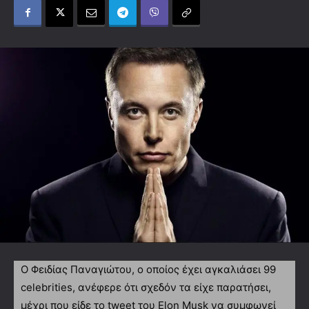
Ο Φειδίας Παναγιώτου, ο οποίος έχει αγκαλιάσει 99
celebrities, ανέφερε ότι σχεδόν τα είχε παρατήσει,
μέχρι που είδε το tweet του Elon Musk να συμφωνεί