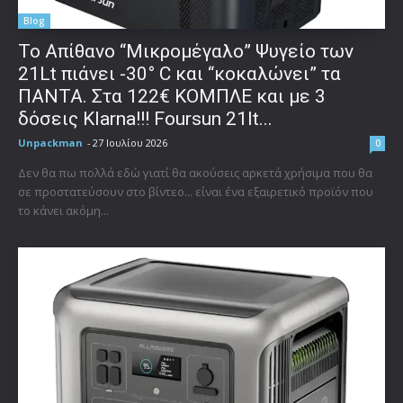
Blog
Το Απίθανο “Μικρομέγαλο” Ψυγείο των
21Lt πιάνει -30° C και “κοκαλώνει” τα
ΠΑΝΤΑ. Στα 122€ ΚΟΜΠΛΕ και με 3
δόσεις Klarna!!! Foursun 21lt...
Unpackman
-
27 Ιουλίου 2026
0
Δεν θα πω πολλά εδώ γιατί θα ακούσεις αρκετά χρήσιμα που θα
σε προστατεύσουν στο βίντεο... είναι ένα εξαιρετικό προϊόν που
το κάνει ακόμη...