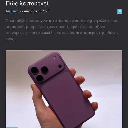
Πώς λειτουργεί
Aniram
-
7 Αυγούστου 2026
0
Όσοι ταξιδεύουν συχνά με το μετρό, το αυτοκίνητο ή άλλα μέσα
μεταφοράς μπορεί να έχουν παρατηρήσει ένα παράξενο
φαινόμενο: μικρές κουκκίδες να κινούνται στις άκρες της οθόνης
ενός...