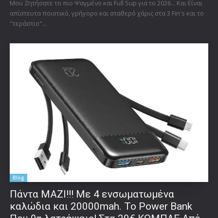
Μου Ζητήσατε το πιο Ψαγμένο και Full Sup για το 2026... Και Είναι
απίστευτα ποιοτικό, γρήγορο και σταθερό χάρις στα 3 Fin's και το
"τεράστιο"...
Blog
Πάντα ΜΑΖΙ!!! Με 4 ενσωματωμένα
καλώδια και 20000mah. Το Power Bank