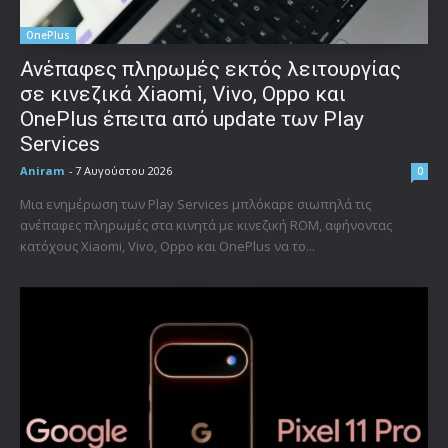
OnePlus
Ανέπαφες πληρωμές εκτός λειτουργίας
σε κινεζικά Xiaomi, Vivo, Oppo και
OnePlus έπειτα από update των Play
Services
Aniram
-
7 Αυγούστου 2026
0
Μια ενημέρωση των Play Services μπλόκαρε σιωπηλά τις
ανέπαφες πληρωμές στα κινητά με κινεζική ROM, αφήνοντας
κατόχους Xiaomi, Vivo, Oppo και OnePlus να το...