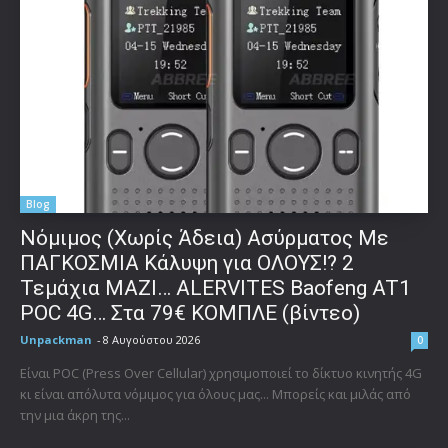
Blog
Νόμιμος (Χωρίς Άδεια) Ασύρματος Με
ΠΑΓΚΟΣΜΙΑ Κάλυψη για ΟΛΟΥΣ!? 2
Τεμάχια ΜΑΖΙ… ALERVITES Baofeng AT1
POC 4G… Στα 79€ ΚΟΜΠΛΕ (βίντεο)
Unpackman
-
8 Αυγούστου 2026
0
Είναι POC (Press Over Cellular) χρησιμοποιεί το δίκτυο κινητής 4G
κι είναι απόλυτα νόμιμος για όλους μας... Μπορείς και μιλάς από
την μια άκρη της...