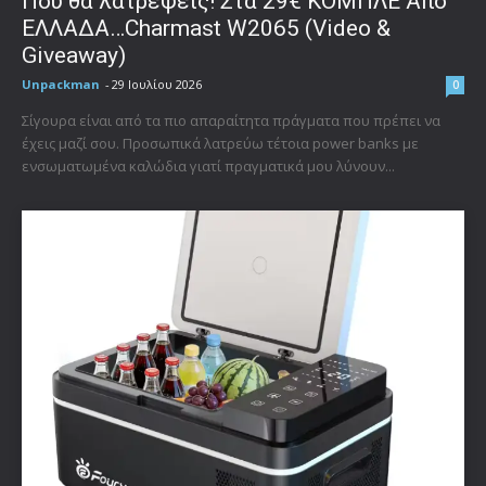
Που θα λατρέψεις! Στα 29€ ΚΟΜΠΛΕ Από
ΕΛΛΑΔΑ…Charmast W2065 (Video &
Giveaway)
Unpackman
-
29 Ιουλίου 2026
0
Σίγουρα είναι από τα πιο απαραίτητα πράγματα που πρέπει να
έχεις μαζί σου. Προσωπικά λατρεύω τέτοια power banks με
ενσωματωμένα καλώδια γιατί πραγματικά μου λύνουν...