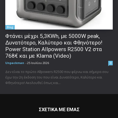
Blog
Φτάνει μέχρι 5,3KWh, με 5000W peak,
Δυνατότερο, Καλύτερο και Φθηνότερο!
Power Station Allpowers R2500 V2 στα
768€ και με Klarna (Video)
Unpackman
-
25 Ιουλίου 2026
0
Δεν είναι το πρώτο Allpowers R2500 που φέρνω και σήμερα σου
έχω την 2η έκδοση του που είναι Δυνατότερο, Καλύτερο και
Φθηνότερο! Ακολουθεί όπως και...
ΣΧΕΤΙΚΑ ΜΕ ΕΜΑΣ