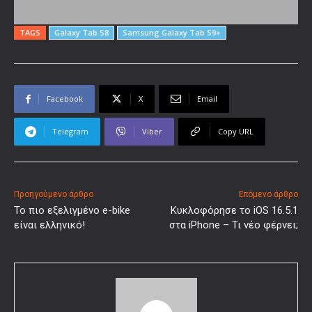
TAGS
Galaxy Tab S8
Samsung Galaxy Tab S9+
Facebook
X
Email
Telegram
Viber
Copy URL
Προηγούμενο άρθρο
Επόμενο άρθρο
Το πιο εξελιγμένο e-bike
Κυκλοφόρησε το iOS 16.5.1
είναι ελληνικό!
στα iPhone – Τι νέο φέρνει;