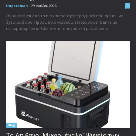
Unpackman
-
29 Ιουλίου 2026
0
Σίγουρα είναι από τα πιο απαραίτητα πράγματα που πρέπει να
έχεις μαζί σου. Προσωπικά λατρεύω τέτοια power banks με
ενσωματωμένα καλώδια γιατί πραγματικά μου λύνουν...
Blog
Το Απίθανο “Μικρομέγαλο” Ψυγείο των