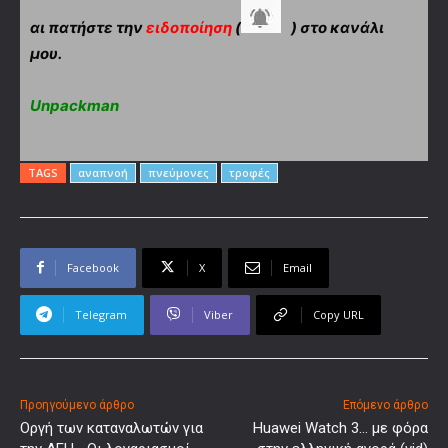
αι πατήστε την
ειδοποίηση
(
) στο κανάλι
μου.
Unpackman
TAGS
αναπνοή
πνεύμονες
τροφές
Facebook
X
Email
Telegram
Viber
Copy URL
Προηγούμενο άρθρο
Επόμενο άρθρο
Οργή των καταναλωτών για
Huawei Watch 3… με φόρα