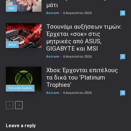
μάτι
ΝΕΑ
Aniram
-
6 Αυγούστου 2026
0
Τσουνάμι αυξήσεων τιμών:
Έρχεται «σοκ» στις
μητρικές από ASUS,
Asus
GIGABYTE και MSI
Aniram
-
6 Αυγούστου 2026
0
Xbox: Έρχονται επιτέλους
τα δικά του ‘Platinum
Trophies’
Console Games
Aniram
-
6 Αυγούστου 2026
0
Leave a reply