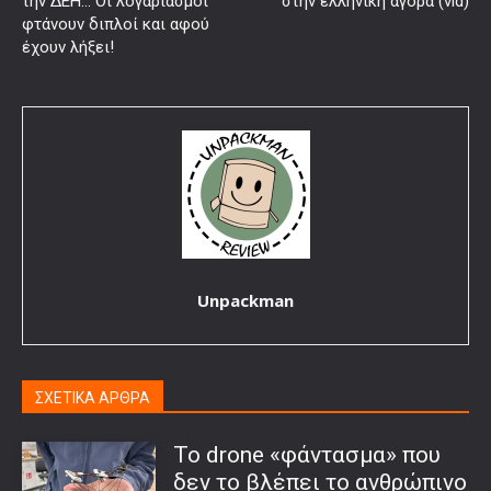
την ΔΕΗ… Οι λογαριασμοί
στην ελληνική αγορά (vid)
φτάνουν διπλοί και αφού
έχουν λήξει!
Unpackman
ΣΧΕΤΙΚΑ ΑΡΘΡΑ
Το drone «φάντασμα» που
δεν το βλέπει το ανθρώπινο