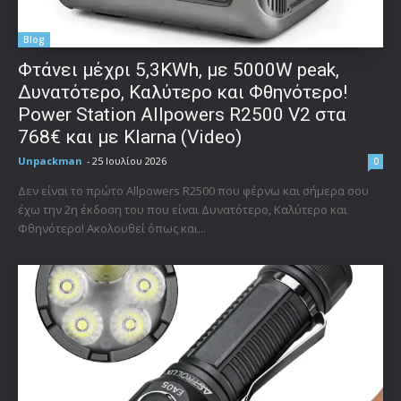
Blog
Φτάνει μέχρι 5,3KWh, με 5000W peak,
Δυνατότερο, Καλύτερο και Φθηνότερο!
Power Station Allpowers R2500 V2 στα
768€ και με Klarna (Video)
Unpackman
-
25 Ιουλίου 2026
0
Δεν είναι το πρώτο Allpowers R2500 που φέρνω και σήμερα σου
έχω την 2η έκδοση του που είναι Δυνατότερο, Καλύτερο και
Φθηνότερο! Ακολουθεί όπως και...