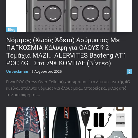
Blog
Νόμιμος (Χωρίς Άδεια) Ασύρματος Με
ΠΑΓΚΟΣΜΙΑ Κάλυψη για ΟΛΟΥΣ!? 2
Τεμάχια ΜΑΖΙ… ALERVITES Baofeng AT1
POC 4G… Στα 79€ ΚΟΜΠΛΕ (βίντεο)
Unpackman
-
8 Αυγούστου 2026
0
Είναι POC (Press Over Cellular) χρησιμοποιεί το δίκτυο κινητής 4G
κι είναι απόλυτα νόμιμος για όλους μας... Μπορείς και μιλάς από
την μια άκρη της...