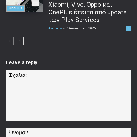
Xiaomi, Vivo, Oppo και
OnePlus
OnePlus έπειτα από update
των Play Services
Aniram
-
7 Αυγούστου 2026
0
Leave a reply
Σχόλιο:
Όν