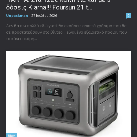
δόσεις Klarna!!! Foursun 21lt...
Unpackman
-
27 Ιουλίου 2026
0
Δεν θα πω πολλά εδώ γιατί θα ακούσεις αρκετά χρήσιμα που θα
σε προστατεύσουν στο βίντεο... είναι ένα εξαιρετικό προϊόν που
το κάνει ακόμη...
Blog