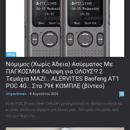
Blog
Νόμιμος (Χωρίς Άδεια) Ασύρματος Με
ΠΑΓΚΟΣΜΙΑ Κάλυψη για ΟΛΟΥΣ!? 2
Τεμάχια ΜΑΖΙ… ALERVITES Baofeng AT1
POC 4G… Στα 79€ ΚΟΜΠΛΕ (βίντεο)
Unpackman
-
8 Αυγούστου 2026
0
Είναι POC (Press Over Cellular) χρησιμοποιεί το δίκτυο κινητής 4G
κι είναι απόλυτα νόμιμος για όλους μας... Μπορείς και μιλάς από
την μια άκρη της...