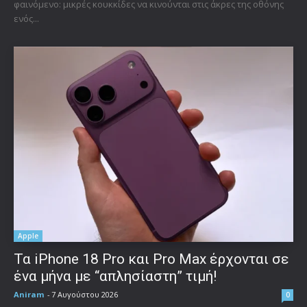
φαινόμενο: μικρές κουκκίδες να κινούνται στις άκρες της οθόνης
ενός...
Apple
Τα iPhone 18 Pro και Pro Max έρχονται σε
ένα μήνα με “απλησίαστη” τιμή!
Aniram
-
7 Αυγούστου 2026
0