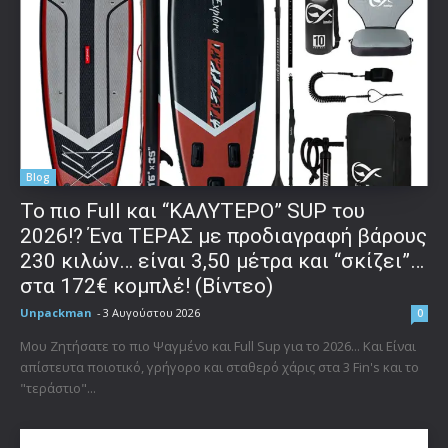
Blog
To πιο Full και “ΚΑΛΥΤΕΡΟ” SUP του
2026!? Ένα ΤΕΡΑΣ με προδιαγραφή βάρους
230 κιλών… είναι 3,50 μέτρα και “σκίζει”…
στα 172€ κομπλέ! (Βίντεο)
Unpackman
-
3 Αυγούστου 2026
0
Μου Ζητήσατε το πιο Ψαγμένο και Full Sup για το 2026... Και Είναι
απίστευτα ποιοτικό, γρήγορο και σταθερό χάρις στα 3 Fin's και το
"τεράστιο"...