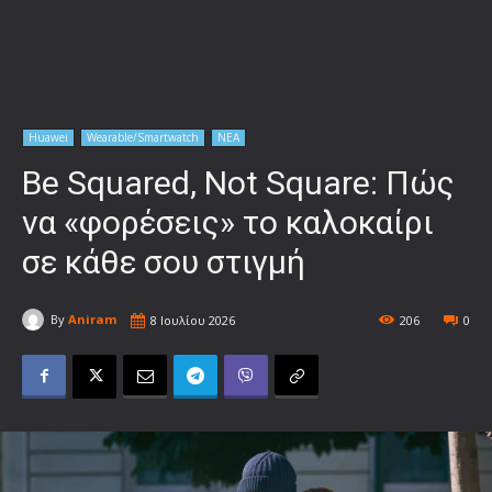
Huawei
Wearable/Smartwatch
ΝΕΑ
Be Squared, Not Square: Πώς
να «φορέσεις» το καλοκαίρι
σε κάθε σου στιγμή
By
Aniram
8 Ιουλίου 2026
206
0