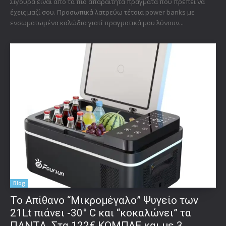
Σίγουρα είναι από τα πιο απαραίτητα πράγματα που πρέπει να
έχεις μαζί σου. Προσωπικά λατρεύω τέτοια power banks με
ενσωματωμένα καλώδια γιατί πραγματικά μου λύνουν...
Blog
Το Απίθανο “Μικρομέγαλο” Ψυγείο των
21Lt πιάνει -30° C και “κοκαλώνει” τα
ΠΑΝΤΑ. Στα 122€ ΚΟΜΠΛΕ και με 3