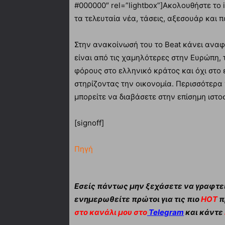
#000000″ rel=”lightbox”]Ακολουθήστε τ
τα τελευταία νέα, τάσεις, αξεσουάρ και π
Στην ανακοίνωσή του το Beat κάνει αναφο
είναι από τις χαμηλότερες στην Ευρώπη, τ
φόρους στο ελληνικό κράτος και όχι στο 
στηρίζοντας την οικονομία. Περισσότερα 
μπορείτε να διαβάσετε στην επίσημη ιστοσ
[signoff]
Πηγή
Εσείς πάντως μην ξεχάσετε να γραφτεί
ενημερωθείτε πρώτοι για τις πιο
HOT
π
στο κανάλι μου στο
Telegram
και κάντε