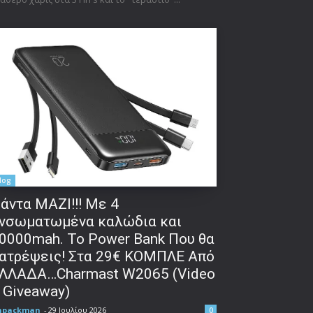
log
άντα ΜΑΖΙ!!! Με 4
νσωματωμένα καλώδια και
0000mah. Το Power Bank Που θα
ατρέψεις! Στα 29€ ΚΟΜΠΛΕ Από
ΛΛΑΔΑ…Charmast W2065 (Video
 Giveaway)
npackman
-
29 Ιουλίου 2026
0