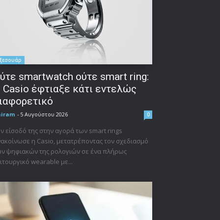
ξεσουάρ
ύτε smartwatch ούτε smart ring:
 Casio έφτιαξε κάτι εντελώς
ιαφορετικό
niram
-
5 Αυγούστου 2026
0
ν είσοδό της στην αγορά των smart rings
ακοίνωσε η Casio, μετατρέποντας τον σχεδιασμό
ν ψηφιακών της ρολογιών σε ένα πλήρως
ιτουργικό wearable με...