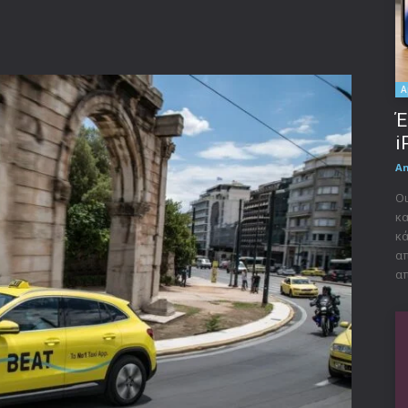
A
Έ
i
A
Οι
κα
κά
απ
απ