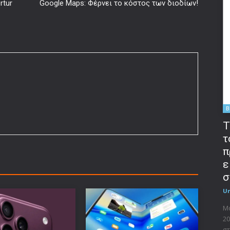
rtur
Google Maps: Φέρνει το κόστος των διοδίων!
B
T
τ
π
ε
σ
U
Μο
20
στ