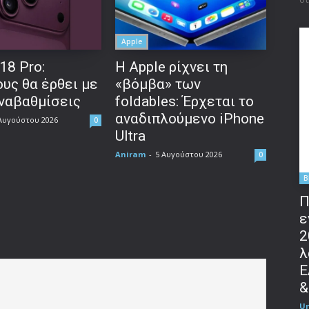
Apple
18 Pro:
Η Apple ρίχνει τη
υς θα έρθει με
«βόμβα» των
αναβαθμίσεις
foldables: Έρχεται το
αναδιπλούμενο iPhone
Αυγούστου 2026
0
Ultra
Aniram
-
5 Αυγούστου 2026
0
B
Π
ε
2
λ
Ε
&
U