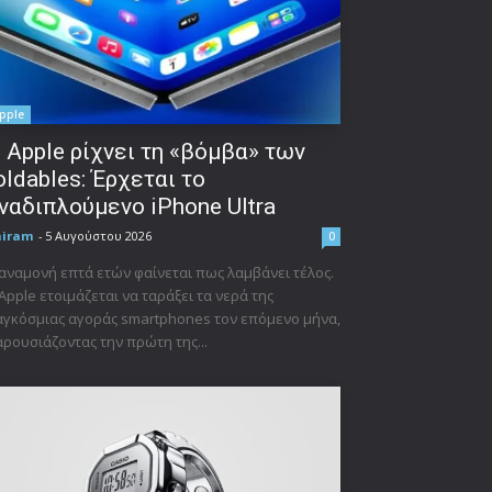
pple
 Apple ρίχνει τη «βόμβα» των
oldables: Έρχεται το
ναδιπλούμενο iPhone Ultra
niram
-
5 Αυγούστου 2026
0
αναμονή επτά ετών φαίνεται πως λαμβάνει τέλος.
Apple ετοιμάζεται να ταράξει τα νερά της
γκόσμιας αγοράς smartphones τον επόμενο μήνα,
ρουσιάζοντας την πρώτη της...