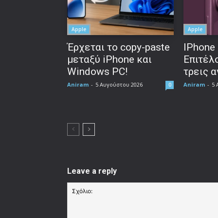
Apple
Apple
Έρχεται το copy-paste
IPhone 
μεταξύ iPhone και
Επιτέλο
Windows PC!
τρεις 
Aniram
-
5 Αυγούστου 2026
Aniram
-
5 
0
Leave a reply