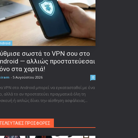
ndroid
ύθμισε σωστά το VPN σου στο
ndroid — αλλιώς προστατεύεσαι
όνο στα χαρτιά!
niram
-
5 Αυγούστου 2026
0
α VPN στο Android μπορεί να εγκατασταθεί με ένα
p, αλλά το αν προστατεύει πραγματικά όλη τη
σκευή ή απλώς δίνει την αίσθηση ασφάλειας...
ΤΕΛΕΥΤΑΙΕΣ ΠΡΟΣΦΟΡΕΣ