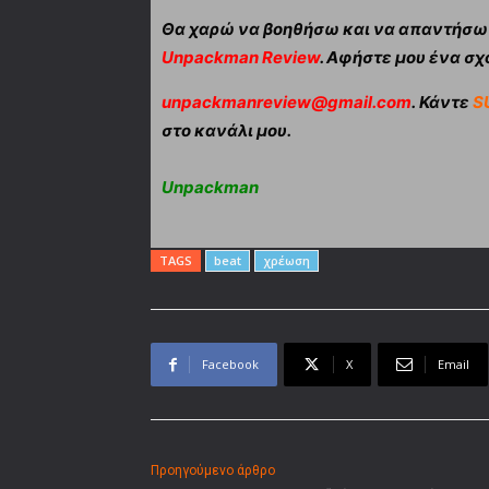
Θα χαρώ να βοηθήσω και να απαντήσω α
Unpackman Review
. Αφήστε μου ένα σχό
unpackmanreview@gmail.com
. Κάντε
S
στο κανάλι μου.
Unpackman
TAGS
beat
χρέωση
Facebook
X
Email
Προηγούμενο άρθρο