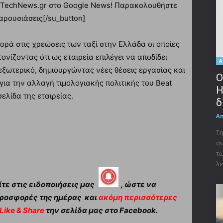
ο iTechNews.gr στο Google News! Παρακολουθήστε
αρουσιάσεις[/su_button]
ρά στις χρεώσεις των ταξί στην Ελλάδα οι οποίες
ονίζοντας ότι ως εταιρεία επιλέγει να αποδίδει
Α
εξωτερικό, δημιουργώντας νέες θέσεις εργασίας και
Ο
για την αλλαγή τιμολογιακής πολιτικής του Beat
Η
ελίδα της εταιρείας.
δ
A
Τη
αν
τω
λε
τε στις ειδοποιήσεις μας
, ώστε να
ροσφορές της ημέρας και
ακόμη περισσότερες
Like & Share
την σελίδα μας στο Facebook.