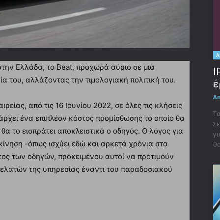
A
την Ελλάδα, το Beat, προχωρά αύριο σε μια
I
α του, αλλάζοντας την τιμολογιακή πολιτική του.
έ
A
ρείας, από τις 16 Ιουνίου 2022, σε όλες τις κλήσεις
Τα
άρχει ένα επιπλέον κόστος προμίσθωσης το οποίο θα
Σε
 θα το εισπράτει αποκλειστικά ο οδηγός. Ο λόγος για
γι
 κίνηση -όπως ισχύει εδώ και αρκετά χρόνια στα
θα
ατος των οδηγών, προκειμένου αυτοί να προτιμούν
πελατών της υπηρεσίας έναντι του παραδοσιακού