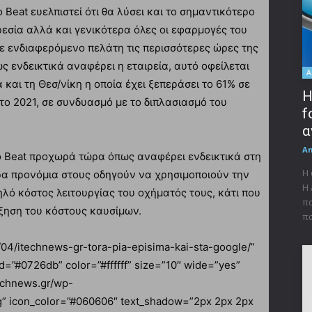
 Beat ευελπιστεί ότι θα λύσει και το σημαντικότερο
ρεσία αλλά και γενικότερα όλες οι εφαρμογές του
θε ενδιαφερόμενο πελάτη τις περισσότερες ώρες της
ς ενδεικτικά αναφέρει η εταιρεία, αυτό οφείλεται
A
και τη Θεσ/νίκη η οποία έχει ξεπεράσει το 61% σε
Η
 το 2021, σε συνδυασμό με το διπλασιασμό του
f
α
A
το Beat προχωρά τώρα όπως αναφέρει ενδεικτικά στη
Η 
ρα προνόμια στους οδηγούν να χρησιμοποιούν την
Η 
λό κόστος λειτουργίας του οχήματός τους, κάτι που
πα
ξηση του κόστους καυσίμων.
πα
0/04/itechnews-gr-tora-pia-episima-kai-sta-google/”
d=”#0726db” color=”#ffffff” size=”10″ wide=”yes”
technews.gr/wp-
g” icon_color=”#060606″ text_shadow=”2px 2px 2px