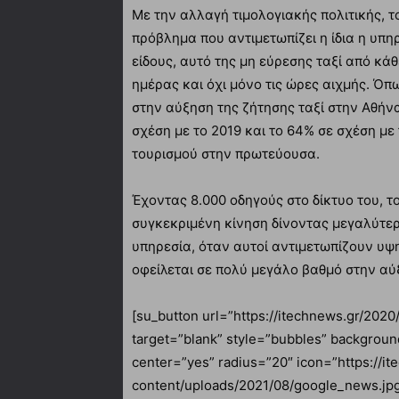
Με την αλλαγή τιμολογιακής πολιτικής, το
πρόβλημα που αντιμετωπίζει η ίδια η υπη
είδους, αυτό της μη εύρεσης ταξί από κά
ημέρας και όχι μόνο τις ώρες αιχμής. Όπω
στην αύξηση της ζήτησης ταξί στην Αθήνα 
σχέση με το 2019 και το 64% σε σχέση με
τουρισμού στην πρωτεύουσα.
Έχοντας 8.000 οδηγούς στο δίκτυο του, 
συγκεκριμένη κίνηση δίνοντας μεγαλύτε
υπηρεσία, όταν αυτοί αντιμετωπίζουν υψη
οφείλεται σε πολύ μεγάλο βαθμό στην αύ
[su_button url=”https://itechnews.gr/202
target=”blank” style=”bubbles” backgroun
center=”yes” radius=”20″ icon=”https://i
content/uploads/2021/08/google_news.jp