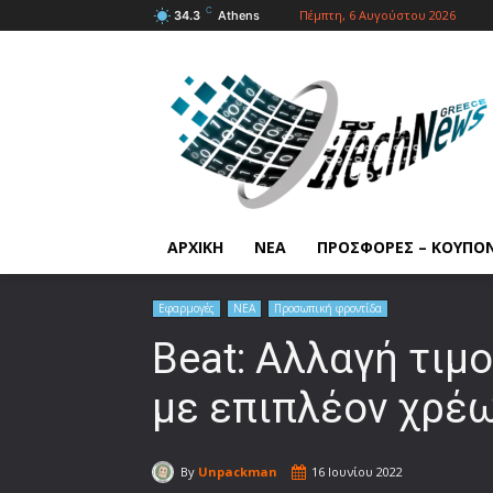
C
Πέμπτη, 6 Αυγούστου 2026
34.3
Athens
ΑΡΧΙΚΗ
ΝΕΑ
ΠΡΟΣΦΟΡΕΣ – ΚΟΥΠΟ
Εφαρμογές
ΝΕΑ
Προσωπική φροντίδα
Beat: Αλλαγή τιμ
με επιπλέον χρέ
By
Unpackman
16 Ιουνίου 2022