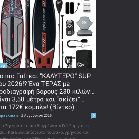
log
o πιο Full και “ΚΑΛΥΤΕΡΟ” SUP
ου 2026!? Ένα ΤΕΡΑΣ με
ροδιαγραφή βάρους 230 κιλών…
ίναι 3,50 μέτρα και “σκίζει”…
τα 172€ κομπλέ! (Βίντεο)
npackman
-
3 Αυγούστου 2026
0
υ Ζητήσατε το πιο Ψαγμένο και Full Sup για το
26... Και Είναι απίστευτα ποιοτικό, γρήγορο και
αθερό χάρις στα 3 Fin's και το "τεράστιο"...