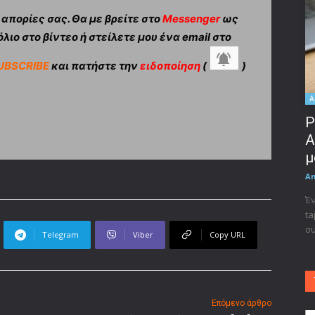
πορίες σας. Θα με βρείτε στο
Messenger
ως
λιο στο βίντεο ή στείλετε μου ένα email στο
UBSCRIBE
και πατήστε την
ειδοποίηση
(
)
A
Ρ
A
μ
A
Έν
ta
συ
Telegram
Viber
Copy URL
Επόμενο άρθρο