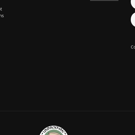
ot
ons
Co