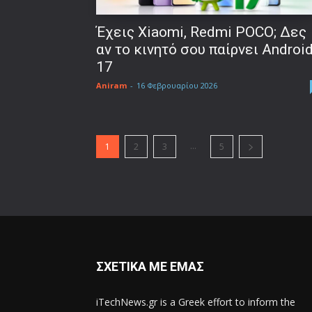
Έχεις Xiaomi, Redmi POCO; Δες
αν το κινητό σου παίρνει Androi
17
Aniram
-
16 Φεβρουαρίου 2026
...
1
2
3
5
ΣΧΕΤΙΚΑ ΜΕ ΕΜΑΣ
iTechNews.gr is a Greek effort to inform the