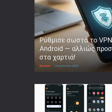
Ρύθμισε σωστά το VPN
Android — αλλιώς προσ
στα χαρτιά!
Aniram
-
5 Αυγούστου 2026