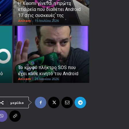
H Xiaomi γίνεται η πρώτη
εταιρεία που διαθέτει Android
ν
17 στις συσκευές της
Aniram
-
15 Ιουλίου 2026
Το κρυφό πλήκτρο SOS που
τό
έχει κάθε κινητό του Android
Aniram
-
26 Ιουνίου 2026
μερίδιο