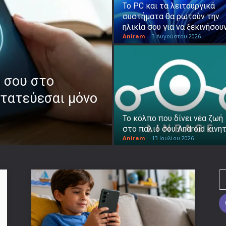
Το PC και τα λειτουργικά
συστήματα θα ρωτούν την
ηλικία σου για να ξεκινήσου
Aniram
-
3 Αυγούστου 2026
 σου στο
τατεύεσαι μόνο
Το κόλπο που δίνει νέα ζωή
στο παλιό σου Android κινη
Aniram
-
13 Ιουλίου 2026