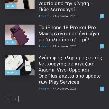
ναυτία από την κίνηση –
Apple
Πώς λειτουργεί
Aniram
-
7 Αυγούστου 2026
0
Τα iPhone 18 Pro και Pro
Max έρχονται σε ένα μήνα
με “απλησίαστη” τιμή!
Apple
Aniram
-
7 Αυγούστου 2026
0
Ανέπαφες πληρωμές εκτός
λειτουργίας σε κινεζικά
Xiaomi, Vivo, Oppo και
OnePlus
OnePlus έπειτα από update
των Play Services
Aniram
-
7 Αυγούστου 2026
0