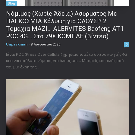
Blog
Νόμιμος (Χωρίς Άδεια) Ασύρματος Με
ΠΑΓΚΟΣΜΙΑ Κάλυψη για ΟΛΟΥΣ!? 2
Τεμάχια ΜΑΖΙ… ALERVITES Baofeng AT1
POC 4G… Στα 79€ ΚΟΜΠΛΕ (βίντεο)
Unpackman
-
8 Αυγούστου 2026
0
Είναι POC (Press Over Cellular) χρησιμοποιεί το δίκτυο κινητής 4G
κι είναι απόλυτα νόμιμος για όλους μας... Μπορείς και μιλάς από
την μια άκρη της...