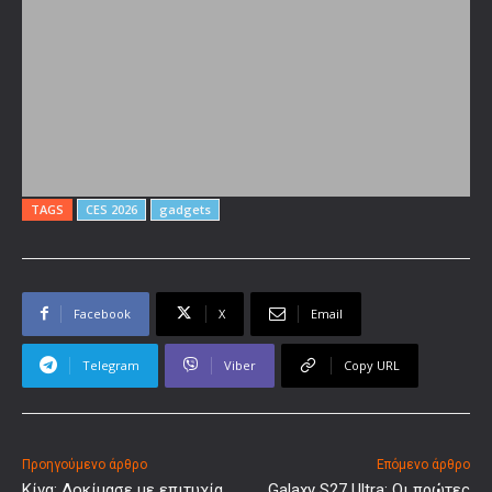
TAGS
CES 2026
gadgets
Facebook
X
Email
Telegram
Viber
Copy URL
Προηγούμενο άρθρο
Επόμενο άρθρο
Κίνα: Δοκίμασε με επιτυχία
Galaxy S27 Ultra: Οι πρώτες