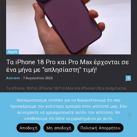
Apple
Τα iPhone 18 Pro και Pro Max έρχονται σε
ένα μήνα με “απλησίαστη” τιμή!
Aniram
-
7 Αυγούστου 2026
0
Τα iPhone 18 Pro, iPhone 18 Pro Max και iPhone Ultra αναμένεται
να παρουσιαστούν τον επόμενο μήνα από την Apple, με τον Mark
Χρησιμοποιούμε cookies για να διασφαλίσουμε ότι σας
Gurman...
προσφέρουμε την καλύτερη εμπειρία στον ιστότοπό μας. Εάν
συνεχίσετε να χρησιμοποιείτε αυτόν τον ιστότοπο, θα
υποθέσουμε ότι είστε ευχαριστημένοι με αυτό.
Αποδοχή
Μη αποδοχή
Πολιτική Aπορρήτου