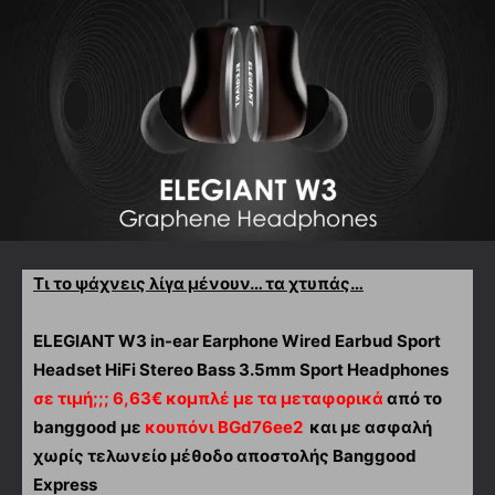
Τι το ψάχνεις λίγα μένουν… τα χτυπάς…
ELEGIANT W3 in-ear Earphone Wired Earbud Sport
Headset HiFi Stereo Bass 3.5mm Sport Headphones
σε τιμή;;; 6,63€ κομπλέ με τα μεταφορικά
από το
banggood με
κουπόνι BGd76ee2
και με ασφαλή
χωρίς τελωνείο μέθοδο αποστολής Banggood
Express