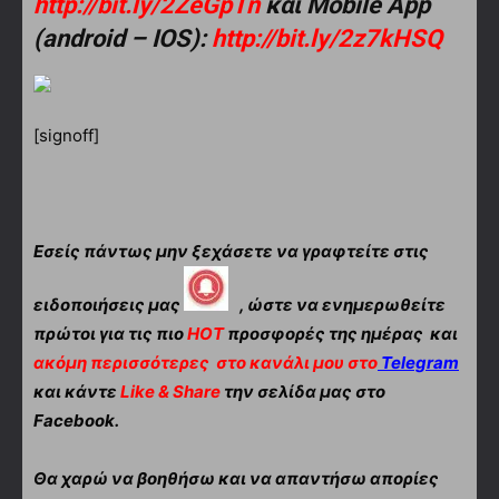
http://bit.ly/2ZeGpTn
και Mobile App
(android – IOS):
http://bit.ly/2z7kHSQ
[signoff]
Εσείς πάντως μην ξεχάσετε να γραφτείτε στις
ειδοποιήσεις μας
, ώστε να ενημερωθείτε
πρώτοι για τις πιο
HOT
προσφορές της ημέρας και
ακόμη περισσότερες
στο κανάλι μου στο
Telegram
και κάντε
Like & Share
την σελίδα μας στο
Facebook.
Θα χαρώ να βοηθήσω και να απαντήσω απορίες