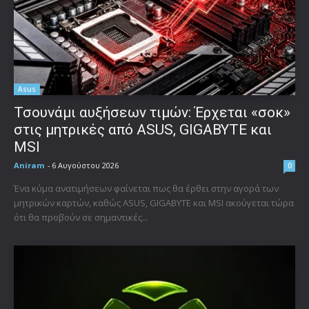
Asus
Τσουνάμι αυξήσεων τιμών: Έρχεται «σοκ»
στις μητρικές από ASUS, GIGABYTE και
MSI
Aniram
-
6 Αυγούστου 2026
0
Ένα κύμα ανατιμήσεων φαίνεται πως θα έρθει στην αγορά των
μητρικών καρτών, καθώς ASUS, GIGABYTE και MSI ακούγεται τώρα
ότι θα προβούν σε σημαντικές...