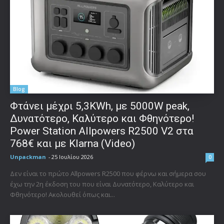
Blog
Φτάνει μέχρι 5,3KWh, με 5000W peak,
Δυνατότερο, Καλύτερο και Φθηνότερο!
Power Station Allpowers R2500 V2 στα
768€ και με Klarna (Video)
Unpackman
-
25 Ιουλίου 2026
0
Δεν είναι το πρώτο Allpowers R2500 που φέρνω και σήμερα σου
έχω την 2η έκδοση του που είναι Δυνατότερο, Καλύτερο και
Φθηνότερο! Ακολουθεί όπως και...