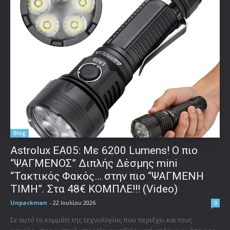
Blog
Astrolux ΕΑ05: Με 6200 Lumens! Ο πιο
“ΨΑΓΜΕΝΟΣ” Διπλής Δέσμης mini
“Τακτικός Φακός… στην πιο “ΨΑΓΜΕΝΗ
ΤΙΜΗ”. Στα 48€ ΚΟΜΠΛΕ!!! (Video)
Unpackman
-
22 Ιουλίου 2026
0
Σε αυτό το κομμάτι της τεχνολογίας που περιέχει και τους