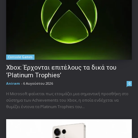
Console Games
Xbox: Έρχονται επιτέλους τα δικά του
‘Platinum Trophies’
Aniram
-
6 Αυγούστου 2026
0
Η Microsoft φαίνεται πως ετοιμάζει μια σημαντική προσθήκη στο
σύστημα των Achievements του Xbox, η οποία ενδέχεται να
θυμίζει έντονα τα Platinum Trophies του...