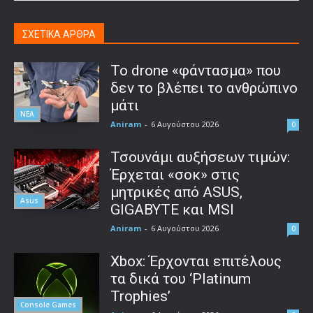
ΣΧΕΤΙΚΑ ΑΡΘΡΑ
Το drone «φάντασμα» που
δεν το βλέπει το ανθρώπινο
μάτι
ΝΕΑ
Aniram
-
6 Αυγούστου 2026
0
Τσουνάμι αυξήσεων τιμών:
Έρχεται «σοκ» στις
μητρικές από ASUS,
Asus
GIGABYTE και MSI
Aniram
-
6 Αυγούστου 2026
0
Xbox: Έρχονται επιτέλους
τα δικά του ‘Platinum
Trophies’
Console Games