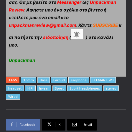
σας. Θα με βρείτε στο
Messenger
ως
Unpackman
Review
. Αφήστε μου ένα σχόλιο στο βίντεο ή
στείλετε μου ένα email στο
unpackmanreview@gmail.com
. Κάντε
SUBSCRIBE
κ
αι πατήστε την
ειδοποίηση
(
) στο κανάλι
μου.
Unpackman
TAGS
3.5mm
Bass
Earbud
earphone
ELEGIANT W3
headset
HiFi
In-ear
Sport
Sport Headphones
stereo
Wired
Facebook
X
Email