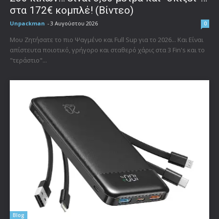
στα 172€ κομπλέ! (Βίντεο)
Unpackman
-
3 Αυγούστου 2026
0
Μου Ζητήσατε το πιο Ψαγμένο και Full Sup για το 2026... Και Είναι
απίστευτα ποιοτικό, γρήγορο και σταθερό χάρις στα 3 Fin's και το
"τεράστιο"...
Blog