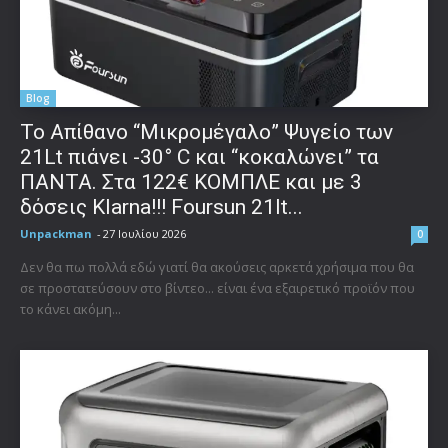
Blog
Το Απίθανο “Μικρομέγαλο” Ψυγείο των
21Lt πιάνει -30° C και “κοκαλώνει” τα
ΠΑΝΤΑ. Στα 122€ ΚΟΜΠΛΕ και με 3
δόσεις Klarna!!! Foursun 21lt...
Unpackman
-
27 Ιουλίου 2026
0
Δεν θα πω πολλά εδώ γιατί θα ακούσεις αρκετά χρήσιμα που θα
σε προστατεύσουν στο βίντεο... είναι ένα εξαιρετικό προϊόν που
το κάνει ακόμη...