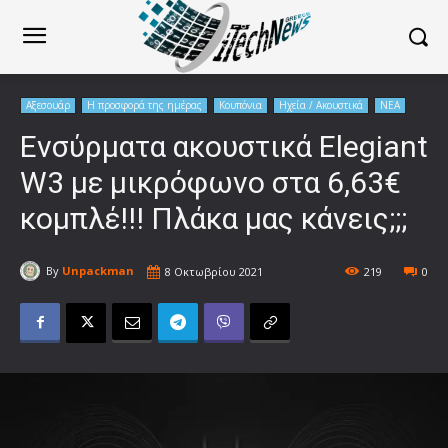
Αξεσουάρ
Η προσφορά της ημέρας
Κουπόνια
Ηχεία / Ακουστικά
ΝΕΑ
Ενσύρματα ακουστικά Elegiant
W3 με μικρόφωνο στα 6,63€
κομπλέ!!! Πλάκα μας κάνεις;;;
By
Unpackman
8 Οκτωβρίου 2021
219
0