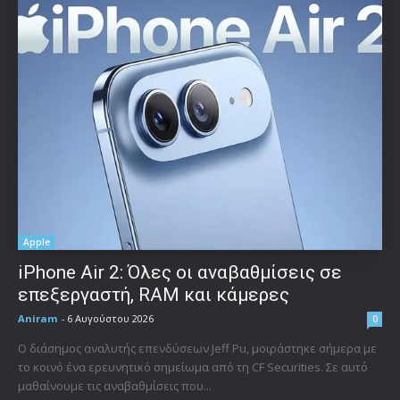
Apple
iPhone Air 2: Όλες οι αναβαθμίσεις σε
επεξεργαστή, RAM και κάμερες
Aniram
-
6 Αυγούστου 2026
0
Ο διάσημος αναλυτής επενδύσεων Jeff Pu, μοιράστηκε σήμερα με
το κοινό ένα ερευνητικό σημείωμα από τη CF Securities. Σε αυτό
μαθαίνουμε τις αναβαθμίσεις που...