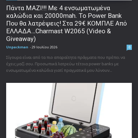
Πάντα ΜΑΖΙ!!! Με 4 ενσωματωμένα
καλώδια και 20000mah. Το Power Bank
Που θα λατρέψεις! Στα 29€ ΚΟΜΠΛΕ Από
ΕΛΛΑΔΑ…Charmast W2065 (Video &
Giveaway)
Unpackman
-
29 Ιουλίου 2026
0
Σίγουρα είναι από τα πιο απαραίτητα πράγματα που πρέπει να
έχεις μαζί σου. Προσωπικά λατρεύω τέτοια power banks με
ενσωματωμένα καλώδια γιατί πραγματικά μου λύνουν...