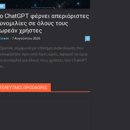
ΕΑ
ο ChatGPT φέρνει απεριόριστες
υνομιλίες σε όλους τους
ωρεάν χρήστες
niram
-
7 Αυγούστου 2026
0
 OpenAI, σύμφωνα με επίσημη ανακοίνωση που
κλοφόρησε πριν από λίγες ώρες, αφαιρεί τα όρια
η συνομιλία για όλους τους χρήστες του ChatGPT
α...
ΤΕΛΕΥΤΑΙΕΣ ΠΡΟΣΦΟΡΕΣ