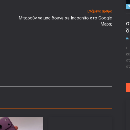
Ν
Επόμενο άρθρο
Τ
Μπορούν να μας δούνε σε Incognito στο Google
σ
Maps;
δ
A
Η
κυ
στ
στ