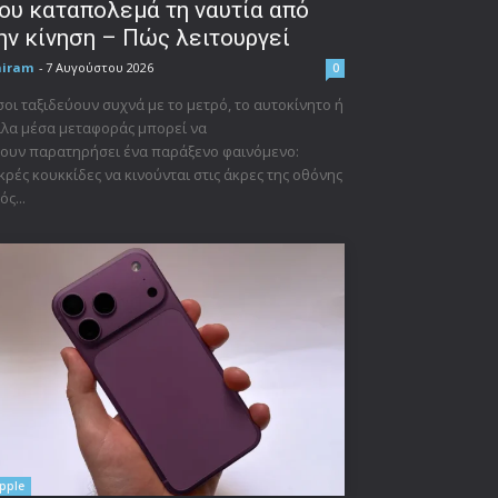
ου καταπολεμά τη ναυτία από
ην κίνηση – Πώς λειτουργεί
niram
-
7 Αυγούστου 2026
0
οι ταξιδεύουν συχνά με το μετρό, το αυτοκίνητο ή
λα μέσα μεταφοράς μπορεί να
ουν παρατηρήσει ένα παράξενο φαινόμενο:
κρές κουκκίδες να κινούνται στις άκρες της οθόνης
ός...
pple