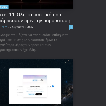
oogle
ixel 11: Όλα τα μυστικά που
ιέρρευσαν πριν την παρουσίαση
niram
-
7 Αυγούστου 2026
0
Google ετοιμάζεται να παρουσιάσει επίσημα τη
ιρά Pixel 11 στις 12 Αυγούστου, όμως το
γαλύτερο μέρος των specs και των
ρακτηριστικών έχει ήδη...