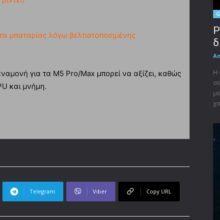
G
P
τα μπαταρίας λόγω βελτιστοποιημένης
δ
A
Η 
ναμονή για τα M5 Pro/Max μπορεί να αξίζει, καθώς
σε
PU και μνήμη.
με
χα
Telegram
Viber
Copy URL