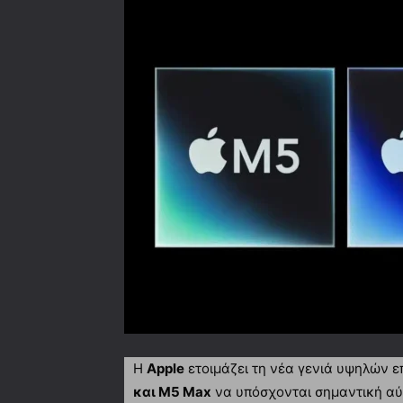
Η
Apple
ετοιμάζει τη νέα γενιά υψηλών ε
και M5 Max
να υπόσχονται σημαντική αύξ