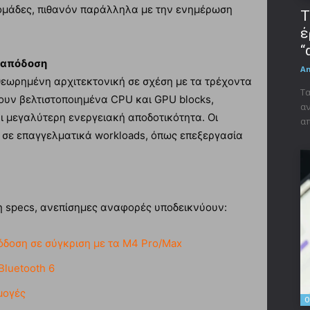
δομάδες, πιθανόν παράλληλα με την ενημέρωση
Τ
έ
“
 απόδοση
A
θεωρημένη αρχιτεκτονική σε σχέση με τα τρέχοντα
Τα
ουν βελτιστοποιημένα CPU και GPU blocks,
αν
 μεγαλύτερη ενεργειακή αποδοτικότητα. Οι
απ
 σε επαγγελματικά workloads, όπως επεξεργασία
ρη specs, ανεπίσημες αναφορές υποδεικνύουν:
δοση σε σύγκριση με τα M4 Pro/Max
Bluetooth 6
μογές
O