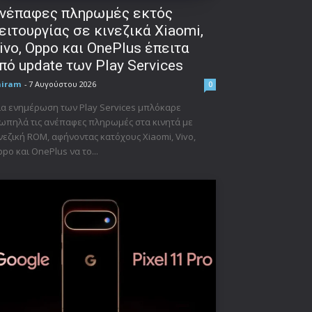
νέπαφες πληρωμές εκτός
ειτουργίας σε κινεζικά Xiaomi,
ivo, Oppo και OnePlus έπειτα
πό update των Play Services
niram
-
7 Αυγούστου 2026
0
α ενημέρωση των Play Services μπλόκαρε
ωπηλά τις ανέπαφες πληρωμές στα κινητά με
νεζική ROM, αφήνοντας κατόχους Xiaomi, Vivo,
po και OnePlus να το...