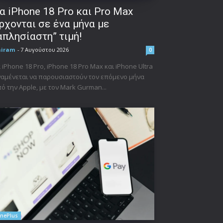
α iPhone 18 Pro και Pro Max
ρχονται σε ένα μήνα με
απλησίαστη” τιμή!
niram
-
7 Αυγούστου 2026
0
 iPhone 18 Pro, iPhone 18 Pro Max και iPhone Ultra
αμένεται να παρουσιαστούν τον επόμενο μήνα
ό την Apple, με τον Mark Gurman...
nePlus