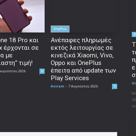
OnePlus
B
ne 18 Pro και
Ανέπαφες πληρωμές
T
x έρχονται σε
εκτός λειτουργίας σε
τ
να με
κινεζικά Xiaomi, Vivo,
π
αστη” τιμή!
Oppo και OnePlus
ε
έπειτα από update των
Αυγούστου 2026
0
σ
Play Services
U
Aniram
-
7 Αυγούστου 2026
0
Μο
20
στ