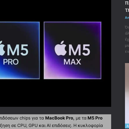
π
τ
A
Όσ
άλ
έχ
μι
εν
πιδόσεων chips για τα
MacBook Pro,
με τα
M5 Pro
ηση σε CPU, GPU και AI επιδόσεις. Η κυκλοφορία
A