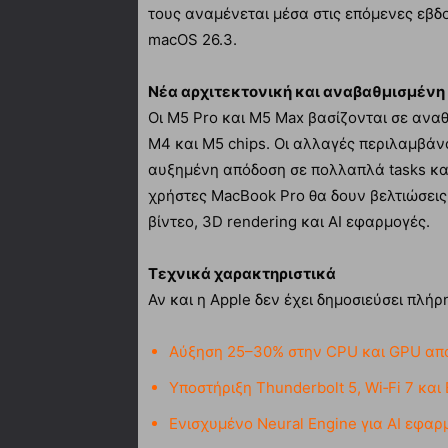
τους αναμένεται μέσα στις επόμενες εβ
macOS 26.3.
Νέα αρχιτεκτονική και αναβαθμισμένη
Οι M5 Pro και M5 Max βασίζονται σε ανα
M4 και M5 chips. Οι αλλαγές περιλαμβάν
αυξημένη απόδοση σε πολλαπλά tasks και
χρήστες MacBook Pro θα δουν βελτιώσεις
βίντεο, 3D rendering και AI εφαρμογές.
Τεχνικά χαρακτηριστικά
Αν και η Apple δεν έχει δημοσιεύσει πλή
Αύξηση 25–30% στην CPU και GPU από
Υποστήριξη Thunderbolt 5, Wi‑Fi 7 και 
Ενισχυμένο Neural Engine για AI εφαρ