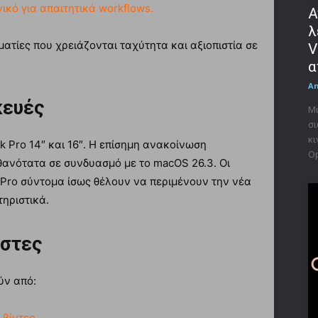
ικό για απαιτητικά workflows.
Α
λ
ατίες που χρειάζονται ταχύτητα και αξιοπιστία σε
V
α
A
κευές
Μι
σι
κι
k Pro 14″ και 16″. Η επίσημη ανακοίνωση
Op
θανότατα σε συνδυασμό με το macOS 26.3. Οι
Pro σύντομα ίσως θέλουν να περιμένουν την νέα
ηριστικά.
ήστες
ύν από:
 βίντεο