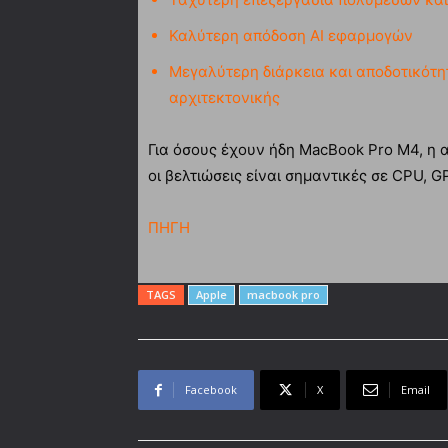
Καλύτερη απόδοση AI εφαρμογών
Μεγαλύτερη διάρκεια και αποδοτικότη
αρχιτεκτονικής
Για όσους έχουν ήδη MacBook Pro M4, η α
οι βελτιώσεις είναι σημαντικές σε CPU, G
ΠΗΓΗ
TAGS
Apple
macbook pro
Facebook
X
Email