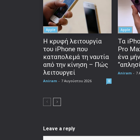
Apple
Apple
Η κρυφή λειτουργία
Τα iPho
του iPhone που
Pro Ma
καταπολεμά τη ναυτία
ένα μή
από την κίνηση – Πώς
“απλησί
λειτουργεί
Aniram
-
7 
Aniram
-
7 Αυγούστου 2026
0
Leave a reply