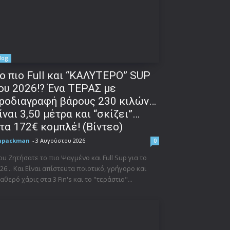
log
o πιο Full και “ΚΑΛΥΤΕΡΟ” SUP
ου 2026!? Ένα ΤΕΡΑΣ με
ροδιαγραφή βάρους 230 κιλών…
ίναι 3,50 μέτρα και “σκίζει”…
τα 172€ κομπλέ! (Βίντεο)
npackman
-
3 Αυγούστου 2026
0
υ Ζητήσατε το πιο Ψαγμένο και Full Sup για το
26... Και Είναι απίστευτα ποιοτικό, γρήγορο και
αθερό χάρις στα 3 Fin's και το "τεράστιο"...