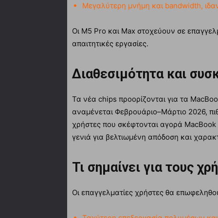
Μεγαλύτερη μνήμη και bandwidth, ιδαν
Οι M5 Pro και Max στοχεύουν σε επαγγελμ
απαιτητικές εργασίες.
Διαθεσιμότητα και συσ
Τα νέα chips προορίζονται για τα MacBoo
αναμένεται Φεβρουάριο–Μάρτιο 2026, πι
χρήστες που σκέφτονται αγορά MacBook 
γενιά για βελτιωμένη απόδοση και χαρακτ
Τι σημαίνει για τους χρ
Οι επαγγελματίες χρήστες θα επωφεληθο
Ταχύτερη επεξεργασία πολυμέσων και