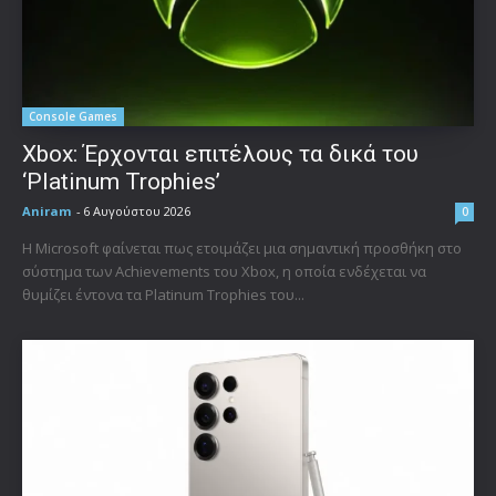
Console Games
Xbox: Έρχονται επιτέλους τα δικά του
‘Platinum Trophies’
Aniram
-
6 Αυγούστου 2026
0
Η Microsoft φαίνεται πως ετοιμάζει μια σημαντική προσθήκη στο
σύστημα των Achievements του Xbox, η οποία ενδέχεται να
θυμίζει έντονα τα Platinum Trophies του...