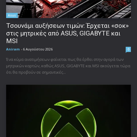
Asus
Τσουνάμι αυξήσεων τιμών: Έρχεται «σοκ»
στις μητρικές από ASUS, GIGABYTE και
MSI
Aniram
-
6 Αυγούστου 2026
0
Ένα κύμα ανατιμήσεων φαίνεται πως θα έρθει στην αγορά των
μητρικών καρτών, καθώς ASUS, GIGABYTE και MSI ακούγεται τώρα
ότι θα προβούν σε σημαντικές...