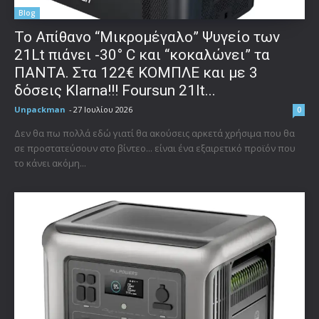
Blog
Το Απίθανο “Μικρομέγαλο” Ψυγείο των
21Lt πιάνει -30° C και “κοκαλώνει” τα
ΠΑΝΤΑ. Στα 122€ ΚΟΜΠΛΕ και με 3
δόσεις Klarna!!! Foursun 21lt...
Unpackman
-
27 Ιουλίου 2026
0
Δεν θα πω πολλά εδώ γιατί θα ακούσεις αρκετά χρήσιμα που θα
σε προστατεύσουν στο βίντεο... είναι ένα εξαιρετικό προϊόν που
το κάνει ακόμη...