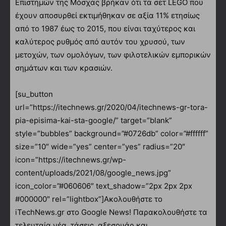
Επιστημών της Μόσχας βρήκαν ότι τα σετ LEGO που
έχουν αποσυρθεί εκτιμήθηκαν σε αξία 11% ετησίως
από το 1987 έως το 2015, που είναι ταχύτερος και
καλύτερος ρυθμός από αυτόν του χρυσού, των
μετοχών, των ομολόγων, των φιλοτελικών εμπορικών
σημάτων και των κρασιών.
[su_button
url=”https://itechnews.gr/2020/04/itechnews-gr-tora-
pia-episima-kai-sta-google/” target=”blank”
style=”bubbles” background=”#0726db” color=”#ffffff”
size=”10″ wide=”yes” center=”yes” radius=”20″
icon=”https://itechnews.gr/wp-
content/uploads/2021/08/google_news.jpg”
icon_color=”#060606″ text_shadow=”2px 2px 2px
#000000″ rel=”lightbox”]Ακολουθήστε το
iTechNews.gr στο Google News! Παρακολουθήστε τα
τελευταία νέα, τάσεις, αξεσουάρ και