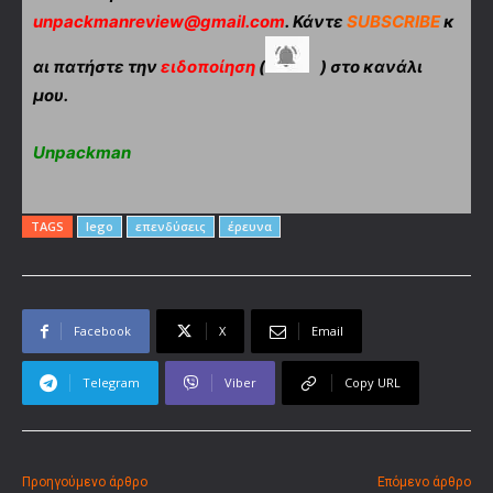
unpackmanreview@gmail.com
. Κάντε
SUBSCRIBE
κ
αι πατήστε την
ειδοποίηση
(
) στο κανάλι
μου.
Unpackman
TAGS
lego
επενδύσεις
έρευνα
Facebook
X
Email
Telegram
Viber
Copy URL
Προηγούμενο άρθρο
Επόμενο άρθρο