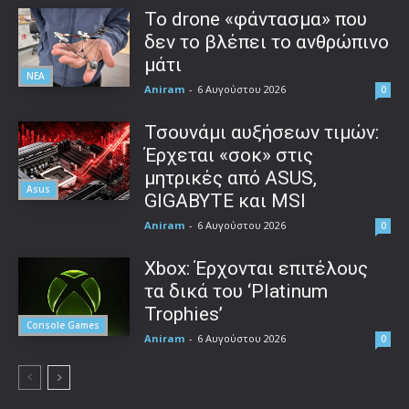
Το drone «φάντασμα» που
δεν το βλέπει το ανθρώπινο
μάτι
ΝΕΑ
Aniram
-
6 Αυγούστου 2026
0
Τσουνάμι αυξήσεων τιμών:
Έρχεται «σοκ» στις
μητρικές από ASUS,
Asus
GIGABYTE και MSI
Aniram
-
6 Αυγούστου 2026
0
Xbox: Έρχονται επιτέλους
τα δικά του ‘Platinum
Trophies’
Console Games
Aniram
-
6 Αυγούστου 2026
0