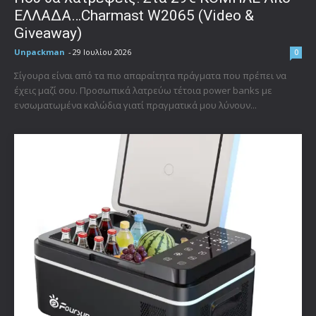
ΕΛΛΑΔΑ…Charmast W2065 (Video &
Giveaway)
Unpackman
-
29 Ιουλίου 2026
0
Σίγουρα είναι από τα πιο απαραίτητα πράγματα που πρέπει να
έχεις μαζί σου. Προσωπικά λατρεύω τέτοια power banks με
ενσωματωμένα καλώδια γιατί πραγματικά μου λύνουν...