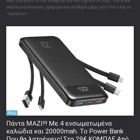
Μου Ζητήσατε το πιο Ψαγμένο και Full Sup για το 2026... Και Είναι
απίστευτα ποιοτικό, γρήγορο και σταθερό χάρις στα 3 Fin's και το
"τεράστιο"...
Blog
Πάντα ΜΑΖΙ!!! Με 4 ενσωματωμένα
καλώδια και 20000mah. Το Power Bank
Που θα λατρέψεις! Στα 29€ ΚΟΜΠΛΕ Από