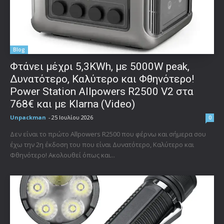
Blog
Φτάνει μέχρι 5,3KWh, με 5000W peak,
Δυνατότερο, Καλύτερο και Φθηνότερο!
Power Station Allpowers R2500 V2 στα
768€ και με Klarna (Video)
Unpackman
-
25 Ιουλίου 2026
0
Δεν είναι το πρώτο Allpowers R2500 που φέρνω και σήμερα σου
έχω την 2η έκδοση του που είναι Δυνατότερο, Καλύτερο και
Φθηνότερο! Ακολουθεί όπως και...