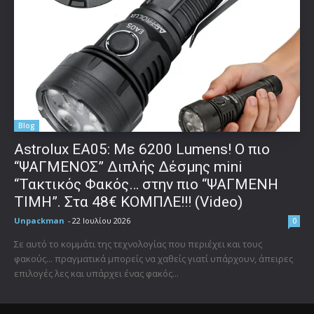
Blog
Astrolux ΕΑ05: Με 6200 Lumens! Ο πιο
“ΨΑΓΜΕΝΟΣ” Διπλής Δέσμης mini
“Τακτικός Φακός… στην πιο “ΨΑΓΜΕΝΗ
ΤΙΜΗ”. Στα 48€ ΚΟΜΠΛΕ!!! (Video)
Unpackman
-
22 Ιουλίου 2026
0
Σε αυτό το κομμάτι της τεχνολογίας που περιέχει και τους
φακούς... πραγματικά μπορείς να χαθείς γιατί υπάρχουν, άπειρες
επιλογές λες και υπάρχει ένας φακός...