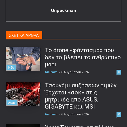
Unpackman
ΣΧΕΤΙΚΑ ΑΡΘΡΑ
Το drone «φάντασμα» που
δεν το βλέπει το ανθρώπινο
μάτι
ΝΕΑ
Aniram
-
6 Αυγούστου 2026
0
Τσουνάμι αυξήσεων τιμών:
Έρχεται «σοκ» στις
μητρικές από ASUS,
Asus
GIGABYTE και MSI
Aniram
-
6 Αυγούστου 2026
0