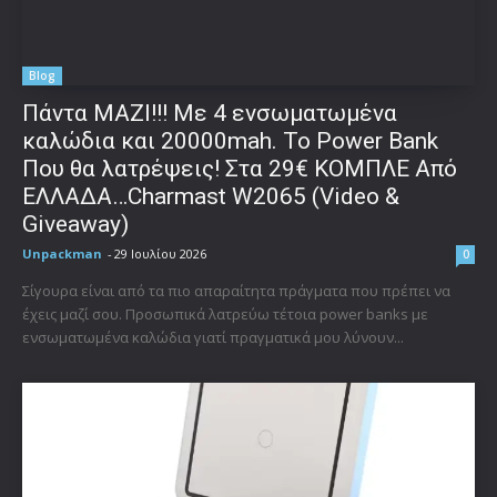
Blog
Πάντα ΜΑΖΙ!!! Με 4 ενσωματωμένα
καλώδια και 20000mah. Το Power Bank
Που θα λατρέψεις! Στα 29€ ΚΟΜΠΛΕ Από
ΕΛΛΑΔΑ…Charmast W2065 (Video &
Giveaway)
Unpackman
-
29 Ιουλίου 2026
0
Σίγουρα είναι από τα πιο απαραίτητα πράγματα που πρέπει να
έχεις μαζί σου. Προσωπικά λατρεύω τέτοια power banks με
ενσωματωμένα καλώδια γιατί πραγματικά μου λύνουν...