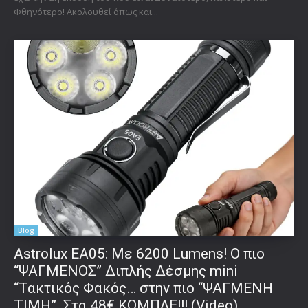
Φθηνότερο! Ακολουθεί όπως και...
Blog
Astrolux ΕΑ05: Με 6200 Lumens! Ο πιο
“ΨΑΓΜΕΝΟΣ” Διπλής Δέσμης mini
“Τακτικός Φακός… στην πιο “ΨΑΓΜΕΝΗ
ΤΙΜΗ”. Στα 48€ ΚΟΜΠΛΕ!!! (Video)