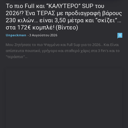
To πιο Full και “ΚΑΛΥΤΕΡΟ” SUP του
2026!? Ένα ΤΕΡΑΣ με προδιαγραφή βάρους
230 κιλών… είναι 3,50 μέτρα και “σκίζει”…
στα 172€ κομπλέ! (Βίντεο)
Unpackman
-
3 Αυγούστου 2026
0
Μου Ζητήσατε το πιο Ψαγμένο και Full Sup για το 2026... Και Είναι
απίστευτα ποιοτικό, γρήγορο και σταθερό χάρις στα 3 Fin's και το
"τεράστιο"...