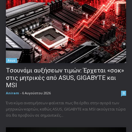
Asus
Τσουνάμι αυξήσεων τιμών: Έρχεται «σοκ»
στις μητρικές από ASUS, GIGABYTE και
MSI
Aniram
-
6 Αυγούστου 2026
0
Ένα κύμα ανατιμήσεων φαίνεται πως θα έρθει στην αγορά των
μητρικών καρτών, καθώς ASUS, GIGABYTE και MSI ακούγεται τώρα
ότι θα προβούν σε σημαντικές...