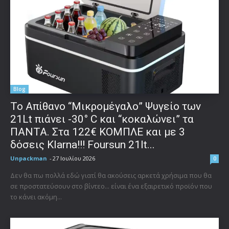
Blog
Το Απίθανο “Μικρομέγαλο” Ψυγείο των
21Lt πιάνει -30° C και “κοκαλώνει” τα
ΠΑΝΤΑ. Στα 122€ ΚΟΜΠΛΕ και με 3
δόσεις Klarna!!! Foursun 21lt...
Unpackman
-
27 Ιουλίου 2026
0
Δεν θα πω πολλά εδώ γιατί θα ακούσεις αρκετά χρήσιμα που θα
σε προστατεύσουν στο βίντεο... είναι ένα εξαιρετικό προϊόν που
το κάνει ακόμη...