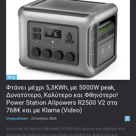
Blog
Φτάνει μέχρι 5,3KWh, με 5000W peak,
Δυνατότερο, Καλύτερο και Φθηνότερο!
Power Station Allpowers R2500 V2 στα
768€ και με Klarna (Video)
Unpackman
-
25 Ιουλίου 2026
0
Δεν είναι το πρώτο Allpowers R2500 που φέρνω και σήμερα σου
έχω την 2η έκδοση του που είναι Δυνατότερο, Καλύτερο και