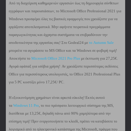
Από τη διαχείριση καθημερινών εργασιών έως τη δημιουργία σύνθετων
εγγράφων και παρουσιάσεων, το Microsoft Office Professional 2021 για
Windows προσφέρει όλες τις βασικές εφαρμογές που χρειάζεστε για να
εργάζεστε αποτελεσματικά.
Μην αφήνετε πειρατικά προγράμματα
παραγωγικότητας και άχρηστα συστήματα να επιβραδύνουν την
αποδοτικότητα της εργασίας σας! Στο Godeal24 με
το Autumn Sale
μπορείτε να αγοράσετε το MS Office και τα Windows σε φοβερή τιμή!
Αποκτήστε το
Microsoft Office 2021 Pro Plus
με έκπτωση για 27,25€.
Αγορά εφάπαξ για ισόβια χρήση! Αν χρειάζεστε περισσότερες εκδόσεις
Office για περισσότερους υπολογιστές, το Office 2021 Professional Plus
για 5 PC κοστίζει μόνο 17,25€/ PC.
Η εξοικονόμηση χρημάτων είναι αρκετά εύκολη! Εκτός αυτού
τα
Windows 11 Pro
, το πιο πρόσφατο λειτουργικό σύστημα της MS,
διατίθεται με 13,25€, δηλαδή πάνω από 90% χαμηλότερα από την
επίσημη τιμή! Πριν ενεργοποιήσετε το κλειδί, πρέπει να κατεβάσετε το
λογισμικό από το ηλεκτρονικό κατάστημα της Microsoft, πράγμα που