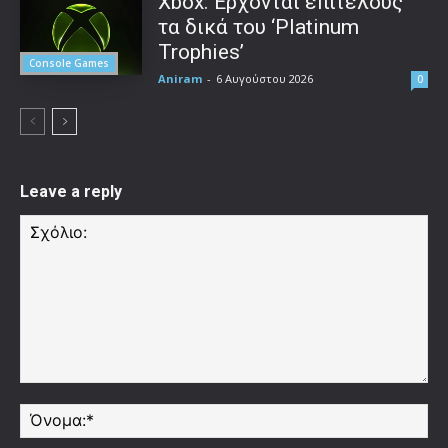
Xbox: Έρχονται επιτέλους
τα δικά του ‘Platinum
Trophies’
Console Games
Aniram
-
6 Αυγούστου 2026
0
Leave a reply
Σχόλιο:
Όν