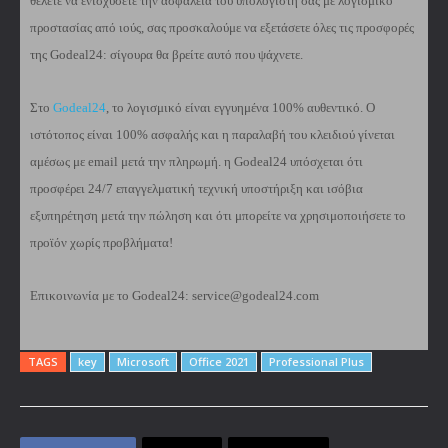
θέλετε να ενισχύσετε την ασφάλεια του υπολογιστή σας με λογισμικό
προστασίας από ιούς, σας προσκαλούμε να εξετάσετε όλες τις προσφορές
της Godeal24: σίγουρα θα βρείτε αυτό που ψάχνετε.
Στο
Godeal24
, το λογισμικό είναι εγγυημένα 100% αυθεντικό. Ο
ιστότοπος είναι 100% ασφαλής και η παραλαβή του κλειδιού γίνεται
αμέσως με email μετά την πληρωμή. η Godeal24 υπόσχεται ότι
προσφέρει 24/7 επαγγελματική τεχνική υποστήριξη και ισόβια
εξυπηρέτηση μετά την πώληση και ότι μπορείτε να χρησιμοποιήσετε το
προϊόν χωρίς προβλήματα!
Επικοινωνία με το Godeal24: service@godeal24.com
TAGS
key
Microsoft
Office 2021
Professional Plus