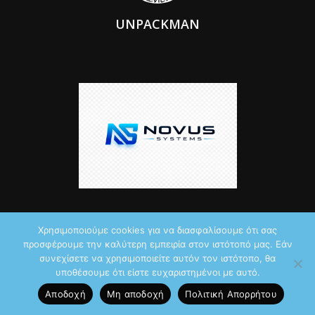
UNPACKMAN
Χρησιμοποιούμε cookies για να διασφαλίσουμε ότι σας
προσφέρουμε την καλύτερη εμπειρία στον ιστότοπό μας. Εάν
συνεχίσετε να χρησιμοποιείτε αυτόν τον ιστότοπο, θα
© 2026 by iTechNews.gr
υποθέσουμε ότι είστε ευχαριστημένοι με αυτό.
Maddoctor dreamed it, Unpackman made it reality,
Novus Systems
Αποδοχή
Μη αποδοχή
Πολιτική Aπορρήτου
created it.