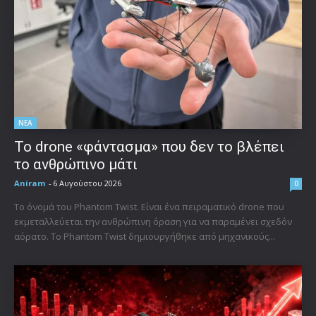
ΝΕΑ
Το drone «φάντασμα» που δεν το βλέπει
το ανθρώπινο μάτι
Aniram
-
6 Αυγούστου 2026
0
Το όνομά του Phantom Twist. Είναι ένα πειραματικό drone που
εκμεταλλεύεται την ανθρώπινη όραση για να παραμένει σχεδόν
αόρατο. Το Phantom Twist δημιουργήθηκε από μηχανικούς...