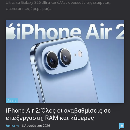
Ultra, τα Galaxy S26 Ultra και άλλες συσκευές της εταιρείας,
φαίνεται πως έφερε μαζί...
Apple
iPhone Air 2: Όλες οι αναβαθμίσεις σε
επεξεργαστή, RAM και κάμερες
Aniram
-
6 Αυγούστου 2026
0