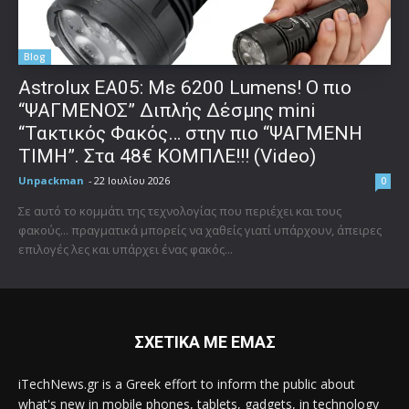
Blog
Astrolux ΕΑ05: Με 6200 Lumens! Ο πιο
“ΨΑΓΜΕΝΟΣ” Διπλής Δέσμης mini
“Τακτικός Φακός… στην πιο “ΨΑΓΜΕΝΗ
ΤΙΜΗ”. Στα 48€ ΚΟΜΠΛΕ!!! (Video)
Unpackman
-
22 Ιουλίου 2026
0
Σε αυτό το κομμάτι της τεχνολογίας που περιέχει και τους
φακούς... πραγματικά μπορείς να χαθείς γιατί υπάρχουν, άπειρες
επιλογές λες και υπάρχει ένας φακός...
ΣΧΕΤΙΚΑ ΜΕ ΕΜΑΣ
iTechNews.gr is a Greek effort to inform the public about
what's new in mobile phones, tablets, gadgets, in technology