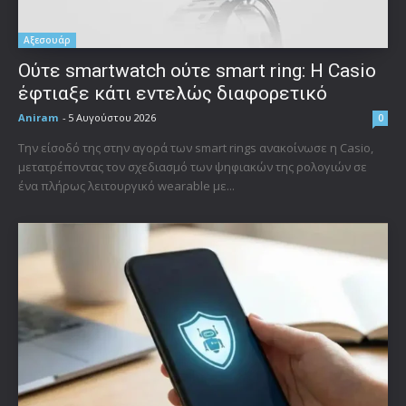
Αξεσουάρ
Ούτε smartwatch ούτε smart ring: Η Casio
έφτιαξε κάτι εντελώς διαφορετικό
Aniram
-
5 Αυγούστου 2026
0
Την είσοδό της στην αγορά των smart rings ανακοίνωσε η Casio,
μετατρέποντας τον σχεδιασμό των ψηφιακών της ρολογιών σε
ένα πλήρως λειτουργικό wearable με...