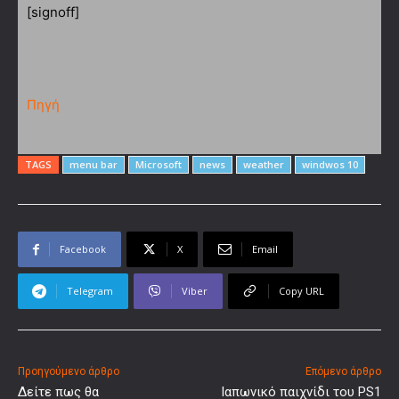
[signoff]
Πηγή
TAGS
menu bar
Microsoft
news
weather
windwos 10
Facebook
X
Email
Telegram
Viber
Copy URL
Προηγούμενο άρθρο
Επόμενο άρθρο
Δείτε πως θα
Ιαπωνικό παιχνίδι του PS1