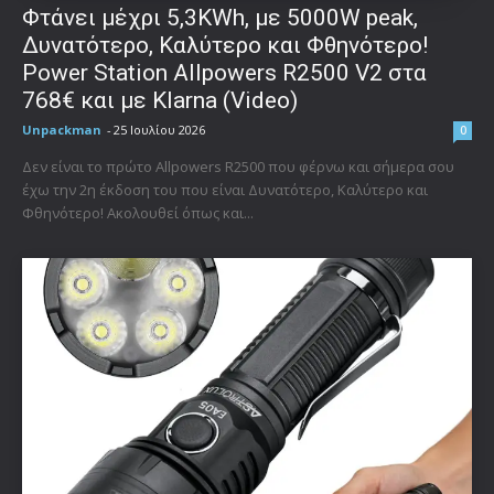
Φτάνει μέχρι 5,3KWh, με 5000W peak,
Δυνατότερο, Καλύτερο και Φθηνότερο!
Power Station Allpowers R2500 V2 στα
768€ και με Klarna (Video)
Unpackman
-
25 Ιουλίου 2026
0
Δεν είναι το πρώτο Allpowers R2500 που φέρνω και σήμερα σου
έχω την 2η έκδοση του που είναι Δυνατότερο, Καλύτερο και
Φθηνότερο! Ακολουθεί όπως και...