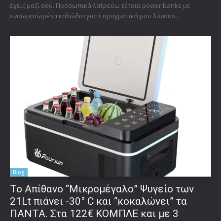
έχεις μαζί σου. Προσωπικά λατρεύω τέτοια power banks με
ενσωματωμένα καλώδια γιατί πραγματικά μου λύνουν...
Blog
Το Απίθανο “Μικρομέγαλο” Ψυγείο των
21Lt πιάνει -30° C και “κοκαλώνει” τα
ΠΑΝΤΑ. Στα 122€ ΚΟΜΠΛΕ και με 3