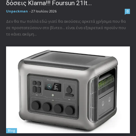
δόσεις Klarna!!! Foursun 21lt...
Unpackman
-
27 Ιουλίου 2026
0
Δεν θα πω πολλά εδώ γιατί θα ακούσεις αρκετά χρήσιμα που θα
σε προστατεύσουν στο βίντεο... είναι ένα εξαιρετικό προϊόν που
το κάνει ακόμη...
Blog