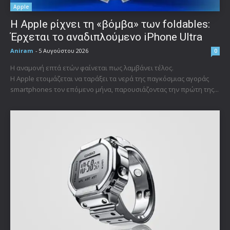
Apple
Η Apple ρίχνει τη «βόμβα» των foldables:
Έρχεται το αναδιπλούμενο iPhone Ultra
Aniram
-
5 Αυγούστου 2026
0
Η αναμονή επτά ετών φαίνεται πως λαμβάνει τέλος.
Η Apple ετοιμάζεται να ταράξει τα νερά της παγκόσμιας αγοράς
smartphones τον επόμενο μήνα, παρουσιάζοντας την πρώτη της...