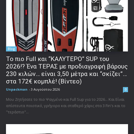
Blog
To πιο Full και “ΚΑΛΥΤΕΡΟ” SUP του
2026!? Ένα ΤΕΡΑΣ με προδιαγραφή βάρους
230 κιλών… είναι 3,50 μέτρα και “σκίζει”…
στα 172€ κομπλέ! (Βίντεο)
Unpackman
-
3 Αυγούστου 2026
0
Μου Ζητήσατε το πιο Ψαγμένο και Full Sup για το 2026... Και Είναι
απίστευτα ποιοτικό, γρήγορο και σταθερό χάρις στα 3 Fin's και το
"τεράστιο"...