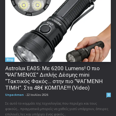
Blog
Astrolux ΕΑ05: Με 6200 Lumens! Ο πιο
“ΨΑΓΜΕΝΟΣ” Διπλής Δέσμης mini
“Τακτικός Φακός… στην πιο “ΨΑΓΜΕΝΗ
ΤΙΜΗ”. Στα 48€ ΚΟΜΠΛΕ!!! (Video)
Unpackman
-
22 Ιουλίου 2026
0
Σε αυτό το κομμάτι της τεχνολογίας που περιέχει και τους
φακούς... πραγματικά μπορείς να χαθείς γιατί υπάρχουν, άπειρες
επιλογές λες και υπάρχει ένας φακός...