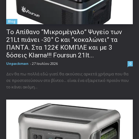
Blog
Το Απίθανο “Μικρομέγαλο” Ψυγείο των
21Lt πιάνει -30° C και “κοκαλώνει” τα
ΠΑΝΤΑ. Στα 122€ ΚΟΜΠΛΕ και με 3
δόσεις Klarna!!! Foursun 21lt...
Unpackman
-
27 Ιουλίου 2026
0
Δεν θα πω πολλά εδώ γιατί θα ακούσεις αρκετά χρήσιμα που θα
σε προστατεύσουν στο βίντεο... είναι ένα εξαιρετικό προϊόν που
το κάνει ακόμη...