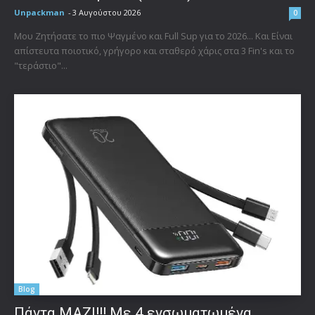
Unpackman
-
3 Αυγούστου 2026
0
Μου Ζητήσατε το πιο Ψαγμένο και Full Sup για το 2026... Και Είναι
απίστευτα ποιοτικό, γρήγορο και σταθερό χάρις στα 3 Fin's και το
"τεράστιο"...
Blog
Πάντα ΜΑΖΙ!!! Με 4 ενσωματωμένα