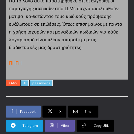
Για το λόγο αυτό παρατηρήθηκε ότι οι αλγόριθμοι
παραγωγής κωδικών από LLMs συχνά ακολουθούν
μοτίβα, καθιστώντας τους κωδικούς πρόσβασης
ευάλωτους σε επιθέσεις. Όπως επισημαίνουμε πάντα
η χρήση ισχυρών και μοναδικών κωδικών για κάθε
λογαριασμό είναι πλέον απαραίτητη στις
διαδικτυακές μας δραστηριότητες.
ΠΗΓΗ
TAGS
AI
passwords
Facebook
X
Email
Telegram
Viber
Copy URL