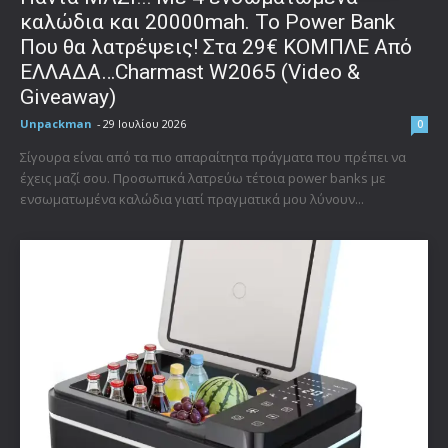
καλώδια και 20000mah. Το Power Bank
Που θα λατρέψεις! Στα 29€ ΚΟΜΠΛΕ Από
ΕΛΛΑΔΑ…Charmast W2065 (Video &
Giveaway)
Unpackman
-
29 Ιουλίου 2026
0
Σίγουρα είναι από τα πιο απαραίτητα πράγματα που πρέπει να
έχεις μαζί σου. Προσωπικά λατρεύω τέτοια power banks με
ενσωματωμένα καλώδια γιατί πραγματικά μου λύνουν...