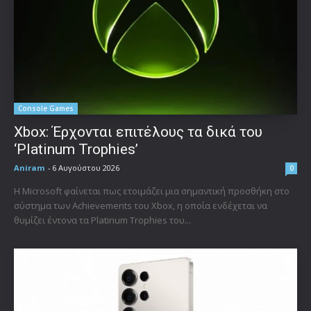
Console Games
Xbox: Έρχονται επιτέλους τα δικά του
‘Platinum Trophies’
Aniram
-
6 Αυγούστου 2026
0
Η Microsoft φαίνεται πως ετοιμάζει μια σημαντική προσθήκη στο
σύστημα των Achievements του Xbox, η οποία ενδέχεται να
θυμίζει έντονα τα Platinum Trophies του...