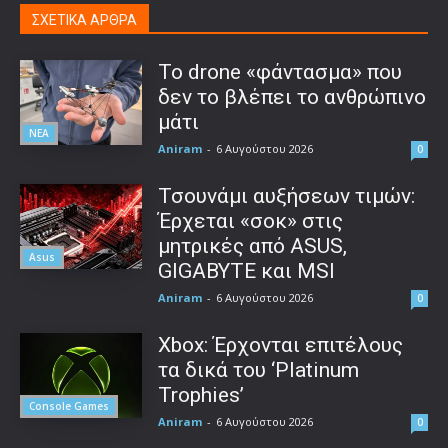
ΣΧΕΤΙΚΑ ΑΡΘΡΑ
Το drone «φάντασμα» που
δεν το βλέπει το ανθρώπινο
μάτι
ΝΕΑ
Aniram
-
6 Αυγούστου 2026
0
Τσουνάμι αυξήσεων τιμών:
Έρχεται «σοκ» στις
μητρικές από ASUS,
Asus
GIGABYTE και MSI
Aniram
-
6 Αυγούστου 2026
0
Xbox: Έρχονται επιτέλους
τα δικά του ‘Platinum
Trophies’
Console Games
Aniram
-
6 Αυγούστου 2026
0