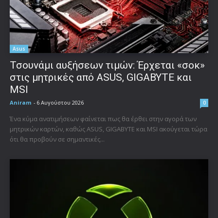
Asus
Τσουνάμι αυξήσεων τιμών: Έρχεται «σοκ»
στις μητρικές από ASUS, GIGABYTE και
MSI
Aniram
-
6 Αυγούστου 2026
0
Ένα κύμα ανατιμήσεων φαίνεται πως θα έρθει στην αγορά των
μητρικών καρτών, καθώς ASUS, GIGABYTE και MSI ακούγεται τώρα
ότι θα προβούν σε σημαντικές...