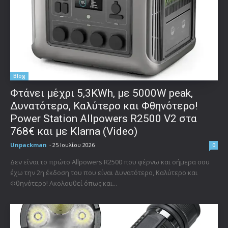
Blog
Φτάνει μέχρι 5,3KWh, με 5000W peak,
Δυνατότερο, Καλύτερο και Φθηνότερο!
Power Station Allpowers R2500 V2 στα
768€ και με Klarna (Video)
Unpackman
-
25 Ιουλίου 2026
0
Δεν είναι το πρώτο Allpowers R2500 που φέρνω και σήμερα σου
έχω την 2η έκδοση του που είναι Δυνατότερο, Καλύτερο και
Φθηνότερο! Ακολουθεί όπως και...