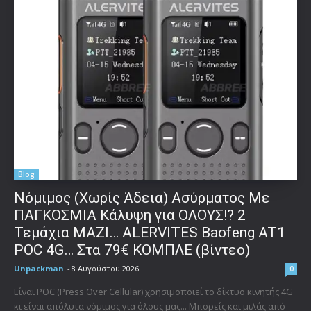
Blog
Νόμιμος (Χωρίς Άδεια) Ασύρματος Με
ΠΑΓΚΟΣΜΙΑ Κάλυψη για ΟΛΟΥΣ!? 2
Τεμάχια ΜΑΖΙ… ALERVITES Baofeng AT1
POC 4G… Στα 79€ ΚΟΜΠΛΕ (βίντεο)
Unpackman
-
8 Αυγούστου 2026
0
Είναι POC (Press Over Cellular) χρησιμοποιεί το δίκτυο κινητής 4G
κι είναι απόλυτα νόμιμος για όλους μας... Μπορείς και μιλάς από