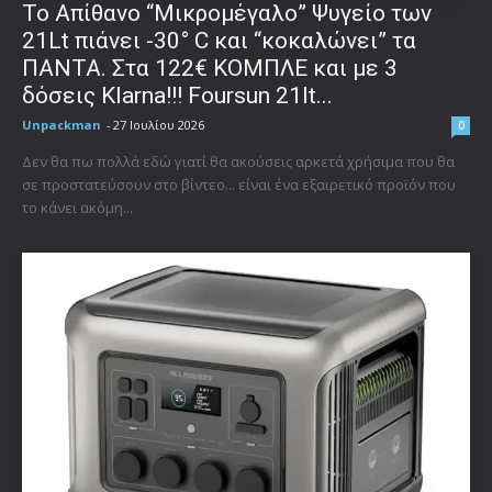
Το Απίθανο “Μικρομέγαλο” Ψυγείο των
21Lt πιάνει -30° C και “κοκαλώνει” τα
ΠΑΝΤΑ. Στα 122€ ΚΟΜΠΛΕ και με 3
δόσεις Klarna!!! Foursun 21lt...
Unpackman
-
27 Ιουλίου 2026
0
Δεν θα πω πολλά εδώ γιατί θα ακούσεις αρκετά χρήσιμα που θα
σε προστατεύσουν στο βίντεο... είναι ένα εξαιρετικό προϊόν που
το κάνει ακόμη...