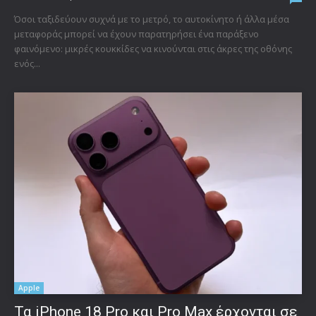
Όσοι ταξιδεύουν συχνά με το μετρό, το αυτοκίνητο ή άλλα μέσα
μεταφοράς μπορεί να έχουν παρατηρήσει ένα παράξενο
φαινόμενο: μικρές κουκκίδες να κινούνται στις άκρες της οθόνης
ενός...
Apple
Τα iPhone 18 Pro και Pro Max έρχονται σε