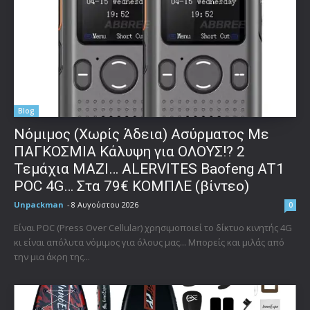
Blog
Νόμιμος (Χωρίς Άδεια) Ασύρματος Με
ΠΑΓΚΟΣΜΙΑ Κάλυψη για ΟΛΟΥΣ!? 2
Τεμάχια ΜΑΖΙ… ALERVITES Baofeng AT1
POC 4G… Στα 79€ ΚΟΜΠΛΕ (βίντεο)
Unpackman
-
8 Αυγούστου 2026
0
Είναι POC (Press Over Cellular) χρησιμοποιεί το δίκτυο κινητής 4G
κι είναι απόλυτα νόμιμος για όλους μας... Μπορείς και μιλάς από
την μια άκρη της...