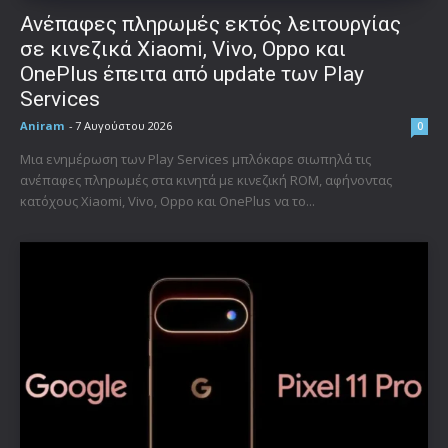
Ανέπαφες πληρωμές εκτός λειτουργίας
σε κινεζικά Xiaomi, Vivo, Oppo και
OnePlus έπειτα από update των Play
Services
Aniram
-
7 Αυγούστου 2026
0
Μια ενημέρωση των Play Services μπλόκαρε σιωπηλά τις
ανέπαφες πληρωμές στα κινητά με κινεζική ROM, αφήνοντας
κατόχους Xiaomi, Vivo, Oppo και OnePlus να το...