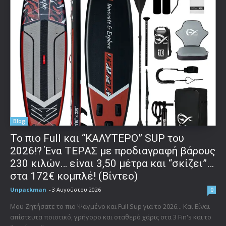
Blog
To πιο Full και “ΚΑΛΥΤΕΡΟ” SUP του
2026!? Ένα ΤΕΡΑΣ με προδιαγραφή βάρους
230 κιλών… είναι 3,50 μέτρα και “σκίζει”…
στα 172€ κομπλέ! (Βίντεο)
Unpackman
-
3 Αυγούστου 2026
0
Μου Ζητήσατε το πιο Ψαγμένο και Full Sup για το 2026... Και Είναι
απίστευτα ποιοτικό, γρήγορο και σταθερό χάρις στα 3 Fin's και το