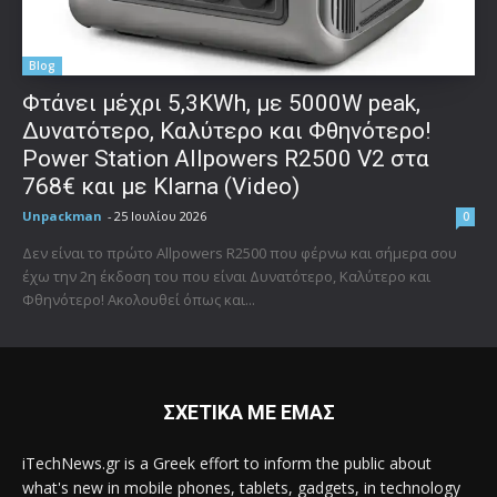
Blog
Φτάνει μέχρι 5,3KWh, με 5000W peak,
Δυνατότερο, Καλύτερο και Φθηνότερο!
Power Station Allpowers R2500 V2 στα
768€ και με Klarna (Video)
Unpackman
-
25 Ιουλίου 2026
0
Δεν είναι το πρώτο Allpowers R2500 που φέρνω και σήμερα σου
έχω την 2η έκδοση του που είναι Δυνατότερο, Καλύτερο και
Φθηνότερο! Ακολουθεί όπως και...
ΣΧΕΤΙΚΑ ΜΕ ΕΜΑΣ
iTechNews.gr is a Greek effort to inform the public about
what's new in mobile phones, tablets, gadgets, in technology