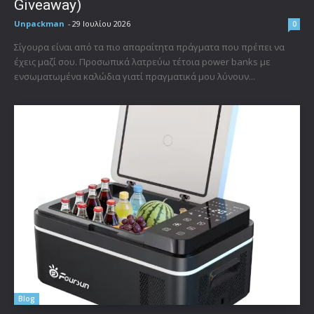
Giveaway)
Unpackman
-
29 Ιουλίου 2026
0
Σίγουρα είναι από τα πιο απαραίτητα πράγματα που πρέπει να
έχεις μαζί σου. Προσωπικά λατρεύω τέτοια power banks με
ενσωματωμένα καλώδια γιατί πραγματικά μου λύνουν...
Blog