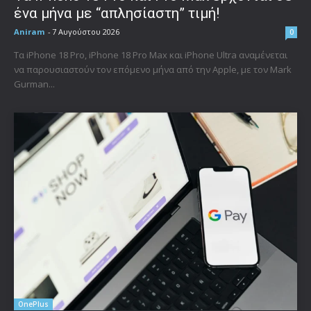
ένα μήνα με “απλησίαστη” τιμή!
Aniram
-
7 Αυγούστου 2026
0
Τα iPhone 18 Pro, iPhone 18 Pro Max και iPhone Ultra αναμένεται
να παρουσιαστούν τον επόμενο μήνα από την Apple, με τον Mark
Gurman...
OnePlus