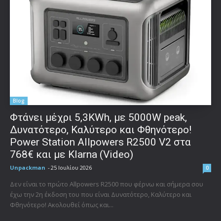
Blog
Φτάνει μέχρι 5,3KWh, με 5000W peak,
Δυνατότερο, Καλύτερο και Φθηνότερο!
Power Station Allpowers R2500 V2 στα
768€ και με Klarna (Video)
Unpackman
-
25 Ιουλίου 2026
0
Δεν είναι το πρώτο Allpowers R2500 που φέρνω και σήμερα σου
έχω την 2η έκδοση του που είναι Δυνατότερο, Καλύτερο και
Φθηνότερο! Ακολουθεί όπως και...