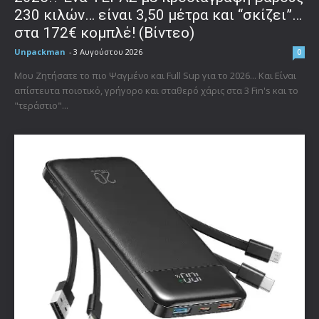
230 κιλών… είναι 3,50 μέτρα και “σκίζει”…
στα 172€ κομπλέ! (Βίντεο)
Unpackman
-
3 Αυγούστου 2026
0
Μου Ζητήσατε το πιο Ψαγμένο και Full Sup για το 2026... Και Είναι
απίστευτα ποιοτικό, γρήγορο και σταθερό χάρις στα 3 Fin's και το
"τεράστιο"...