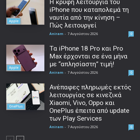
Η κρυφή λειτουργία του
iPhone που καταπολεμά τη
ναυτία από την κίνηση –
Apple
Πώς λειτουργεί
Aniram
-
7 Αυγούστου 2026
0
Τα iPhone 18 Pro και Pro
Max έρχονται σε ένα μήνα
με “απλησίαστη” τιμή!
Apple
Aniram
-
7 Αυγούστου 2026
0
Ανέπαφες πληρωμές εκτός
λειτουργίας σε κινεζικά
Xiaomi, Vivo, Oppo και
OnePlus
OnePlus έπειτα από update
των Play Services
Aniram
-
7 Αυγούστου 2026
0