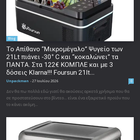
Blog
Το Απίθανο “Μικρομέγαλο” Ψυγείο των
21Lt πιάνει -30° C και “κοκαλώνει” τα
ΠΑΝΤΑ. Στα 122€ ΚΟΜΠΛΕ και με 3
δόσεις Klarna!!! Foursun 21lt...
Unpackman
-
27 Ιουλίου 2026
0
Δεν θα πω πολλά εδώ γιατί θα ακούσεις αρκετά χρήσιμα που θα
σε προστατεύσουν στο βίντεο... είναι ένα εξαιρετικό προϊόν που
το κάνει ακόμη...