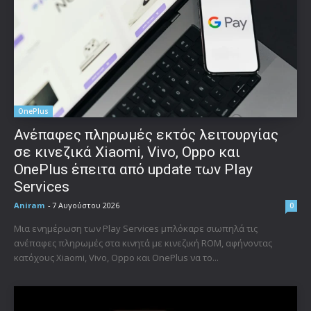
OnePlus
Ανέπαφες πληρωμές εκτός λειτουργίας
σε κινεζικά Xiaomi, Vivo, Oppo και
OnePlus έπειτα από update των Play
Services
Aniram
-
7 Αυγούστου 2026
0
Μια ενημέρωση των Play Services μπλόκαρε σιωπηλά τις
ανέπαφες πληρωμές στα κινητά με κινεζική ROM, αφήνοντας
κατόχους Xiaomi, Vivo, Oppo και OnePlus να το...