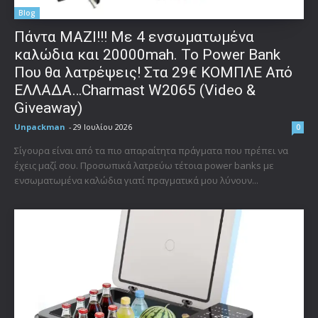
Blog
Πάντα ΜΑΖΙ!!! Με 4 ενσωματωμένα
καλώδια και 20000mah. Το Power Bank
Που θα λατρέψεις! Στα 29€ ΚΟΜΠΛΕ Από
ΕΛΛΑΔΑ…Charmast W2065 (Video &
Giveaway)
Unpackman
-
29 Ιουλίου 2026
0
Σίγουρα είναι από τα πιο απαραίτητα πράγματα που πρέπει να
έχεις μαζί σου. Προσωπικά λατρεύω τέτοια power banks με
ενσωματωμένα καλώδια γιατί πραγματικά μου λύνουν...