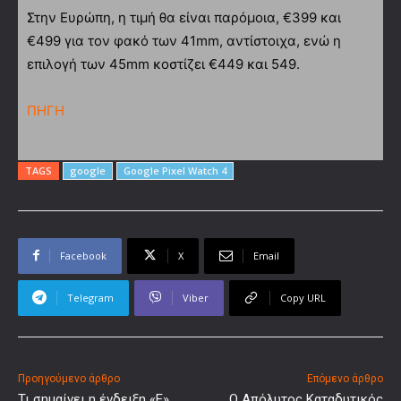
Στην Ευρώπη, η τιμή θα είναι παρόμοια, €399 και
€499 για τον φακό των 41mm, αντίστοιχα, ενώ η
επιλογή των 45mm κοστίζει €449 και 549.
ΠΗΓΗ
TAGS
google
Google Pixel Watch 4
Facebook
X
Email
Telegram
Viber
Copy URL
Προηγούμενο άρθρο
Επόμενο άρθρο
Τι σημαίνει η ένδειξη «E»
Ο Απόλυτος Καταδυτικός