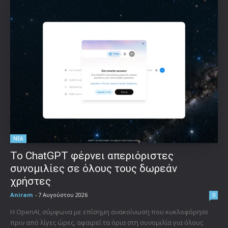
ΝΕΑ
Το ChatGPT φέρνει απεριόριστες
συνομιλίες σε όλους τους δωρεάν
χρήστες
Aniram
-
7 Αυγούστου 2026
0
Η OpenAI, σύμφωνα με επίσημη ανακοίνωση που κυκλοφόρησε
πριν από λίγες ώρες, αφαιρεί τα όρια στη συνομιλία για όλους