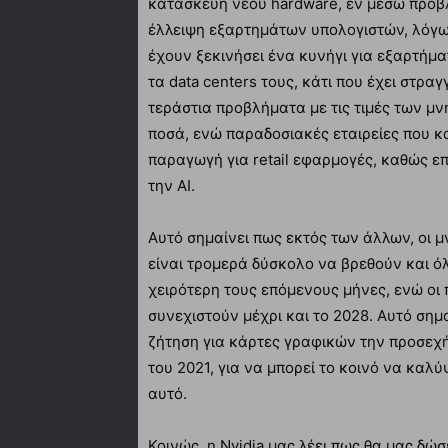
κατασκευή νέου hardware, εν μέσω προβ
έλλειψη εξαρτημάτων υπολογιστών, λόγω 
έχουν ξεκινήσει ένα κυνήγι για εξαρτήμ
τα data centers τους, κάτι που έχει στραγ
τεράστια προβλήματα με τις τιμές των μ
ποσά, ενώ παραδοσιακές εταιρείες που 
παραγωγή για retail εφαρμογές, καθώς ε
την AI.
Αυτό σημαίνει πως εκτός των άλλων, οι μ
είναι τρομερά δύσκολο να βρεθούν και ό
χειρότερη τους επόμενους μήνες, ενώ ο
συνεχιστούν μέχρι και το 2028. Αυτό σημα
ζήτηση για κάρτες γραφικών την προσεχή
του 2021, για να μπορεί το κοινό να καλ
αυτό.
Κοινώς, η Nvidia μας λέει πως θα μας δώ