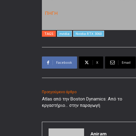
ΠΗΓΗ
TAGS
nvidia
Nvidia RTX 3060
Facebook
X
Email
Προηγούμενο άρθρο
Atlas από την Boston Dynamics: Aπό το
εργαστήριο… στην παραγωγή
Aniram