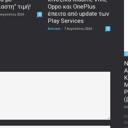
αστη” τιμή!
Oppo και OnePlus
έπειτα από update των
Αυγούστου 2026
0
Play Services
Aniram
-
7 Αυγούστου 2026
0
B
Ν
Α
Κ
Μ
P
(
U
Εί
δί