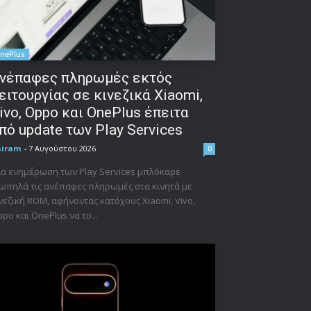
nePlus
νέπαφες πληρωμές εκτός
ειτουργίας σε κινεζικά Xiaomi,
ivo, Oppo και OnePlus έπειτα
πό update των Play Services
niram
-
7 Αυγούστου 2026
0
α ενημέρωση των Play Services μπλόκαρε
ωπηλά τις ανέπαφες πληρωμές στα κινητά με
νεζική ROM, αφήνοντας κατόχους Xiaomi, Vivo,
po και OnePlus να το...