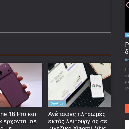
G
P
δ
A
Η 
σε
με
χα
OnePlus
ne 18 Pro και
Ανέπαφες πληρωμές
x έρχονται σε
εκτός λειτουργίας σε
να με
κινεζικά Xiaomi, Vivo,