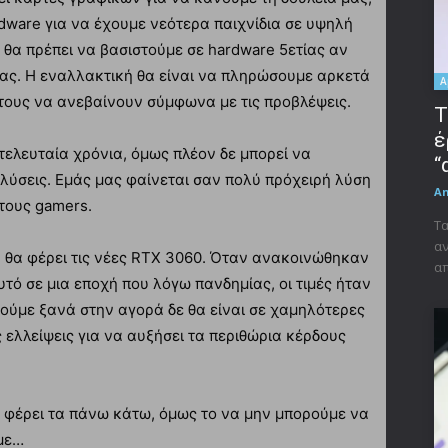
dware για να έχουμε νεότερα παιχνίδια σε υψηλή
 θα πρέπει να βασιστούμε σε hardware 5ετίας αν
ας. Η εναλλακτική θα είναι να πληρώσουμε αρκετά
A
 τους να ανεβαίνουν σύμφωνα με τις προβλέψεις.
Τ
έ
τελευταία χρόνια, όμως πλέον δε μπορεί να
“
αλύσεις. Εμάς μας φαίνεται σαν πολύ πρόχειρή λύση
A
 τους gamers.
Τα
αν
υ θα φέρει τις νέες RTX 3060. Όταν ανακοινώθηκαν
απ
αυτό σε μια εποχή που λόγω πανδημίας, οι τιμές ήταν
 δούμε ξανά στην αγορά δε θα είναι σε χαμηλότερες
ις ελλείψεις για να αυξήσει τα περιθώρια κέρδους
 φέρει τα πάνω κάτω, όμως το να μην μπορούμε να
αμε…