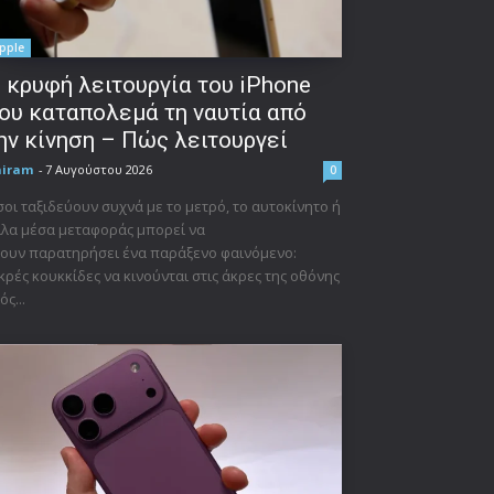
pple
 κρυφή λειτουργία του iPhone
ου καταπολεμά τη ναυτία από
ην κίνηση – Πώς λειτουργεί
niram
-
7 Αυγούστου 2026
0
οι ταξιδεύουν συχνά με το μετρό, το αυτοκίνητο ή
λα μέσα μεταφοράς μπορεί να
ουν παρατηρήσει ένα παράξενο φαινόμενο:
κρές κουκκίδες να κινούνται στις άκρες της οθόνης
ός...