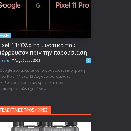
oogle
ixel 11: Όλα τα μυστικά που
ιέρρευσαν πριν την παρουσίαση
niram
-
7 Αυγούστου 2026
0
Google ετοιμάζεται να παρουσιάσει επίσημα τη
ιρά Pixel 11 στις 12 Αυγούστου, όμως το
γαλύτερο μέρος των specs και των
ρακτηριστικών έχει ήδη...
ΤΕΛΕΥΤΑΙΕΣ ΠΡΟΣΦΟΡΕΣ