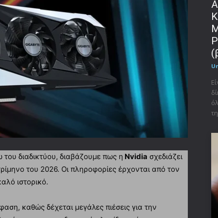
Α
Κ
Μ
P
(
U
Εί
δί
όλ
τη
 του διαδικτύου, διαβάζουμε πως η
Nvidia
σχεδιάζει
ρίμηνο του 2026. Οι πληροφορίες έρχονται από τον
καλό ιστορικό.
φαση, καθώς δέχεται μεγάλες πιέσεις για την