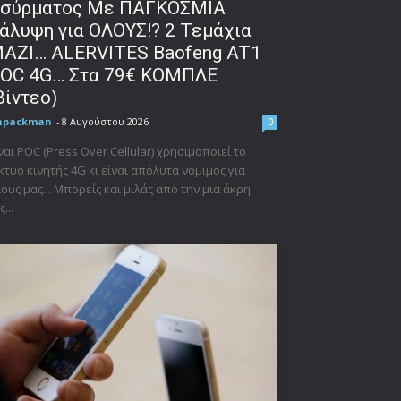
σύρματος Με ΠΑΓΚΟΣΜΙΑ
άλυψη για ΟΛΟΥΣ!? 2 Τεμάχια
ΑΖΙ… ALERVITES Baofeng AT1
OC 4G… Στα 79€ ΚΟΜΠΛΕ
βίντεο)
npackman
-
8 Αυγούστου 2026
0
ναι POC (Press Over Cellular) χρησιμοποιεί το
κτυο κινητής 4G κι είναι απόλυτα νόμιμος για
ους μας... Μπορείς και μιλάς από την μια άκρη
ς...