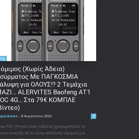
log
όμιμος (Χωρίς Άδεια)
σύρματος Με ΠΑΓΚΟΣΜΙΑ
άλυψη για ΟΛΟΥΣ!? 2 Τεμάχια
ΑΖΙ… ALERVITES Baofeng AT1
OC 4G… Στα 79€ ΚΟΜΠΛΕ
βίντεο)
npackman
-
8 Αυγούστου 2026
0
ναι POC (Press Over Cellular) χρησιμοποιεί το
κτυο κινητής 4G κι είναι απόλυτα νόμιμος για