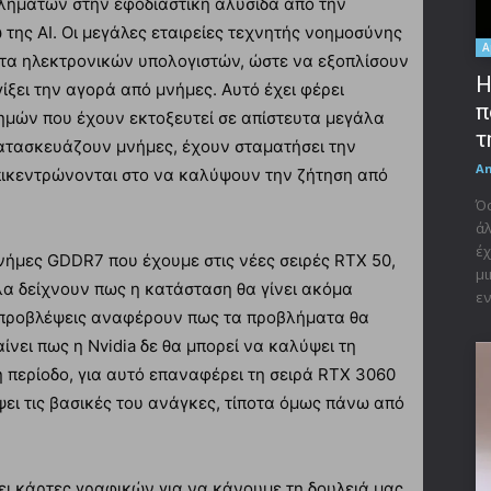
λημάτων στην εφοδιαστική αλυσίδα από την
της AI. Οι μεγάλες εταιρείες τεχνητής νοημοσύνης
A
ατα ηλεκτρονικών υπολογιστών, ώστε να εξοπλίσουν
Η
γίξει την αγορά από μνήμες. Αυτό έχει φέρει
π
νημών που έχουν εκτοξευτεί σε απίστευτα μεγάλα
τ
κατασκευάζουν μνήμες, έχουν σταματήσει την
A
πικεντρώνονται στο να καλύψουν την ζήτηση από
Όσ
άλ
έχ
νήμες GDDR7 που έχουμε στις νέες σειρές RTX 50,
μι
λα δείχνουν πως η κατάσταση θα γίνει ακόμα
εν
ι προβλέψεις αναφέρουν πως τα προβλήματα θα
ίνει πως η Nvidia δε θα μπορεί να καλύψει τη
 περίοδο, για αυτό επαναφέρει τη σειρά RTX 3060
ύψει τις βασικές του ανάγκες, τίποτα όμως πάνω από
σει κάρτες γραφικών για να κάνουμε τη δουλειά μας,