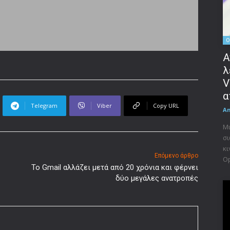
O
Α
λ
V
α
Telegram
Viber
Copy URL
A
Μι
σι
κι
Επόμενο άρθρο
Op
Το Gmail αλλάζει μετά από 20 χρόνια και φέρνει
δύο μεγάλες ανατροπές