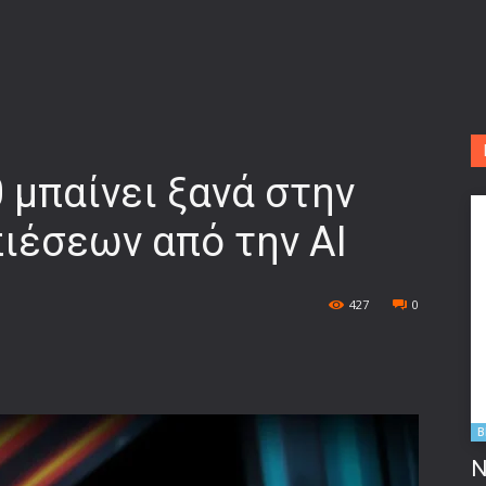
 μπαίνει ξανά στην
ιέσεων από την AI
427
0
B
Ν