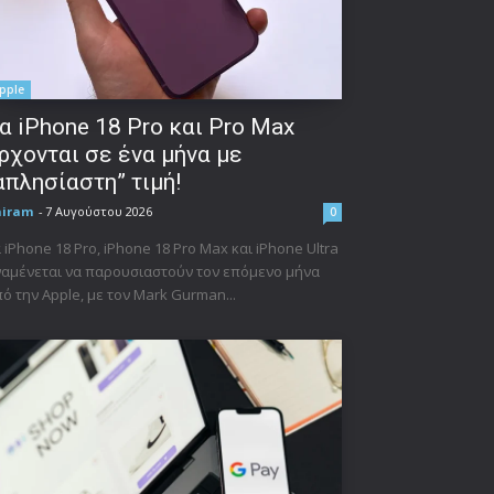
pple
α iPhone 18 Pro και Pro Max
ρχονται σε ένα μήνα με
απλησίαστη” τιμή!
niram
-
7 Αυγούστου 2026
0
 iPhone 18 Pro, iPhone 18 Pro Max και iPhone Ultra
αμένεται να παρουσιαστούν τον επόμενο μήνα
ό την Apple, με τον Mark Gurman...