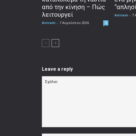
από την κίνηση – Πώς
“απλησί
λειτουργεί
Aniram
-
7 
Aniram
-
7 Αυγούστου 2026
0
Leave a reply
Σχόλιο: