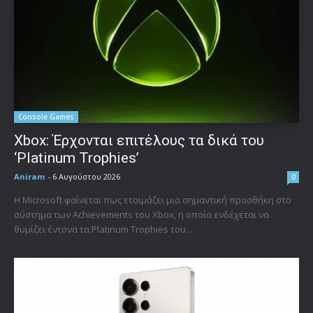
Console Games
Xbox: Έρχονται επιτέλους τα δικά του
‘Platinum Trophies’
Aniram
-
6 Αυγούστου 2026
0
Η Microsoft φαίνεται πως ετοιμάζει μια σημαντική προσθήκη στο
σύστημα των Achievements του Xbox, η οποία ενδέχεται να
θυμίζει έντονα τα Platinum Trophies του...