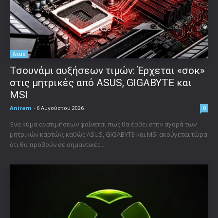
Asus
Τσουνάμι αυξήσεων τιμών: Έρχεται «σοκ»
στις μητρικές από ASUS, GIGABYTE και
MSI
Aniram
-
6 Αυγούστου 2026
0
Ένα κύμα ανατιμήσεων φαίνεται πως θα έρθει στην αγορά των
μητρικών καρτών, καθώς ASUS, GIGABYTE και MSI ακούγεται τώρα
ότι θα προβούν σε σημαντικές...