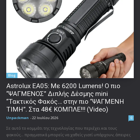
Blog
Astrolux ΕΑ05: Με 6200 Lumens! Ο πιο
“ΨΑΓΜΕΝΟΣ” Διπλής Δέσμης mini
“Τακτικός Φακός… στην πιο “ΨΑΓΜΕΝΗ
ΤΙΜΗ”. Στα 48€ ΚΟΜΠΛΕ!!! (Video)
Unpackman
-
22 Ιουλίου 2026
0
Σε αυτό το κομμάτι της τεχνολογίας που περιέχει και τους
φακούς... πραγματικά μπορείς να χαθείς γιατί υπάρχουν, άπειρες