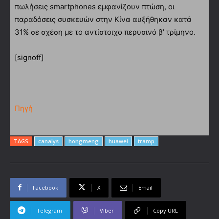
πωλήσεις smartphones εμφανίζουν πτώση, οι
παραδόσεις συσκευών στην Κίνα αυξήθηκαν κατά
31% σε σχέση με το αντίστοιχο περυσινό β’ τρίμηνο.
[signoff]
Πηγή
TAGS
canalys
hongmeng
huawei
tramp
Facebook
X
Email
Telegram
Viber
Copy URL