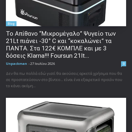
Blog
Το Απίθανο “Μικρομέγαλο” Ψυγείο των
21Lt πιάνει -30° C και “κοκαλώνει” τα
ΠΑΝΤΑ. Στα 122€ ΚΟΜΠΛΕ και με 3
δόσεις Klarna!!! Foursun 21lt...
Unpackman
-
27 Ιουλίου 2026
0
Δεν θα πω πολλά εδώ γιατί θα ακούσεις αρκετά χρήσιμα που θα
σε προστατεύσουν στο βίντεο... είναι ένα εξαιρετικό προϊόν που
το κάνει ακόμη...