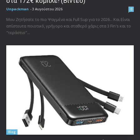
στα 172€ κομπλέ! (Βίντεο)
Unpackman
-
3 Αυγούστου 2026
0
Μου Ζητήσατε το πιο Ψαγμένο και Full Sup για το 2026... Και Είναι
απίστευτα ποιοτικό, γρήγορο και σταθερό χάρις στα 3 Fin's και το
"τεράστιο"...
Blog