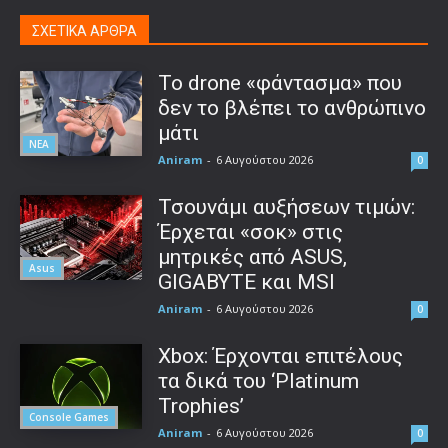
ΣΧΕΤΙΚΑ ΑΡΘΡΑ
Το drone «φάντασμα» που
δεν το βλέπει το ανθρώπινο
μάτι
ΝΕΑ
Aniram
-
6 Αυγούστου 2026
0
Τσουνάμι αυξήσεων τιμών:
Έρχεται «σοκ» στις
μητρικές από ASUS,
Asus
GIGABYTE και MSI
Aniram
-
6 Αυγούστου 2026
0
Xbox: Έρχονται επιτέλους
τα δικά του ‘Platinum
Trophies’
Console Games
Aniram
-
6 Αυγούστου 2026
0