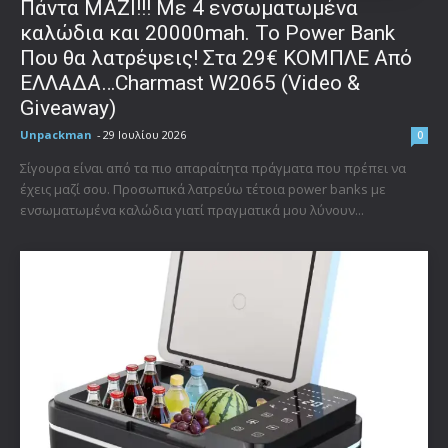
Πάντα ΜΑΖΙ!!! Με 4 ενσωματωμένα
καλώδια και 20000mah. Το Power Bank
Που θα λατρέψεις! Στα 29€ ΚΟΜΠΛΕ Από
ΕΛΛΑΔΑ…Charmast W2065 (Video &
Giveaway)
Unpackman
-
29 Ιουλίου 2026
0
Σίγουρα είναι από τα πιο απαραίτητα πράγματα που πρέπει να
έχεις μαζί σου. Προσωπικά λατρεύω τέτοια power banks με
ενσωματωμένα καλώδια γιατί πραγματικά μου λύνουν...