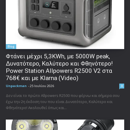
Blog
Φτάνει μέχρι 5,3KWh, με 5000W peak,
Δυνατότερο, Καλύτερο και Φθηνότερο!
Power Station Allpowers R2500 V2 στα
768€ και με Klarna (Video)
Unpackman
-
25 Ιουλίου 2026
0
Δεν είναι το πρώτο Allpowers R2500 που φέρνω και σήμερα σου
έχω την 2η έκδοση του που είναι Δυνατότερο, Καλύτερο και
Φθηνότερο! Ακολουθεί όπως και...