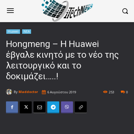
Huawei
ΝΕΑ
Hongmeng – Η Huawei
έβγαλε κινητό με το νέο της
λειτουργικό και το
δοκιμάζει…..!
By
Maddoctor
6 Αυγούστου 2019
253
0