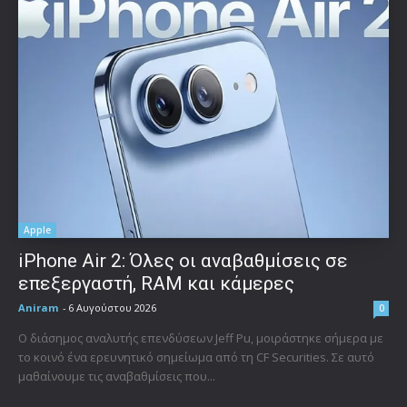
Apple
iPhone Air 2: Όλες οι αναβαθμίσεις σε
επεξεργαστή, RAM και κάμερες
Aniram
-
6 Αυγούστου 2026
0
Ο διάσημος αναλυτής επενδύσεων Jeff Pu, μοιράστηκε σήμερα με
το κοινό ένα ερευνητικό σημείωμα από τη CF Securities. Σε αυτό
μαθαίνουμε τις αναβαθμίσεις που...