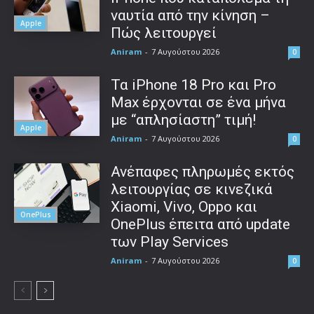
ναυτία από την κίνηση –
Apple
Πώς λειτουργεί
Aniram
-
7 Αυγούστου 2026
0
Τα iPhone 18 Pro και Pro
Max έρχονται σε ένα μήνα
με “απλησίαστη” τιμή!
Apple
Aniram
-
7 Αυγούστου 2026
0
Ανέπαφες πληρωμές εκτός
λειτουργίας σε κινεζικά
Xiaomi, Vivo, Oppo και
OnePlus
OnePlus έπειτα από update
των Play Services
Aniram
-
7 Αυγούστου 2026
0