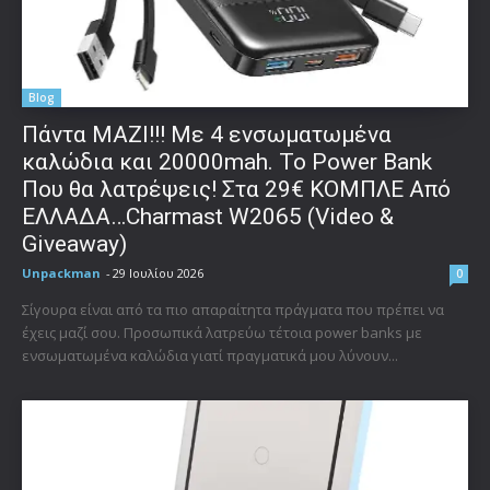
Blog
Πάντα ΜΑΖΙ!!! Με 4 ενσωματωμένα
καλώδια και 20000mah. Το Power Bank
Που θα λατρέψεις! Στα 29€ ΚΟΜΠΛΕ Από
ΕΛΛΑΔΑ…Charmast W2065 (Video &
Giveaway)
Unpackman
-
29 Ιουλίου 2026
0
Σίγουρα είναι από τα πιο απαραίτητα πράγματα που πρέπει να
έχεις μαζί σου. Προσωπικά λατρεύω τέτοια power banks με
ενσωματωμένα καλώδια γιατί πραγματικά μου λύνουν...