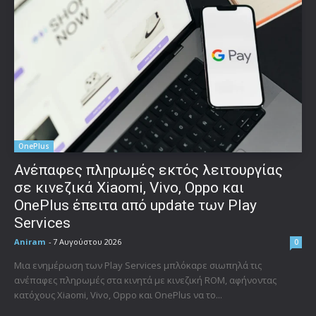
OnePlus
Ανέπαφες πληρωμές εκτός λειτουργίας
σε κινεζικά Xiaomi, Vivo, Oppo και
OnePlus έπειτα από update των Play
Services
Aniram
-
7 Αυγούστου 2026
0
Μια ενημέρωση των Play Services μπλόκαρε σιωπηλά τις
ανέπαφες πληρωμές στα κινητά με κινεζική ROM, αφήνοντας
κατόχους Xiaomi, Vivo, Oppo και OnePlus να το...