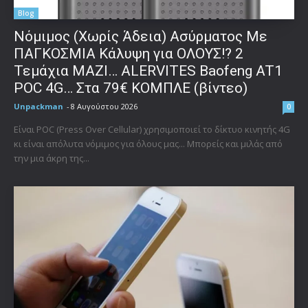
Blog
Νόμιμος (Χωρίς Άδεια) Ασύρματος Με
ΠΑΓΚΟΣΜΙΑ Κάλυψη για ΟΛΟΥΣ!? 2
Τεμάχια ΜΑΖΙ… ALERVITES Baofeng AT1
POC 4G… Στα 79€ ΚΟΜΠΛΕ (βίντεο)
Unpackman
-
8 Αυγούστου 2026
0
Είναι POC (Press Over Cellular) χρησιμοποιεί το δίκτυο κινητής 4G
κι είναι απόλυτα νόμιμος για όλους μας... Μπορείς και μιλάς από
την μια άκρη της...