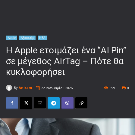
Apple
Αξεσουάρ
ΝΕΑ
Η Apple ετοιμάζει ένα “AI Pin”
σε μέγεθος AirTag – Πότε θα
κυκλοφορήσει
By
Aniram
22 Ιανουαρίου 2026
399
0