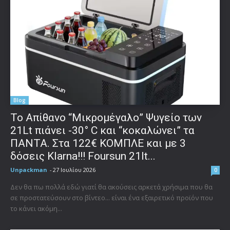
Blog
Το Απίθανο “Μικρομέγαλο” Ψυγείο των
21Lt πιάνει -30° C και “κοκαλώνει” τα
ΠΑΝΤΑ. Στα 122€ ΚΟΜΠΛΕ και με 3
δόσεις Klarna!!! Foursun 21lt...
Unpackman
-
27 Ιουλίου 2026
0
Δεν θα πω πολλά εδώ γιατί θα ακούσεις αρκετά χρήσιμα που θα
σε προστατεύσουν στο βίντεο... είναι ένα εξαιρετικό προϊόν που
το κάνει ακόμη...