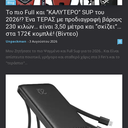
Blog
To πιο Full και “ΚΑΛΥΤΕΡΟ” SUP του
2026!? Ένα ΤΕΡΑΣ με προδιαγραφή βάρους
230 κιλών… είναι 3,50 μέτρα και “σκίζει”…
στα 172€ κομπλέ! (Βίντεο)
Unpackman
-
3 Αυγούστου 2026
0
Μου Ζητήσατε το πιο Ψαγμένο και Full Sup για το 2026... Και Είναι
απίστευτα ποιοτικό, γρήγορο και σταθερό χάρις στα 3 Fin's και το
"τεράστιο"...