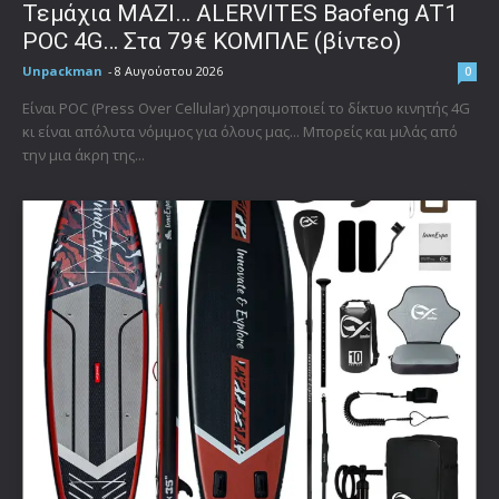
Τεμάχια ΜΑΖΙ… ALERVITES Baofeng AT1
POC 4G… Στα 79€ ΚΟΜΠΛΕ (βίντεο)
Unpackman
-
8 Αυγούστου 2026
0
Είναι POC (Press Over Cellular) χρησιμοποιεί το δίκτυο κινητής 4G
κι είναι απόλυτα νόμιμος για όλους μας... Μπορείς και μιλάς από
την μια άκρη της...