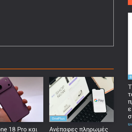
B
T
τ
π
ε
σ
OnePlus
U
ne 18 Pro και
Ανέπαφες πληρωμές