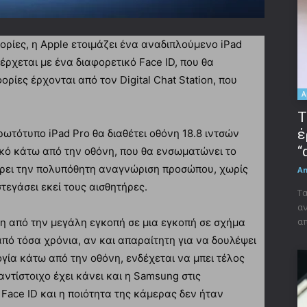
ίες, η Apple ετοιμάζει ένα αναδιπλούμενο iPad
έρχεται με ένα διαφορετικό Face ID, που θα
ρίες έρχονται από τον Digital Chat Station, που
A
Τ
έ
πρωτότυπο iPad Pro θα διαθέτει οθόνη 18.8 ιντσών
“
κό κάτω από την οθόνη, που θα ενσωματώνει το
φέρει την πολυπόθητη αναγνώριση προσώπου, χωρίς
A
στεγάσει εκεί τους αισθητήρες.
Τα
αν
απ
ση από την μεγάλη εγκοπή σε μια εγκοπή σε σχήμα
πό τόσα χρόνια, αν και απαραίτητη για να δουλέψει
ογία κάτω από την οθόνη, ενδέχεται να μπει τέλος
αντίστοιχο έχει κάνει και η Samsung στις
Face ID και η ποιότητα της κάμερας δεν ήταν