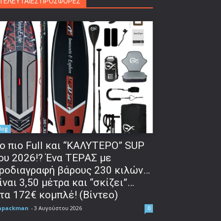
ΤΕΛΕΥΤΑΙΕΣ ΠΡΟΣΦΟΡΕΣ
log
o πιο Full και “ΚΑΛΥΤΕΡΟ” SUP
ου 2026!? Ένα ΤΕΡΑΣ με
ροδιαγραφή βάρους 230 κιλών…
ίναι 3,50 μέτρα και “σκίζει”…
τα 172€ κομπλέ! (Βίντεο)
npackman
-
3 Αυγούστου 2026
0