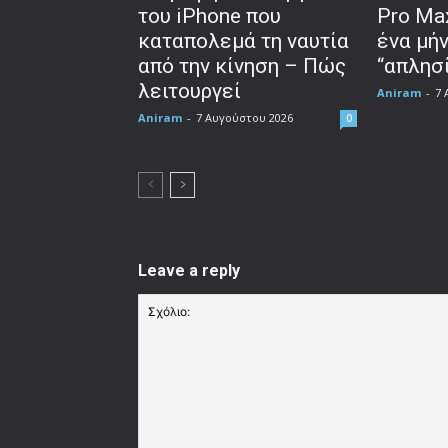
του iPhone που
Pro Ma
καταπολεμά τη ναυτία
ένα μή
από την κίνηση – Πώς
“απλησί
λειτουργεί
Aniram
-
7 
Aniram
-
7 Αυγούστου 2026
0
Leave a reply