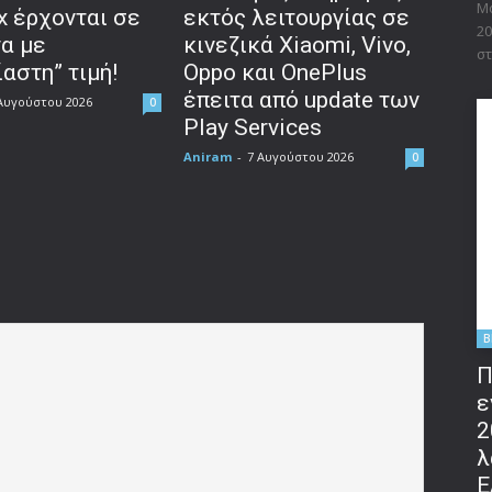
Μο
x έρχονται σε
εκτός λειτουργίας σε
20
να με
κινεζικά Xiaomi, Vivo,
στ
αστη” τιμή!
Oppo και OnePlus
έπειτα από update των
Αυγούστου 2026
0
Play Services
Aniram
-
7 Αυγούστου 2026
0
B
Π
ε
2
λ
Ε