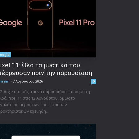
oogle
ixel 11: Όλα τα μυστικά που
ιέρρευσαν πριν την παρουσίαση
niram
-
7 Αυγούστου 2026
0
Google ετοιμάζεται να παρουσιάσει επίσημα τη
ιρά Pixel 11 στις 12 Αυγούστου, όμως το
γαλύτερο μέρος των specs και των
ρακτηριστικών έχει ήδη...