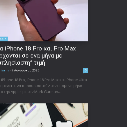
pple
α iPhone 18 Pro και Pro Max
ρχονται σε ένα μήνα με
απλησίαστη” τιμή!
niram
-
7 Αυγούστου 2026
0
 iPhone 18 Pro, iPhone 18 Pro Max και iPhone Ultra
αμένεται να παρουσιαστούν τον επόμενο μήνα
ό την Apple, με τον Mark Gurman...