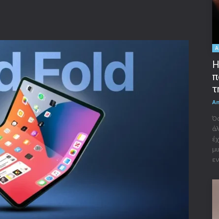
A
Η
π
τ
A
Όσ
άλ
έχ
μι
εν