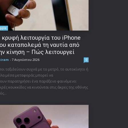
pple
 κρυφή λειτουργία του iPhone
ου καταπολεμά τη ναυτία από
ην κίνηση – Πώς λειτουργεί
niram
-
7 Αυγούστου 2026
0
οι ταξιδεύουν συχνά με το μετρό, το αυτοκίνητο ή
λα μέσα μεταφοράς μπορεί να
ουν παρατηρήσει ένα παράξενο φαινόμενο:
κρές κουκκίδες να κινούνται στις άκρες της οθόνης
ός...