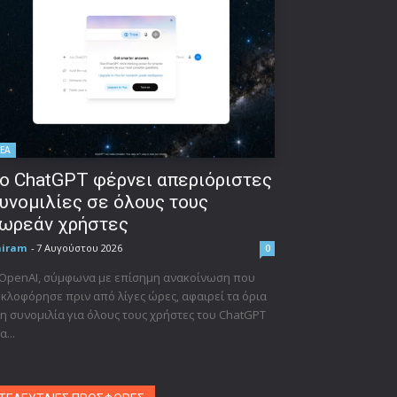
ΕΑ
ο ChatGPT φέρνει απεριόριστες
υνομιλίες σε όλους τους
ωρεάν χρήστες
niram
-
7 Αυγούστου 2026
0
 OpenAI, σύμφωνα με επίσημη ανακοίνωση που
κλοφόρησε πριν από λίγες ώρες, αφαιρεί τα όρια
η συνομιλία για όλους τους χρήστες του ChatGPT
α...