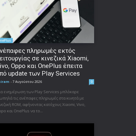
nePlus
νέπαφες πληρωμές εκτός
ειτουργίας σε κινεζικά Xiaomi,
ivo, Oppo και OnePlus έπειτα
πό update των Play Services
niram
-
7 Αυγούστου 2026
0
α ενημέρωση των Play Services μπλόκαρε
ωπηλά τις ανέπαφες πληρωμές στα κινητά με
νεζική ROM, αφήνοντας κατόχους Xiaomi, Vivo,
po και OnePlus να το...