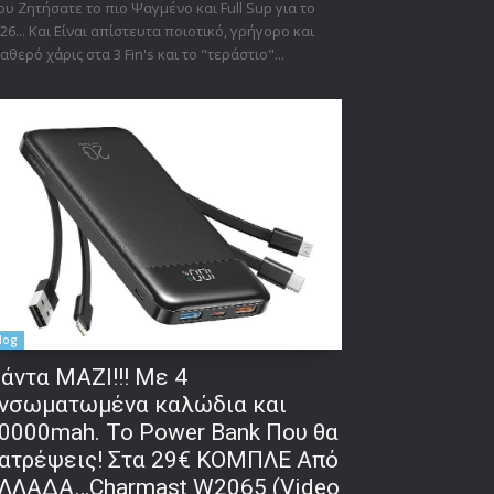
υ Ζητήσατε το πιο Ψαγμένο και Full Sup για το
26... Και Είναι απίστευτα ποιοτικό, γρήγορο και
αθερό χάρις στα 3 Fin's και το "τεράστιο"...
log
άντα ΜΑΖΙ!!! Με 4
νσωματωμένα καλώδια και
0000mah. Το Power Bank Που θα
ατρέψεις! Στα 29€ ΚΟΜΠΛΕ Από
ΛΛΑΔΑ…Charmast W2065 (Video