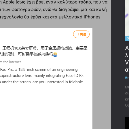
η Apple ίσως έχει βρει έναν καλύτερο τρόπο, που να
α των φωτογραφιών, ενώ θα διαγράψει μια και καλή
 τεχνολογία θα έρθει και στα μελλοντικά iPhones.
O
Α
λ
V
α
A
Μι
σι
κι
Op