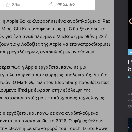
 η Apple θα κυκλοφορήσει ένα αναδιπλούμενο iPad
 ο Ming-Chi Kuo αναφέρει πως η LG θα ξεκινήσει τη
ν για ένα αναδιπλούμενο MacBook, με οθόνη 28 ή
ουν τις φιλοδοξίες της Apple να επαναπροσδιορίσει
έτηση μεγαλύτερων, αναδιπλούμενων οθονών.
G
P
ναφέρει πως η Apple εργάζεται πάνω σε μια
δ
 για λειτουργεία σαν φορητός υπολογιστής. Αυτή η
A
ιντσών. Ο Mark Gurman του Bloomberg προσθέτει πως
Η 
λούμενο iPad με έμφαση στην εξάλειψη της
σε
οι κατασκευαστές με τις υπάρχουσες τεχνολογίες.
με
χα
ple εργάζεται και πάνω σε ένα αναδιπλούμενο
μένεται να ανακοινωθεί το 2026. Οι φήμες θέλουν
ό την οθόνη ή με επαναφορά του Touch ID στο Power