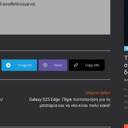
id αναδιπλούμενα.
Ν
Τ
σ
Telegram
Viber
Copy URL
δ
A
Η
Επόμενο άρθρο
κυ
n/
Galaxy S25 Edge: Πήρε πιστοποιήση για τη
στ
μπαταρία και να νέα είναι πολύ κακά!
στ