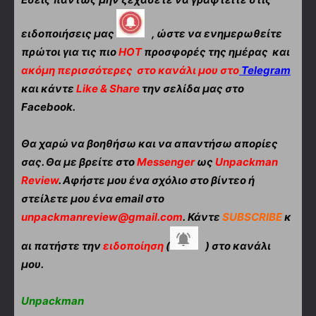
ειδοποιήσεις μας
, ώστε να ενημερωθείτε
πρώτοι για τις πιο
HOT
προσφορές της ημέρας και
ακόμη περισσότερες
στο κανάλι μου στο
Telegram
και κάντε
Like & Share
την σελίδα μας στο
Facebook.
Θα χαρώ να βοηθήσω και να απαντήσω απορίες
σας. Θα με βρείτε στο
Messenger
ως
Unpackman
Review
. Αφήστε μου ένα σχόλιο στο βίντεο ή
στείλετε μου ένα email στο
unpackmanreview@gmail.com
. Κάντε
SUBSCRIBE
κ
αι πατήστε την
ειδοποίηση
(
) στο κανάλι
μου.
Unpackman