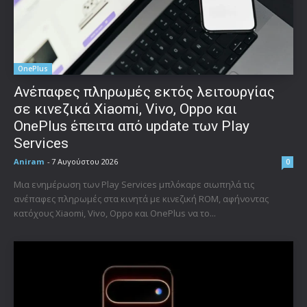
OnePlus
Ανέπαφες πληρωμές εκτός λειτουργίας
σε κινεζικά Xiaomi, Vivo, Oppo και
OnePlus έπειτα από update των Play
Services
Aniram
-
7 Αυγούστου 2026
0
Μια ενημέρωση των Play Services μπλόκαρε σιωπηλά τις
ανέπαφες πληρωμές στα κινητά με κινεζική ROM, αφήνοντας
κατόχους Xiaomi, Vivo, Oppo και OnePlus να το...