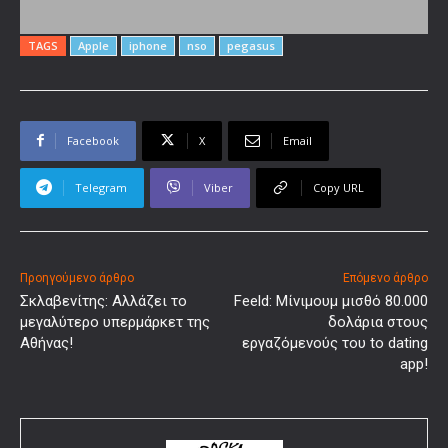
TAGS
Apple
iphone
nso
pegasus
Facebook
X
Email
Telegram
Viber
Copy URL
Προηγούμενο άρθρο
Επόμενο άρθρο
Σκλαβενίτης: Αλλάζει το
Feeld: Mίνιμουμ μισθό 80.000
μεγαλύτερο υπερμάρκετ της
δολάρια στους
Αθήνας!
εργαζόμενούς του to dating
app!