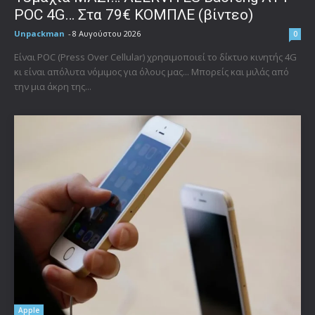
POC 4G… Στα 79€ ΚΟΜΠΛΕ (βίντεο)
Unpackman
-
8 Αυγούστου 2026
0
Είναι POC (Press Over Cellular) χρησιμοποιεί το δίκτυο κινητής 4G
κι είναι απόλυτα νόμιμος για όλους μας... Μπορείς και μιλάς από
την μια άκρη της...
Apple