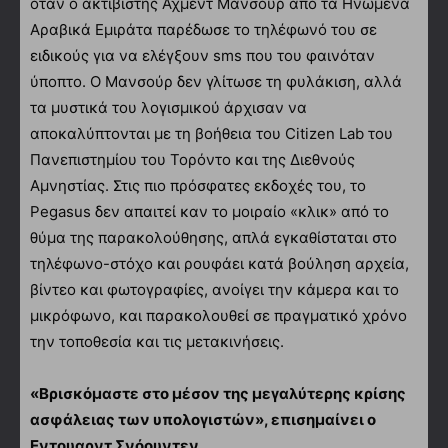
όταν ο ακτιβιστής Αχμέντ Μανσούρ από τα Ηνωμένα
Αραβικά Εμιράτα παρέδωσε το τηλέφωνό του σε
ειδικούς για να ελέγξουν sms που του φαινόταν
ύποπτο. Ο Μανσούρ δεν γλίτωσε τη φυλάκιση, αλλά
τα μυστικά του λογισμικού άρχισαν να
αποκαλύπτονται με τη βοήθεια του Citizen Lab του
Πανεπιστημίου του Τορόντο και της Διεθνούς
Αμνηστίας. Στις πιο πρόσφατες εκδοχές του, το
Pegasus δεν απαιτεί καν το μοιραίο «κλικ» από το
θύμα της παρακολούθησης, απλά εγκαθίσταται στο
τηλέφωνο-στόχο και ρουφάει κατά βούληση αρχεία,
βίντεο και φωτογραφίες, ανοίγει την κάμερα και το
μικρόφωνο, και παρακολουθεί σε πραγματικό χρόνο
την τοποθεσία και τις μετακινήσεις.
«Βρισκόμαστε στο μέσον της μεγαλύτερης κρίσης
ασφάλειας των υπολογιστών», επισημαίνει ο
Εντουαρντ Σνόουντεν.