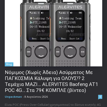
Blog
Νόμιμος (Χωρίς Άδεια) Ασύρματος Με
ΠΑΓΚΟΣΜΙΑ Κάλυψη για ΟΛΟΥΣ!? 2
Τεμάχια ΜΑΖΙ… ALERVITES Baofeng AT1
POC 4G… Στα 79€ ΚΟΜΠΛΕ (βίντεο)
Unpackman
-
8 Αυγούστου 2026
0
Είναι POC (Press Over Cellular) χρησιμοποιεί το δίκτυο κινητής 4G