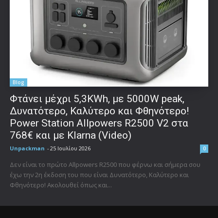
Blog
Φτάνει μέχρι 5,3KWh, με 5000W peak,
Δυνατότερο, Καλύτερο και Φθηνότερο!
Power Station Allpowers R2500 V2 στα
768€ και με Klarna (Video)
Unpackman
-
25 Ιουλίου 2026
0
Δεν είναι το πρώτο Allpowers R2500 που φέρνω και σήμερα σου
έχω την 2η έκδοση του που είναι Δυνατότερο, Καλύτερο και
Φθηνότερο! Ακολουθεί όπως και...