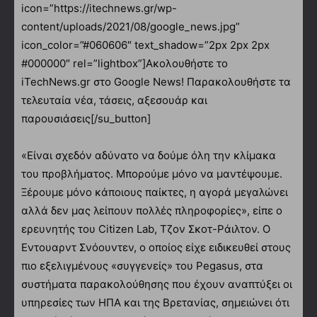
icon=”https://itechnews.gr/wp-
content/uploads/2021/08/google_news.jpg”
icon_color=”#060606″ text_shadow=”2px 2px 2px
#000000″ rel=”lightbox”]Ακολουθήστε το
iTechNews.gr στο Google News! Παρακολουθήστε τα
τελευταία νέα, τάσεις, αξεσουάρ και
παρουσιάσεις[/su_button]
«Είναι σχεδόν αδύνατο να δούμε όλη την κλίμακα
του προβλήματος. Μπορούμε μόνο να μαντέψουμε.
Ξέρουμε μόνο κάποιους παίκτες, η αγορά μεγαλώνει
αλλά δεν μας λείπουν πολλές πληροφορίες», είπε ο
ερευνητής του Citizen Lab, Τζον Σκοτ-Ράιλτον. Ο
Εντουαρντ Σνόουντεν, ο οποίος είχε ειδικευθεί στους
πιο εξελιγμένους «συγγενείς» του Pegasus, στα
συστήματα παρακολούθησης που έχουν αναπτύξει οι
υπηρεσίες των ΗΠΑ και της Βρετανίας, σημειώνει ότι