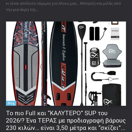
κι είναι απόλυτα νόμιμος για όλους μας... Μπορείς και μιλάς από
την μια άκρη της...
Blog
To πιο Full και “ΚΑΛΥΤΕΡΟ” SUP του
2026!? Ένα ΤΕΡΑΣ με προδιαγραφή βάρους
230 κιλών… είναι 3,50 μέτρα και “σκίζει”…