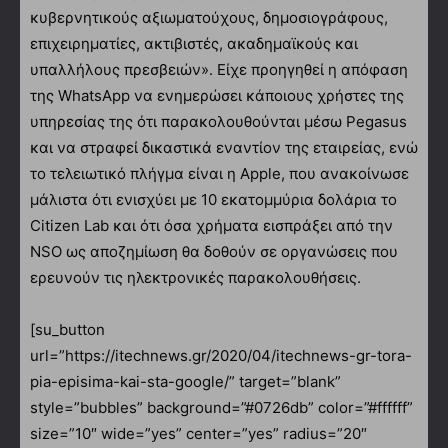
κυβερνητικούς αξιωματούχους, δημοσιογράφους,
επιχειρηματίες, ακτιβιστές, ακαδημαϊκούς και
υπαλλήλους πρεσβειών». Είχε προηγηθεί η απόφαση
της WhatsApp να ενημερώσει κάποιους χρήστες της
υπηρεσίας της ότι παρακολουθούνται μέσω Pegasus
και να στραφεί δικαστικά εναντίον της εταιρείας, ενώ
το τελειωτικό πλήγμα είναι η Apple, που ανακοίνωσε
μάλιστα ότι ενισχύει με 10 εκατομμύρια δολάρια το
Citizen Lab και ότι όσα χρήματα εισπράξει από την
ΝSO ως αποζημίωση θα δοθούν σε οργανώσεις που
ερευνούν τις ηλεκτρονικές παρακολουθήσεις.
[su_button
url=”https://itechnews.gr/2020/04/itechnews-gr-tora-
pia-episima-kai-sta-google/” target=”blank”
style=”bubbles” background=”#0726db” color=”#ffffff”
size=”10″ wide=”yes” center=”yes” radius=”20″