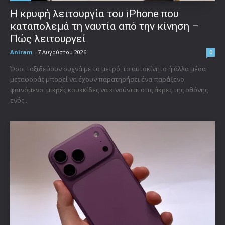
Η κρυφή λειτουργία του iPhone που
καταπολεμά τη ναυτία από την κίνηση –
Πώς λειτουργεί
Aniram
-
7 Αυγούστου 2026
0
Όσοι ταξιδεύουν συχνά με το μετρό, το αυτοκίνητο ή άλλα μέσα
μεταφοράς μπορεί να έχουν παρατηρήσει ένα παράξενο
φαινόμενο: μικρές κουκκίδες να κινούνται στις άκρες της οθόνης
ενός...