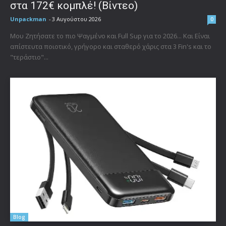
στα 172€ κομπλέ! (Βίντεο)
Unpackman
-
3 Αυγούστου 2026
0
Μου Ζητήσατε το πιο Ψαγμένο και Full Sup για το 2026... Και Είναι
απίστευτα ποιοτικό, γρήγορο και σταθερό χάρις στα 3 Fin's και το
"τεράστιο"...
Blog