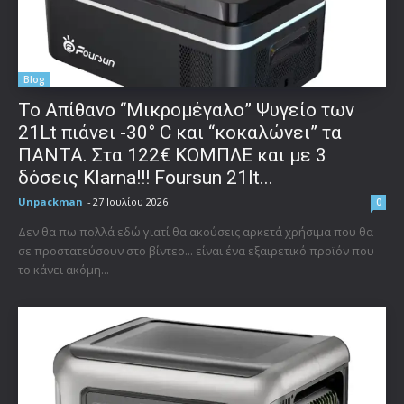
Blog
Το Απίθανο “Μικρομέγαλο” Ψυγείο των
21Lt πιάνει -30° C και “κοκαλώνει” τα
ΠΑΝΤΑ. Στα 122€ ΚΟΜΠΛΕ και με 3
δόσεις Klarna!!! Foursun 21lt...
Unpackman
-
27 Ιουλίου 2026
0
Δεν θα πω πολλά εδώ γιατί θα ακούσεις αρκετά χρήσιμα που θα
σε προστατεύσουν στο βίντεο... είναι ένα εξαιρετικό προϊόν που
το κάνει ακόμη...