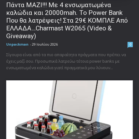
Πάντα ΜΑΖΙ!!! Με 4 ενσωματωμένα
καλώδια και 20000mah. Το Power Bank
Που θα λατρέψεις! Στα 29€ ΚΟΜΠΛΕ Από
ΕΛΛΑΔΑ…Charmast W2065 (Video &
Giveaway)
Unpackman
-
29 Ιουλίου 2026
0
Σίγουρα είναι από τα πιο απαραίτητα πράγματα που πρέπει να
έχεις μαζί σου. Προσωπικά λατρεύω τέτοια power banks με
ενσωματωμένα καλώδια γιατί πραγματικά μου λύνουν...