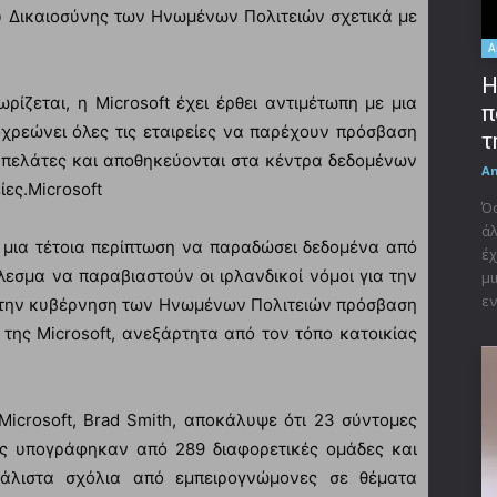
υ Δικαιοσύνης των Ηνωμένων Πολιτειών σχετικά με
A
Η
ρίζεται, η Microsoft έχει έρθει αντιμέτωπη με μια
π
ρεώνει όλες τις εταιρείες να παρέχουν πρόσβαση
τ
 πελάτες και αποθηκεύονται στα κέντρα δεδομένων
A
ίες.Microsoft
Όσ
άλ
ε μια τέτοια περίπτωση να παραδώσει δεδομένα από
έχ
λεσμα να παραβιαστούν οι ιρλανδικοί νόμοι για την
μι
εν
 στην κυβέρνηση των Ηνωμένων Πολιτειών πρόσβαση
 της Microsoft, ανεξάρτητα από τον τόπο κατοικίας
 Microsoft, Brad Smith, αποκάλυψε ότι 23 σύντομες
ς υπογράφηκαν από 289 διαφορετικές ομάδες και
άλιστα σχόλια από εμπειρογνώμονες σε θέματα