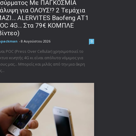
σύρματος Με ΠΑΓΚΟΣΜΙΑ
άλυψη για ΟΛΟΥΣ!? 2 Τεμάχια
ΑΖΙ… ALERVITES Baofeng AT1
OC 4G… Στα 79€ ΚΟΜΠΛΕ
βίντεο)
npackman
-
8 Αυγούστου 2026
0
ναι POC (Press Over Cellular) χρησιμοποιεί το
κτυο κινητής 4G κι είναι απόλυτα νόμιμος για
ους μας... Μπορείς και μιλάς από την μια άκρη
ς...