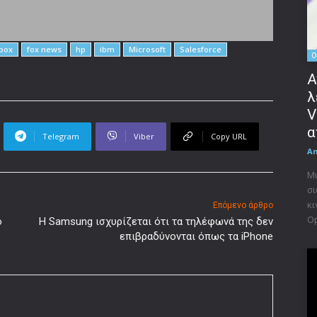
box
fox news
hp
ibm
Microsoft
Salesforce
O
Α
λ
V
α
Telegram
Viber
Copy URL
A
Μι
σι
κι
Επόμενο άρθρο
Op
ο
Η Samsung ισχυρίζεται ότι τα τηλέφωνά της δεν
επιβραδύνονται όπως τα iPhone