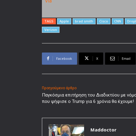
Via
TAGS
Apple
brad smith
Cisco
CNN
Drop
Verizon
Facebook
X
Email
Προηγούμενο άρθρο
Παγκόσμια επιτήρηση του Διαδικτύου με νόμ
που ψήφισε ο Trump για 6 χρόνια θα έχουμε!
Maddoctor