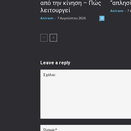
από την κίνηση – Πώς
“απλησί
λειτουργεί
Aniram
-
7 
Aniram
-
7 Αυγούστου 2026
0
Leave a reply
Σχόλιο: