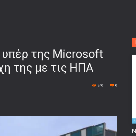
 υπέρ της Microsoft
χη της με τις ΗΠΑ
240
0
B
Ν