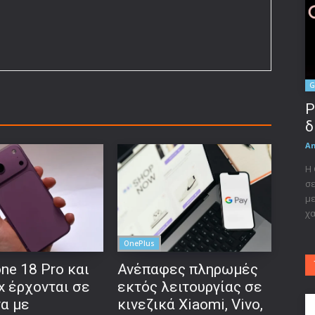
G
P
δ
A
Η 
σε
με
χα
OnePlus
ne 18 Pro και
Ανέπαφες πληρωμές
x έρχονται σε
εκτός λειτουργίας σε
να με
κινεζικά Xiaomi, Vivo,