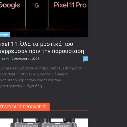
oogle
ixel 11: Όλα τα μυστικά που
ιέρρευσαν πριν την παρουσίαση
niram
-
7 Αυγούστου 2026
0
Google ετοιμάζεται να παρουσιάσει επίσημα τη
ιρά Pixel 11 στις 12 Αυγούστου, όμως το
γαλύτερο μέρος των specs και των
ρακτηριστικών έχει ήδη...
ΤΕΛΕΥΤΑΙΕΣ ΠΡΟΣΦΟΡΕΣ