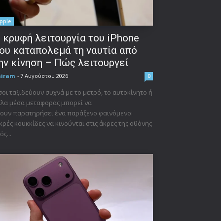
pple
 κρυφή λειτουργία του iPhone
ου καταπολεμά τη ναυτία από
ην κίνηση – Πώς λειτουργεί
niram
-
7 Αυγούστου 2026
0
οι ταξιδεύουν συχνά με το μετρό, το αυτοκίνητο ή
λα μέσα μεταφοράς μπορεί να
ουν παρατηρήσει ένα παράξενο φαινόμενο:
κρές κουκκίδες να κινούνται στις άκρες της οθόνης
ός...