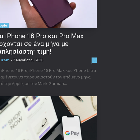
pple
α iPhone 18 Pro και Pro Max
ρχονται σε ένα μήνα με
απλησίαστη” τιμή!
niram
-
7 Αυγούστου 2026
0
 iPhone 18 Pro, iPhone 18 Pro Max και iPhone Ultra
αμένεται να παρουσιαστούν τον επόμενο μήνα
ό την Apple, με τον Mark Gurman...