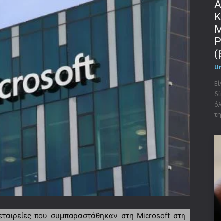
Α
Κ
Μ
P
(
U
Εί
δί
όλ
τη
 εταιρείες που συμπαραστάθηκαν στη Microsoft στη