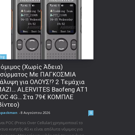
log
όμιμος (Χωρίς Άδεια)
σύρματος Με ΠΑΓΚΟΣΜΙΑ
άλυψη για ΟΛΟΥΣ!? 2 Τεμάχια
ΑΖΙ… ALERVITES Baofeng AT1
OC 4G… Στα 79€ ΚΟΜΠΛΕ
βίντεο)
npackman
-
8 Αυγούστου 2026
0
ναι POC (Press Over Cellular) χρησιμοποιεί το
κτυο κινητής 4G κι είναι απόλυτα νόμιμος για