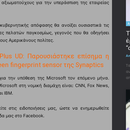
 αξιωματούχους για την υπεράσπιση της εταιρείας
A
 κυβερνητικής απόφασης θα ανοίξει ουσιαστικά τις
ες πελατών παγκοσμίως, γεγονός που θα οδηγήσει
Τ
έ
τους Αμερικάνους πολίτες.
“
Plus UD: Παρουσιάστηκε επίσημα η
A
en fingerprint sensor της Synaptics
Τα
αν
απ
για την υπόθεση της Microsoft τον επόμενο μήνα.
icrosoft στη νομική διαμάχη είναι: CNN, Fox News,
αι IBM.
τε στις ειδοποιήσεις μας, ώστε να ενημερωθείτε
δα μας στο Facebook.