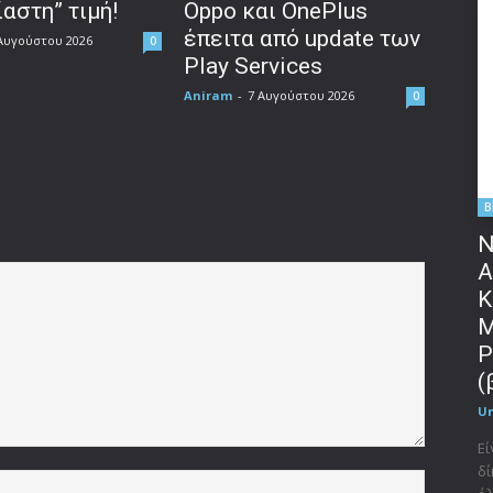
αστη” τιμή!
Oppo και OnePlus
έπειτα από update των
Αυγούστου 2026
0
Play Services
Aniram
-
7 Αυγούστου 2026
0
B
Ν
Α
Κ
Μ
P
(
U
Εί
δί
Όνομα:*