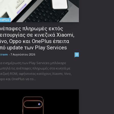
nePlus
νέπαφες πληρωμές εκτός
ειτουργίας σε κινεζικά Xiaomi,
ivo, Oppo και OnePlus έπειτα
πό update των Play Services
niram
-
7 Αυγούστου 2026
0
α ενημέρωση των Play Services μπλόκαρε
ωπηλά τις ανέπαφες πληρωμές στα κινητά με
νεζική ROM, αφήνοντας κατόχους Xiaomi, Vivo,
po και OnePlus να το...